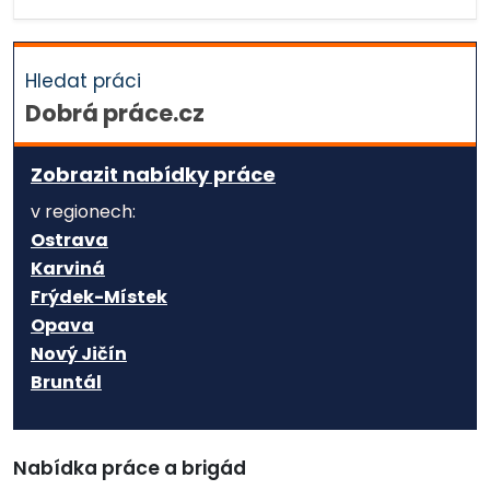
Hledat práci
Dobrá práce.cz
Zobrazit nabídky práce
v regionech:
Ostrava
Karviná
Frýdek-Místek
Opava
Nový Jičín
Bruntál
Nabídka práce a brigád