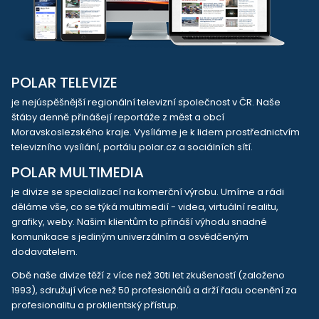
POLAR TELEVIZE
je nejúspěšnější regionální televizní společnost v ČR. Naše
štáby denně přinášejí reportáže z měst a obcí
Moravskoslezského kraje. Vysíláme je k lidem prostřednictvím
televizního vysílání, portálu polar.cz a sociálních sítí.
POLAR MULTIMEDIA
je divize se specializací na komerční výrobu. Umíme a rádi
děláme vše, co se týká multimedií - videa, virtuální realitu,
grafiky, weby. Našim klientům to přináší výhodu snadné
komunikace s jediným univerzálním a osvědčeným
dodavatelem.
Obě naše divize těží z více než 30ti let zkušeností (založeno
1993), sdružují více než 50 profesionálů a drží řadu ocenění za
profesionalitu a proklientský přístup.