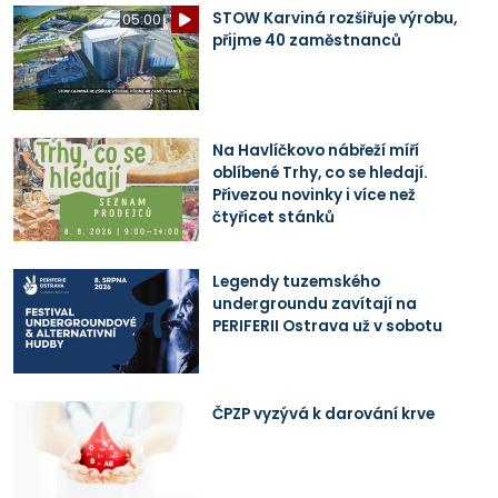
STOW Karviná rozšiřuje výrobu,
05:00
přijme 40 zaměstnanců
Na Havlíčkovo nábřeží míří
oblíbené Trhy, co se hledají.
Přivezou novinky i více než
čtyřicet stánků
Legendy tuzemského
undergroundu zavítají na
PERIFERII Ostrava už v sobotu
ČPZP vyzývá k darování krve