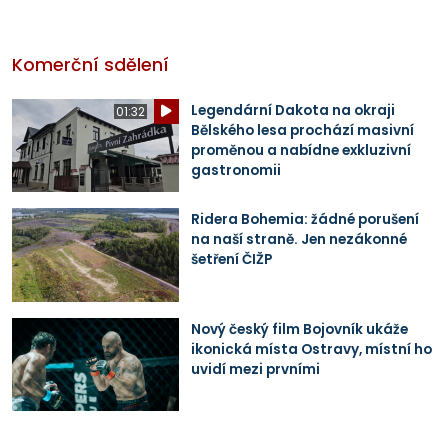
Komerční sdělení
Legendární Dakota na okraji
01:32
Bělského lesa prochází masivní
proměnou a nabídne exkluzivní
gastronomii
Ridera Bohemia: žádné porušení
na naší straně. Jen nezákonné
šetření ČIŽP
Nový český film Bojovník ukáže
ikonická místa Ostravy, místní ho
uvidí mezi prvními