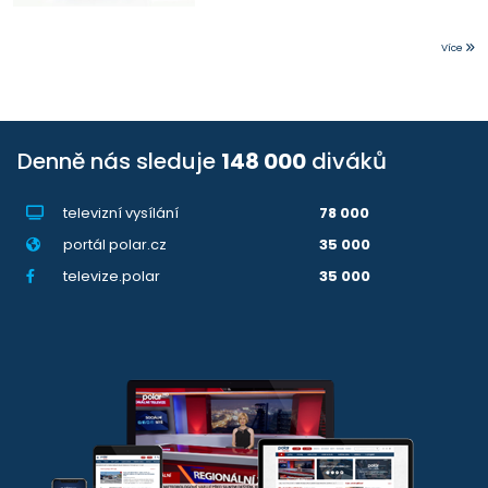
Více
Denně nás sleduje
148 000
diváků
televizní vysílání
78 000
portál polar.cz
35 000
televize.polar
35 000