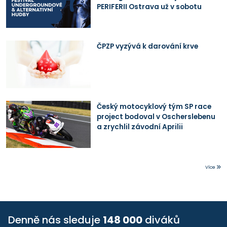
PERIFERII Ostrava už v sobotu
ČPZP vyzývá k darování krve
Český motocyklový tým SP race
project bodoval v Oscherslebenu
a zrychlil závodní Aprilii
Více
Denně nás sleduje
148 000
diváků