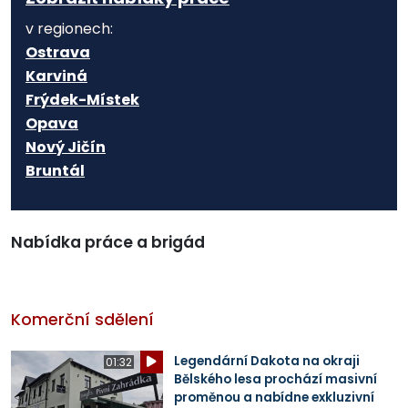
v regionech:
Ostrava
Karviná
Frýdek-Místek
Opava
Nový Jičín
Bruntál
Nabídka práce a brigád
Komerční sdělení
Legendární Dakota na okraji
01:32
Bělského lesa prochází masivní
proměnou a nabídne exkluzivní