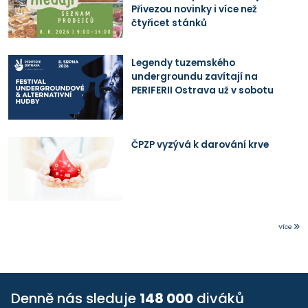
Přivezou novinky i více než
čtyřicet stánků
Legendy tuzemského
undergroundu zavítají na
PERIFERII Ostrava už v sobotu
ČPZP vyzývá k darování krve
Více
Denně nás sleduje
148 000
diváků