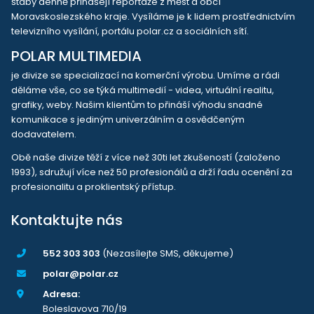
štáby denně přinášejí reportáže z měst a obcí
Moravskoslezského kraje. Vysíláme je k lidem prostřednictvím
televizního vysílání, portálu polar.cz a sociálních sítí.
POLAR MULTIMEDIA
je divize se specializací na komerční výrobu. Umíme a rádi
děláme vše, co se týká multimedií - videa, virtuální realitu,
grafiky, weby. Našim klientům to přináší výhodu snadné
komunikace s jediným univerzálním a osvědčeným
dodavatelem.
Obě naše divize těží z více než 30ti let zkušeností (založeno
1993), sdružují více než 50 profesionálů a drží řadu ocenění za
profesionalitu a proklientský přístup.
Kontaktujte nás
552 303 303
(Nezasílejte SMS, děkujeme)
polar@polar.cz
Adresa:
Boleslavova 710/19