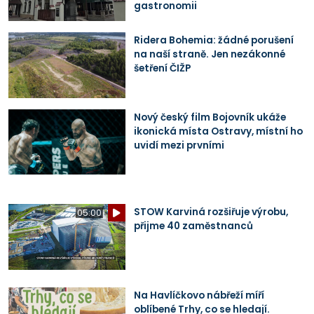
gastronomii
Ridera Bohemia: žádné porušení
na naší straně. Jen nezákonné
šetření ČIŽP
Nový český film Bojovník ukáže
ikonická místa Ostravy, místní ho
uvidí mezi prvními
STOW Karviná rozšiřuje výrobu,
05:00
přijme 40 zaměstnanců
Na Havlíčkovo nábřeží míří
oblíbené Trhy, co se hledají.