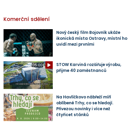
Komerční sdělení
Nový český film Bojovník ukáže
ikonická místa Ostravy, místní ho
uvidí mezi prvními
STOW Karviná rozšiřuje výrobu,
05:00
přijme 40 zaměstnanců
Na Havlíčkovo nábřeží míří
oblíbené Trhy, co se hledají.
Přivezou novinky i více než
čtyřicet stánků