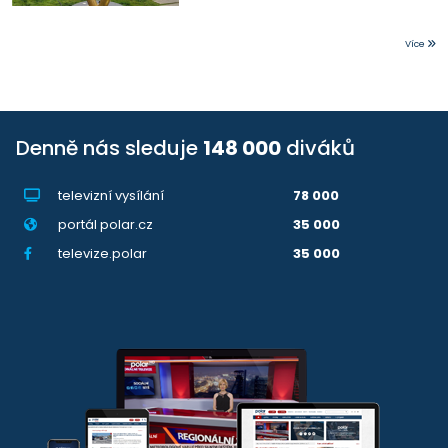
Více
Denně nás sleduje
148 000
diváků
televizní vysílání
78 000
portál polar.cz
35 000
televize.polar
35 000