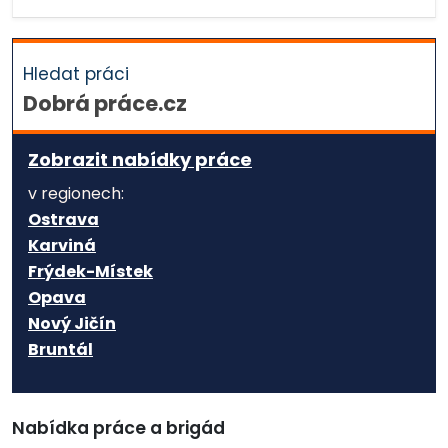
Hledat práci
Dobrá práce.cz
Zobrazit nabídky práce
v regionech:
Ostrava
Karviná
Frýdek-Místek
Opava
Nový Jičín
Bruntál
Nabídka práce a brigád