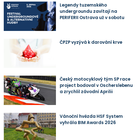
Legendy tuzemského
undergroundu zavítají na
PERIFERII Ostrava už v sobotu
ČPZP vyzývá k darování krve
Český motocyklový tým SP race
project bodoval v Oscherslebenu
a zrychlil závodní Aprilii
Vánoční hvězda HSF System
vyhrála BIM Awards 2026