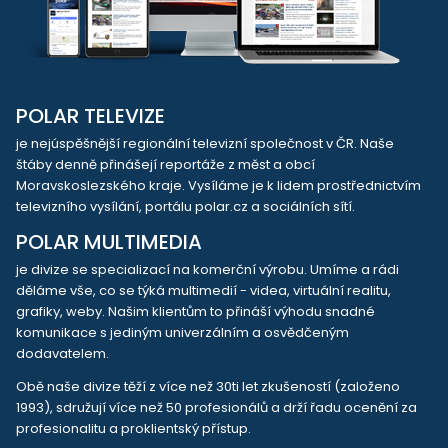
POLAR TELEVIZE
je nejúspěšnější regionální televizní společnost v ČR. Naše
štáby denně přinášejí reportáže z měst a obcí
Moravskoslezského kraje. Vysíláme je k lidem prostřednictvím
televizního vysílání, portálu polar.cz a sociálních sítí.
POLAR MULTIMEDIA
je divize se specializací na komerční výrobu. Umíme a rádi
děláme vše, co se týká multimedií - videa, virtuální realitu,
grafiky, weby. Našim klientům to přináší výhodu snadné
komunikace s jediným univerzálním a osvědčeným
dodavatelem.
Obě naše divize těží z více než 30ti let zkušeností (založeno
1993), sdružují více než 50 profesionálů a drží řadu ocenění za
profesionalitu a proklientský přístup.