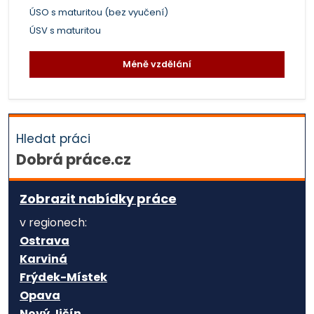
ÚSO s maturitou (bez vyučení)
ÚSV s maturitou
Méně vzdělání
Hledat práci
Dobrá práce.cz
Zobrazit nabídky práce
v regionech:
Ostrava
Karviná
Frýdek-Místek
Opava
Nový Jičín