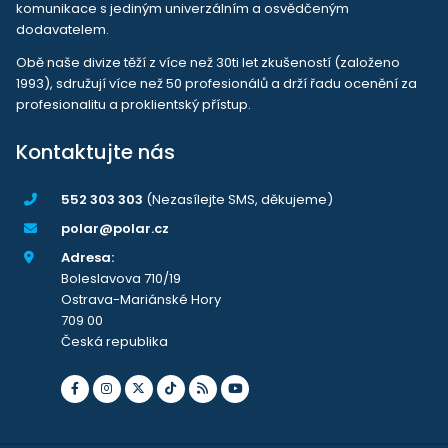
komunikace s jediným univerzálním a osvědčeným
dodavatelem.
Obě naše divize těží z více než 30ti let zkušeností (založeno
1993), sdružují více než 50 profesionálů a drží řadu ocenění za
profesionalitu a proklientský přístup.
Kontaktujte nás
552 303 303
(Nezasílejte SMS, děkujeme)
polar@polar.cz
Adresa:
Boleslavova 710/19
Ostrava-Mariánské Hory
709 00
Česká republika