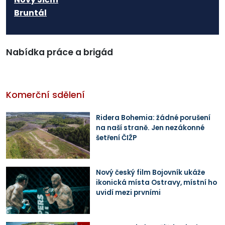
Bruntál
Nabídka práce a brigád
Komerční sdělení
Ridera Bohemia: žádné porušení
na naší straně. Jen nezákonné
šetření ČIŽP
Nový český film Bojovník ukáže
ikonická místa Ostravy, místní ho
uvidí mezi prvními