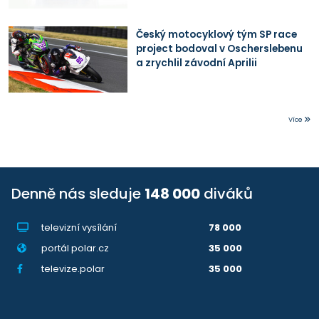
Český motocyklový tým SP race
project bodoval v Oscherslebenu
a zrychlil závodní Aprilii
Více
Denně nás sleduje
148 000
diváků
televizní vysílání
78 000
portál polar.cz
35 000
televize.polar
35 000