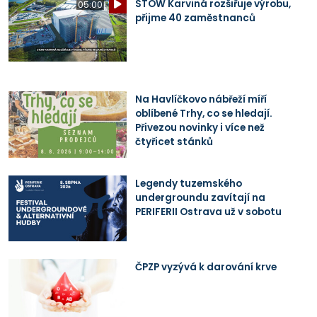
STOW Karviná rozšiřuje výrobu,
05:00
přijme 40 zaměstnanců
Na Havlíčkovo nábřeží míří
oblíbené Trhy, co se hledají.
Přivezou novinky i více než
čtyřicet stánků
Legendy tuzemského
undergroundu zavítají na
PERIFERII Ostrava už v sobotu
ČPZP vyzývá k darování krve