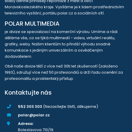
štáby denně přinášejí reportáže z měst a obcí
Moravskoslezského kraje. Vysíláme je k lidem prostřednictvím
televizního vysílání, portálu polar.cz a sociálních sítí.
POLAR MULTIMEDIA
je divize se specializací na komerční výrobu. Umíme a rádi
děláme vše, co se týká multimedií - videa, virtuální realitu,
grafiky, weby. Našim klientům to přináší výhodu snadné
komunikace s jediným univerzálním a osvědčeným
dodavatelem.
Obě naše divize těží z více než 30ti let zkušeností (založeno
1993), sdružují více než 50 profesionálů a drží řadu ocenění za
profesionalitu a proklientský přístup.
Kontaktujte nás
552 303 303
(Nezasílejte SMS, děkujeme)
polar@polar.cz
Adresa:
Boleslavova 710/19