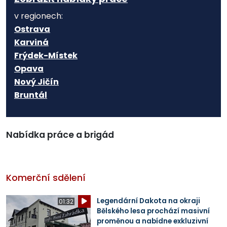
v regionech:
Ostrava
Karviná
Frýdek-Místek
Opava
Nový Jičín
Bruntál
Nabídka práce a brigád
Komerční sdělení
Legendární Dakota na okraji
01:32
Bělského lesa prochází masivní
proměnou a nabídne exkluzivní