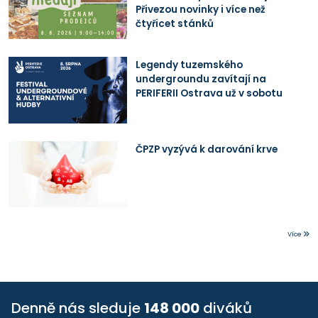
Přivezou novinky i více než
čtyřicet stánků
Legendy tuzemského
undergroundu zavítají na
PERIFERII Ostrava už v sobotu
ČPZP vyzývá k darování krve
Více
Denně nás sleduje
148 000
diváků