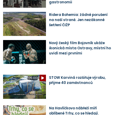
gastronomii
Ridera Bohemia: žádné porušení
na naší straně. Jen nezákonné
šetření ČIŽP
Nový český film Bojovník ukáže
ikonická místa Ostravy, místní ho
uvidí mezi prvními
STOW Karviná rozšiřuje výrobu,
05:00
přijme 40 zaměstnanců
Na Havlíčkovo nábřeží míří
oblíbené Trhy, co se hledají.