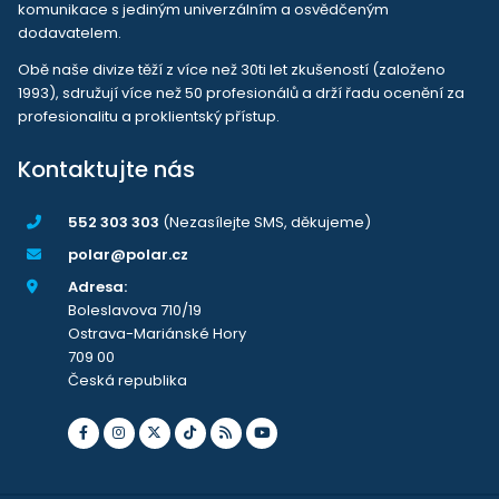
komunikace s jediným univerzálním a osvědčeným
dodavatelem.
Obě naše divize těží z více než 30ti let zkušeností (založeno
1993), sdružují více než 50 profesionálů a drží řadu ocenění za
profesionalitu a proklientský přístup.
Kontaktujte nás
552 303 303
(Nezasílejte SMS, děkujeme)
polar@polar.cz
Adresa:
Boleslavova 710/19
Ostrava-Mariánské Hory
709 00
Česká republika