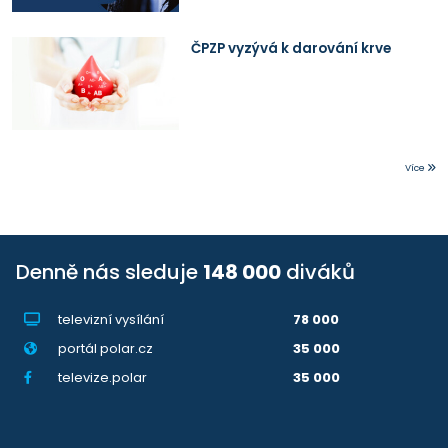
ČPZP vyzývá k darování krve
Více
Denně nás sleduje
148 000
diváků
televizní vysílání
78 000
portál polar.cz
35 000
televize.polar
35 000