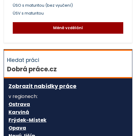
ÚSO s maturitou (bez vyučení)
ÚSV s maturitou
Méně vzdělání
Hledat práci
Dobrá práce.cz
Zobrazit nabídky práce
v regionech:
Ostrava
Karviná
Frýdek-Místek
Opava
Nový Jičín