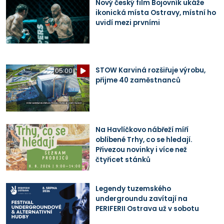
Nový český film Bojovník ukáže
ikonická místa Ostravy, místní ho
uvidí mezi prvními
STOW Karviná rozšiřuje výrobu,
05:00
přijme 40 zaměstnanců
Na Havlíčkovo nábřeží míří
oblíbené Trhy, co se hledají.
Přivezou novinky i více než
čtyřicet stánků
Legendy tuzemského
undergroundu zavítají na
PERIFERII Ostrava už v sobotu