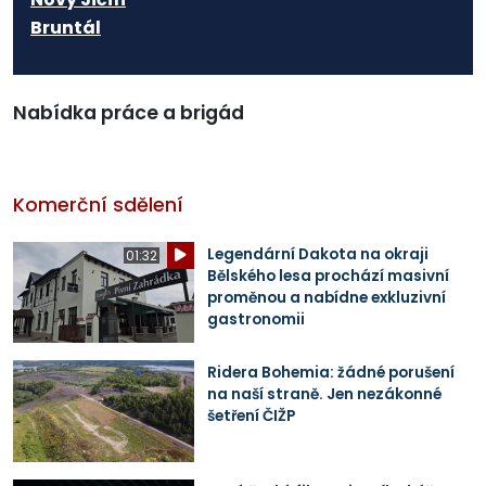
Bruntál
Nabídka práce a brigád
Komerční sdělení
Legendární Dakota na okraji
01:32
Bělského lesa prochází masivní
proměnou a nabídne exkluzivní
gastronomii
Ridera Bohemia: žádné porušení
na naší straně. Jen nezákonné
šetření ČIŽP