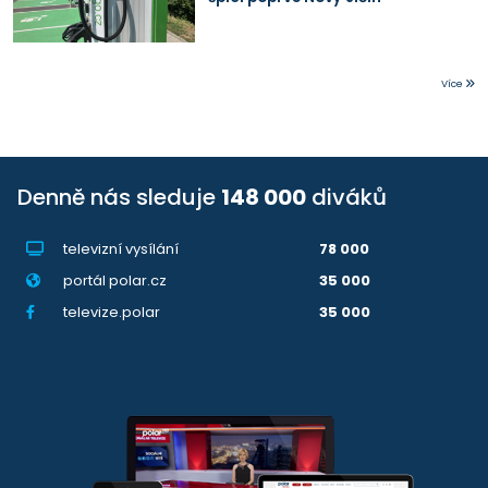
Více
Denně nás sleduje
148 000
diváků
televizní vysílání
78 000
portál polar.cz
35 000
televize.polar
35 000