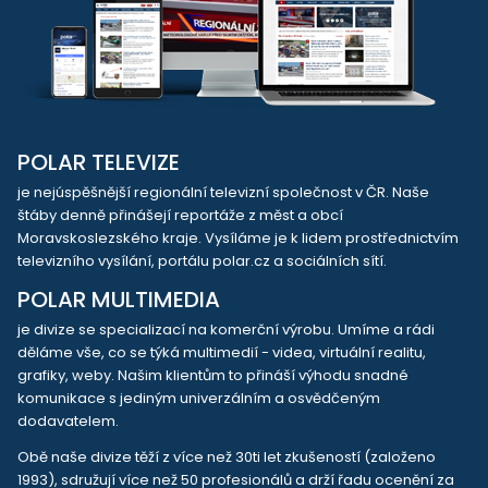
POLAR TELEVIZE
je nejúspěšnější regionální televizní společnost v ČR. Naše
štáby denně přinášejí reportáže z měst a obcí
Moravskoslezského kraje. Vysíláme je k lidem prostřednictvím
televizního vysílání, portálu polar.cz a sociálních sítí.
POLAR MULTIMEDIA
je divize se specializací na komerční výrobu. Umíme a rádi
děláme vše, co se týká multimedií - videa, virtuální realitu,
grafiky, weby. Našim klientům to přináší výhodu snadné
komunikace s jediným univerzálním a osvědčeným
dodavatelem.
Obě naše divize těží z více než 30ti let zkušeností (založeno
1993), sdružují více než 50 profesionálů a drží řadu ocenění za