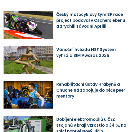
Český motocyklový tým SP race
project bodoval v Oscherslebenu
a zrychlil závodní Aprilii
Vánoční hvězda HSF System
vyhrála BIM Awards 2026
Rehabilitační ústav Hrabyně a
Chuchelná zapojuje do péče peer
mentory
Dobíjení elektromobilů u ČEZ
stojanů v kraji vzrostlo o 34 %, na
špici poprvé Nový Jičín