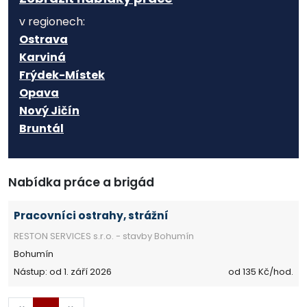
v regionech:
Ostrava
Karviná
Frýdek-Místek
Opava
Nový Jičín
Bruntál
Nabídka práce a brigád
Pracovníci ostrahy, strážní
RESTON SERVICES s.r.o. - stavby Bohumín
Bohumín
Nástup: od 1. září 2026
od 135 Kč/hod.