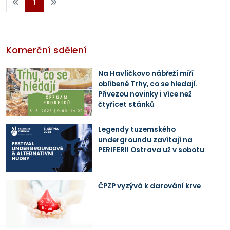
1
Komerční sdělení
Na Havlíčkovo nábřeží míří
oblíbené Trhy, co se hledají.
Přivezou novinky i více než
čtyřicet stánků
Legendy tuzemského
undergroundu zavítají na
PERIFERII Ostrava už v sobotu
ČPZP vyzývá k darování krve