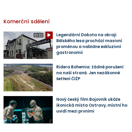
Komerční sdělení
Legendární Dakota na okraji
01:32
Bělského lesa prochází masivní
proměnou a nabídne exkluzivní
gastronomii
Ridera Bohemia: žádné porušení
na naší straně. Jen nezákonné
šetření ČIŽP
Nový český film Bojovník ukáže
ikonická místa Ostravy, místní ho
uvidí mezi prvními