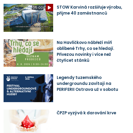
STOW Karviná rozšiřuje výrobu,
05:00
přijme 40 zaměstnanců
Na Havlíčkovo nábřeží míří
oblíbené Trhy, co se hledají.
Přivezou novinky i více než
čtyřicet stánků
Legendy tuzemského
undergroundu zavítají na
PERIFERII Ostrava už v sobotu
ČPZP vyzývá k darování krve