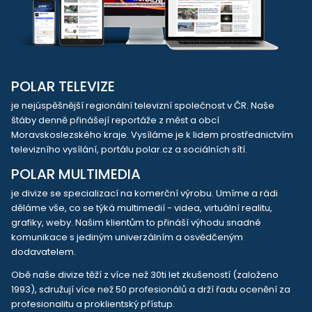
POLAR TELEVIZE
je nejúspěšnější regionální televizní společnost v ČR. Naše
štáby denně přinášejí reportáže z měst a obcí
Moravskoslezského kraje. Vysíláme je k lidem prostřednictvím
televizního vysílání, portálu polar.cz a sociálních sítí.
POLAR MULTIMEDIA
je divize se specializací na komerční výrobu. Umíme a rádi
děláme vše, co se týká multimedií - videa, virtuální realitu,
grafiky, weby. Našim klientům to přináší výhodu snadné
komunikace s jediným univerzálním a osvědčeným
dodavatelem.
Obě naše divize těží z více než 30ti let zkušeností (založeno
1993), sdružují více než 50 profesionálů a drží řadu ocenění za
profesionalitu a proklientský přístup.