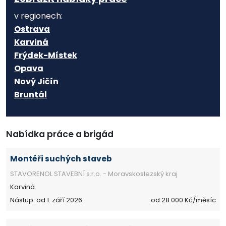
v regionech:
Ostrava
Karviná
Frýdek-Místek
Opava
Nový Jičín
Bruntál
Nabídka práce a brigád
Montéři suchých staveb
STAVORENOL STAVEBNÍ s.r.o. - Moravskoslezský kraj
Karviná
Nástup: od 1. září 2026
od 28 000 Kč/měsíc