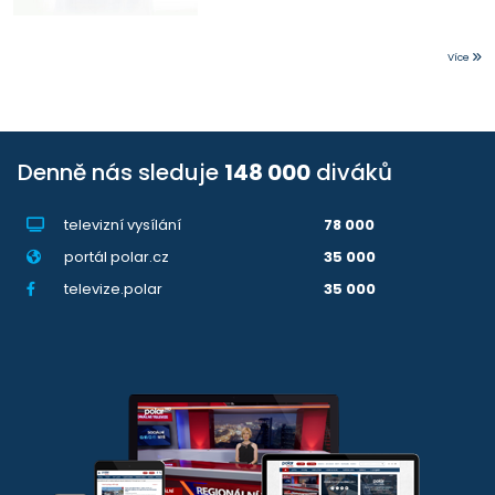
Více
Denně nás sleduje
148 000
diváků
televizní vysílání
78 000
portál polar.cz
35 000
televize.polar
35 000