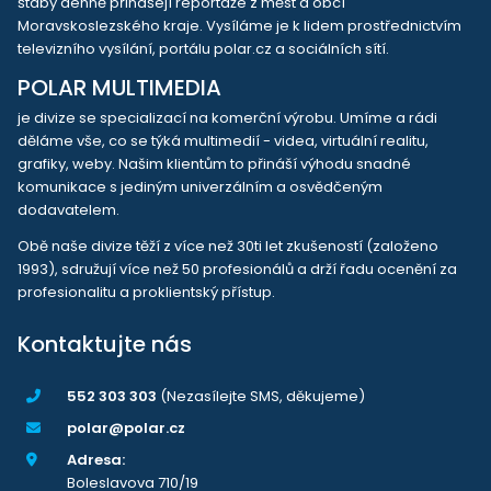
štáby denně přinášejí reportáže z měst a obcí
Moravskoslezského kraje. Vysíláme je k lidem prostřednictvím
televizního vysílání, portálu polar.cz a sociálních sítí.
POLAR MULTIMEDIA
je divize se specializací na komerční výrobu. Umíme a rádi
děláme vše, co se týká multimedií - videa, virtuální realitu,
grafiky, weby. Našim klientům to přináší výhodu snadné
komunikace s jediným univerzálním a osvědčeným
dodavatelem.
Obě naše divize těží z více než 30ti let zkušeností (založeno
1993), sdružují více než 50 profesionálů a drží řadu ocenění za
profesionalitu a proklientský přístup.
Kontaktujte nás
552 303 303
(Nezasílejte SMS, děkujeme)
polar@polar.cz
Adresa:
Boleslavova 710/19