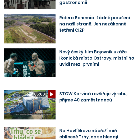
gastronomii
Ridera Bohemia: žádné porušení
na naší straně. Jen nezákonné
šetření ČIŽP
Nový český film Bojovník ukáže
ikonická místa Ostravy, místní ho
uvidí mezi prvními
STOW Karviná rozšiřuje výrobu,
05:00
přijme 40 zaměstnanců
Na Havlíčkovo nábřeží míří
oblíbené Trhy, co se hledají.