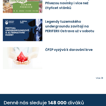
Přivezou novinky i více než
čtyřicet stánků
Legendy tuzemského
undergroundu zavítají na
PERIFERII Ostrava už v sobotu
ČPZP vyzývá k darování krve
Více
Denně nás sleduje
148 000
diváků