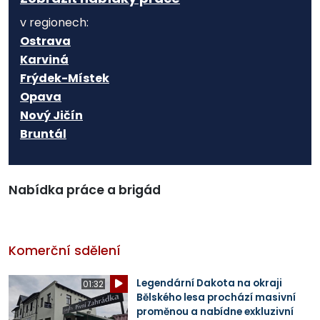
v regionech:
Ostrava
Karviná
Frýdek-Místek
Opava
Nový Jičín
Bruntál
Nabídka práce a brigád
Komerční sdělení
Legendární Dakota na okraji
01:32
Bělského lesa prochází masivní
proměnou a nabídne exkluzivní