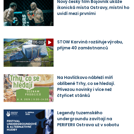
Nový český film Bojovník ukáže
ikonická místa Ostravy, místní ho
uvidí mezi prvními
STOW Karviná rozšiřuje výrobu,
05:00
přijme 40 zaměstnanců
Na Havlíčkovo nábřeží míří
oblíbené Trhy, co se hledají.
Přivezou novinky i více než
čtyřicet stánků
Legendy tuzemského
undergroundu zavítají na
PERIFERII Ostrava už v sobotu