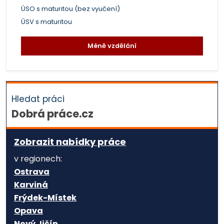
ÚSO s maturitou (bez vyučení)
ÚSV s maturitou
Méně vzdělání
Hledat práci
Dobrá práce.cz
Zobrazit nabídky práce
v regionech:
Ostrava
Karviná
Frýdek-Místek
Opava
Nový Jičín