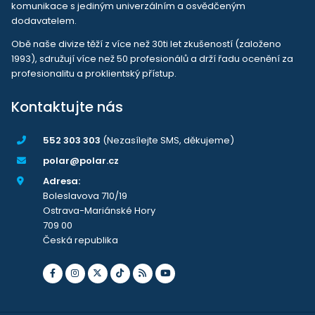
komunikace s jediným univerzálním a osvědčeným
dodavatelem.
Obě naše divize těží z více než 30ti let zkušeností (založeno
1993), sdružují více než 50 profesionálů a drží řadu ocenění za
profesionalitu a proklientský přístup.
Kontaktujte nás
552 303 303
(Nezasílejte SMS, děkujeme)
polar@polar.cz
Adresa:
Boleslavova 710/19
Ostrava-Mariánské Hory
709 00
Česká republika