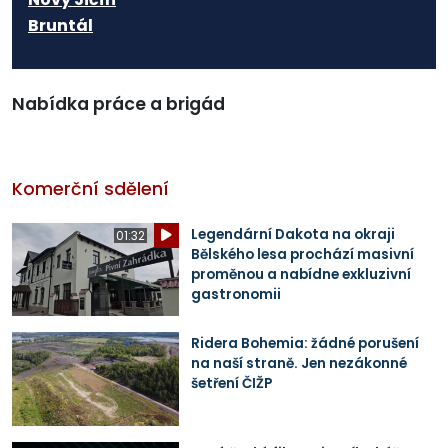
Bruntál
Nabídka práce a brigád
Komerční sdělení
Legendární Dakota na okraji
01:32
Bělského lesa prochází masivní
proměnou a nabídne exkluzivní
gastronomii
Ridera Bohemia: žádné porušení
na naší straně. Jen nezákonné
šetření ČIŽP