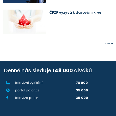
ČPZP vyzývá k darování krve
Více
Denně nás sleduje
148 000
diváků
televizní vysílání
78 000
portál polar.cz
35 000
televize.polar
35 000