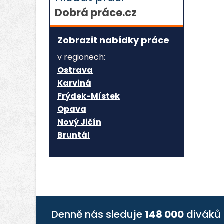
Dobrá práce.cz
Zobrazit nabídky práce
v regionech:
Ostrava
Karviná
Frýdek-Místek
Opava
Nový Jičín
Bruntál
Denně nás sleduje
148 000
diváků