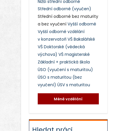
Nižší střední odborné
Střední odborné (vyučen)
Střední odborné bez maturity
a bez vyučení
Vyšší odborné
Vyšší odborné vzdělání
v konzervatoři
VŠ Bakalářské
VŠ Doktorské (vědecká
výchova)
VŠ magisterské
Základní + praktická škola
ÚSO (vyučení s maturitou)
ÚSO s maturitou (bez
vyučení)
ÚSV s maturitou
Méně vzdělání
Hledat práci