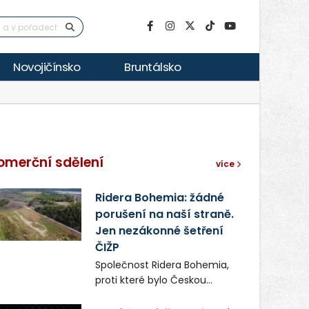
Novojičínsko
Bruntálsko
omerční sdělení
více
Ridera Bohemia: žádné
porušení na naší straně.
Jen nezákonné šetření
ČIŽP
Společnost Ridera Bohemia,
proti které bylo Českou
inspekcí životního prostředí