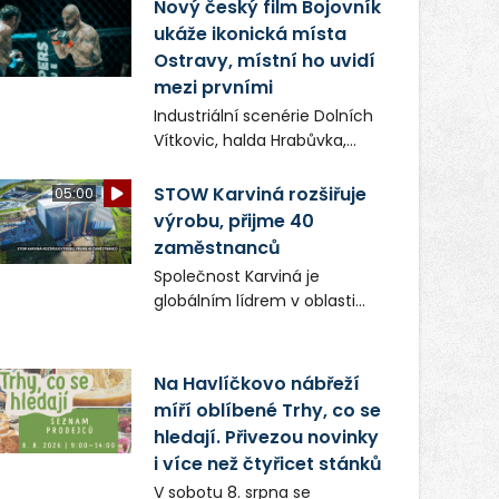
(ČIŽP) čtyři roky vedeno
Nový český film Bojovník
vykonstruované řízení, při
ukáže ikonická místa
realizaci OVS na heřmanické
Ostravy, místní ho uvidí
haldě postupovala v souladu
mezi prvními
se zákonem a zadáním
Industriální scenérie Dolních
státního podniku DIAMO a v
Vítkovic, halda Hrabůvka,
této souvislosti nelze hovořit
centrum města i další
o žádném odpadu. Ridera od
ikonická místa Ostravy se
STOW Karviná rozšiřuje
05:00
počátku označovala řízení
objeví v novém filmu
výrobu, přijme 40
ČIŽP za nezákonné a
Bojovník, který vstoupí do kin
zaměstnanců
domáhala se práva na
už 13. srpna. Režiséři Vojtěch
spravedlivý správní proces.
Společnost Karviná je
Frič a Tomáš Dianiška si
globálním lídrem v oblasti
moravskoslezskou metropoli
regálových produktů a
nevybrali náhodou – její
systémů, stabilním
syrová atmosféra se stala
zaměstnavatelem na
Na Havlíčkovo nábřeží
přirozenou součástí příběhu
Karvinsku a firmou s
míří oblíbené Trhy, co se
bývalého boxerského
obrovským potenciálem.
šampiona Hoffa (Milan
hledají. Přivezou novinky
Ondrík), jenž se po letech
i více než čtyřicet stánků
vrací do světa vrcholových
V sobotu 8. srpna se