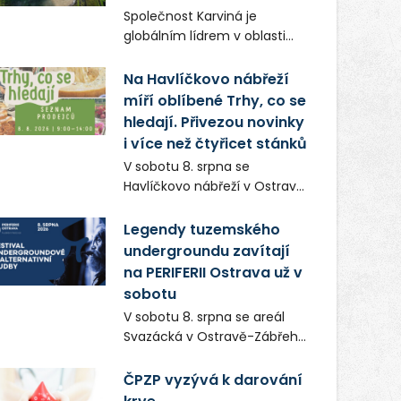
Frič a Tomáš Dianiška si
Společnost Karviná je
moravskoslezskou metropoli
globálním lídrem v oblasti
nevybrali náhodou – její
regálových produktů a
syrová atmosféra se stala
systémů, stabilním
Na Havlíčkovo nábřeží
přirozenou součástí příběhu
zaměstnavatelem na
míří oblíbené Trhy, co se
bývalého boxerského
Karvinsku a firmou s
šampiona Hoffa (Milan
hledají. Přivezou novinky
obrovským potenciálem.
Ondrík), jenž se po letech
i více než čtyřicet stánků
vrací do světa vrcholových
V sobotu 8. srpna se
zápasů, tentokrát v MMA.
Havlíčkovo nábřeží v Ostravě
opět promění v místo plné
vůní, chutí a poctivých
Legendy tuzemského
lokálních výrobků. Trhy, co se
undergroundu zavítají
hledají tentokrát nabídnou
na PERIFERII Ostrava už v
více než čtyřicet pečlivě
sobotu
vybraných stánků s kvalitní
V sobotu 8. srpna se areál
gastronomií, farmářskými
Svazácká v Ostravě-Zábřehu
produkty, designem i
promění v baštu
řemeslnou tvorbou.
undergroundové a
ČPZP vyzývá k darování
Návštěvníci se mohou těšit
alternativní hudby. Uskuteční