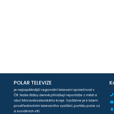
POLAR TELEVIZE
K
je nejúspěšnější regionální televizní společnost v
ČR. Naše štáby denně přinášejí reportáže z měst a
obcí Moravskoslezského kraje. Vysíláme je k lidem
prostřednictvím televizního vysílání, portálu polar.cz
a sociálních sítí.