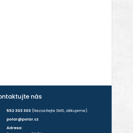
ontaktujte nás
552 303 303
(Nezasílejte SMS, děkujeme)
polar@polar.cz
Adresa: