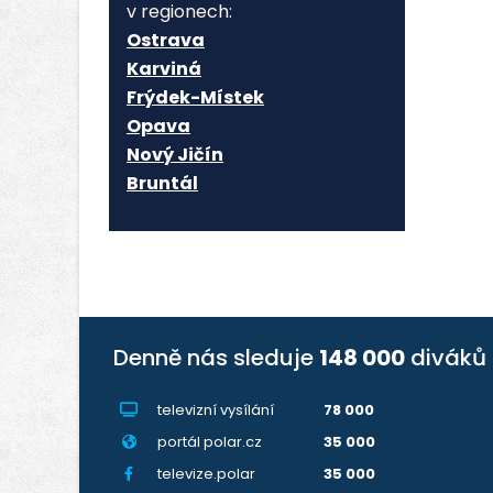
v regionech:
Ostrava
Karviná
Frýdek-Místek
Opava
Nový Jičín
Bruntál
Denně nás sleduje
148 000
diváků
televizní vysílání
78 000
portál polar.cz
35 000
televize.polar
35 000