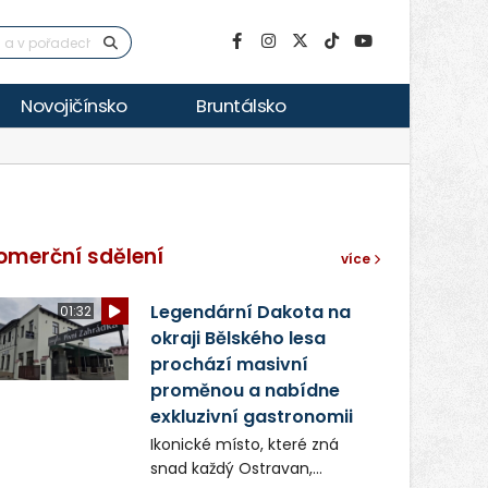
Novojičínsko
Bruntálsko
omerční sdělení
více
Legendární Dakota na
01:32
okraji Bělského lesa
prochází masivní
proměnou a nabídne
exkluzivní gastronomii
Ikonické místo, které zná
snad každý Ostravan,