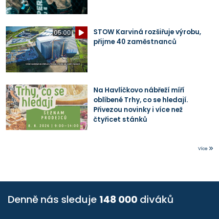
STOW Karviná rozšiřuje výrobu,
05:00
přijme 40 zaměstnanců
Na Havlíčkovo nábřeží míří
oblíbené Trhy, co se hledají.
Přivezou novinky i více než
čtyřicet stánků
Více
Denně nás sleduje
148 000
diváků