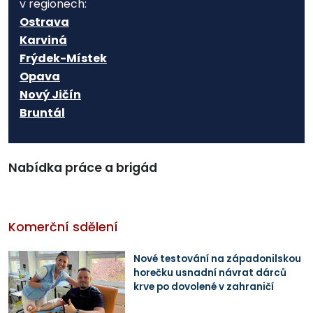
v regionech:
Ostrava
Karviná
Frýdek-Místek
Opava
Nový Jičín
Bruntál
Nabídka práce a brigád
Komerční sdělení
Nové testování na západonilskou
horečku usnadní návrat dárců
krve po dovolené v zahraničí