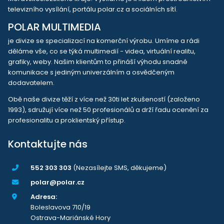
televizního vysílání, portálu polar.cz a sociálních sítí.
POLAR MULTIMEDIA
je divize se specializací na komerční výrobu. Umíme a rádi
děláme vše, co se týká multimedií - videa, virtuální realitu,
grafiky, weby. Našim klientům to přináší výhodu snadné
komunikace s jediným univerzálním a osvědčeným
dodavatelem.
Obě naše divize těží z více než 30ti let zkušeností (založeno
1993), sdružují více než 50 profesionálů a drží řadu ocenění za
profesionalitu a proklientský přístup.
Kontaktujte nás
552 303 303
(Nezasílejte SMS, děkujeme)
polar@polar.cz
Adresa:
Boleslavova 710/19
Ostrava-Mariánské Hory