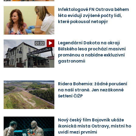
Infektologové FN Ostrava během
léta evidují zvýšené počty lidí,
které pokousal netopýr
Legendární Dakota na okraji
01:32
Bělského lesa prochází masivní
proměnou a nabídne exkluzivní
gastronomii
Ridera Bohemia: žádné porušení
na naší straně. Jen nezákonné
šetření ČIŽP
Nový český film Bojovník ukáže
ikonická místa Ostravy, místní ho
uvidí mezi prvními