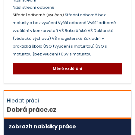
Nižší střední
Nižší střední odborné
Střední odborné (vyučen)
Střední odborné bez
maturity a bez vyučení
Vyšší odborné
Vyšší odborné
vzdělání v konzervatoři
VŠ Bakalářské
VŠ Doktorské
(vědecká výchova)
VŠ magisterské
Základní +
praktická škola
ÚSO (vyučení s maturitou)
ÚSO s
maturitou (bez vyučení)
ÚSV s maturitou
Méně vzdělání
Hledat práci
Dobrá práce.cz
Zobrazit nabídky práce