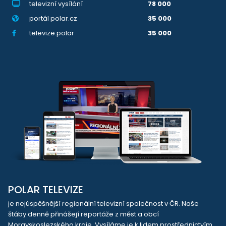
televizní vysílání
78 000
portál polar.cz
35 000
televize.polar
35 000
POLAR TELEVIZE
je nejúspěšnější regionální televizní společnost v ČR. Naše
štáby denně přinášejí reportáže z měst a obcí
Moravskoslezského kraje. Vysíláme je k lidem prostřednictvím