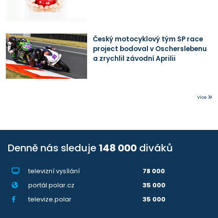
Český motocyklový tým SP race
project bodoval v Oscherslebenu
a zrychlil závodní Aprilii
Více
Denně nás sleduje
148 000
diváků
televizní vysílání
78 000
portál polar.cz
35 000
televize.polar
35 000