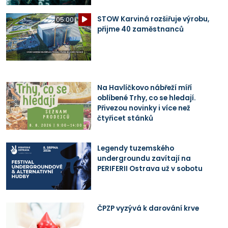
STOW Karviná rozšiřuje výrobu,
05:00
přijme 40 zaměstnanců
Na Havlíčkovo nábřeží míří
oblíbené Trhy, co se hledají.
Přivezou novinky i více než
čtyřicet stánků
Legendy tuzemského
undergroundu zavítají na
PERIFERII Ostrava už v sobotu
ČPZP vyzývá k darování krve