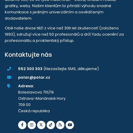
grafiky, weby. Našim klientům to přináší výhodu snadné
komunikace s jediným univerzálním a osvědčeným
dodavatelem.
Obě naše divize těží z více než 30ti let zkušeností (založeno
1993), sdružují více než 50 profesionálů a drží řadu ocenění za
profesionalitu a proklientský přístup.
Kontaktujte nás
552 303 303
(Nezasílejte SMS, děkujeme)
polar@polar.cz
Adresa:
Boleslavova 710/19
Ostrava-Mariánské Hory
709 00
Česká republika