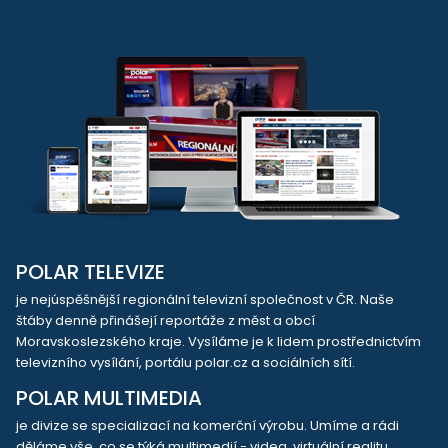
POLAR TELEVIZE
je nejúspěšnější regionální televizní společnost v ČR. Naše
štáby denně přinášejí reportáže z měst a obcí
Moravskoslezského kraje. Vysíláme je k lidem prostřednictvím
televizního vysílání, portálu polar.cz a sociálních sítí.
POLAR MULTIMEDIA
je divize se specializací na komerční výrobu. Umíme a rádi
děláme vše, co se týká multimedií - videa, virtuální realitu,