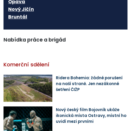
Opava
Nový Jičín
Bruntál
Nabídka práce a brigád
Komerční sdělení
Ridera Bohemia: žádné porušení
na naší straně. Jen nezákonné
šetření ČIŽP
Nový český film Bojovník ukáže
ikonická místa Ostravy, místní ho
uvidí mezi prvními