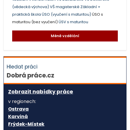
(vědecká výchova)
VŠ magisterské
Základní +
praktická škola
ÚSO (vyučení s maturitou)
ÚSO s
maturitou (bez vyučení)
ÚSV s maturitou
Méně vzdělání
Hledat práci
Dobrá práce.cz
Zobrazit nabídky práce
v regionech:
Ostrava
Karviná
Frýdek-Místek