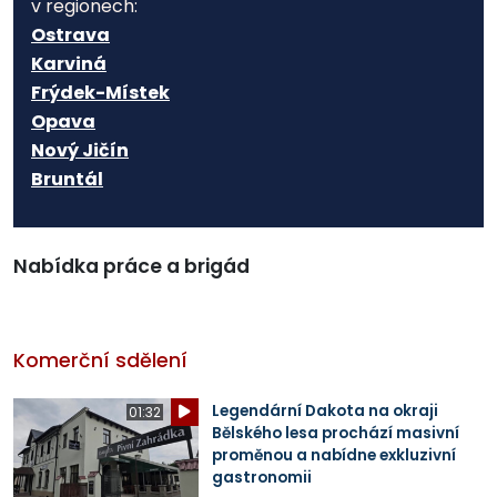
v regionech:
Ostrava
Karviná
Frýdek-Místek
Opava
Nový Jičín
Bruntál
Nabídka práce a brigád
Komerční sdělení
Legendární Dakota na okraji
01:32
Bělského lesa prochází masivní
proměnou a nabídne exkluzivní
gastronomii