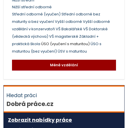
Nižší střední
Nižší střední odborné
Střední odborné (vyučen)
Střední odborné bez
maturity a bez vyučení
Vyšší odborné
Vyšší odborné
vzdělání v konzervatoři
VŠ Bakalářské
VŠ Doktorské
(vědecká výchova)
VŠ magisterské
Základní +
praktická škola
ÚSO (vyučení s maturitou)
ÚSO s
maturitou (bez vyučení)
ÚSV s maturitou
Méně vzdělání
Hledat práci
Dobrá práce.cz
Zobrazit nabídky práce