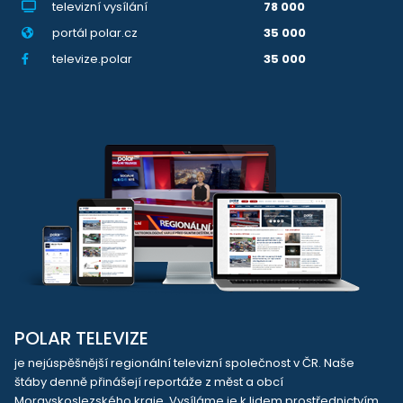
televizní vysílání
78 000
portál polar.cz
35 000
televize.polar
35 000
POLAR TELEVIZE
je nejúspěšnější regionální televizní společnost v ČR. Naše
štáby denně přinášejí reportáže z měst a obcí
Moravskoslezského kraje. Vysíláme je k lidem prostřednictvím