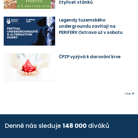
čtyřicet stánků
Legendy tuzemského
undergroundu zavítají na
PERIFERII Ostrava už v sobotu
ČPZP vyzývá k darování krve
Více
Denně nás sleduje
148 000
diváků