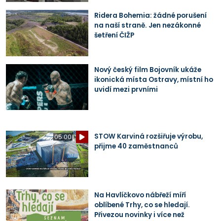
Ridera Bohemia: žádné porušení
na naší straně. Jen nezákonné
šetření ČIŽP
Nový český film Bojovník ukáže
ikonická místa Ostravy, místní ho
uvidí mezi prvními
STOW Karviná rozšiřuje výrobu,
05:00
přijme 40 zaměstnanců
Na Havlíčkovo nábřeží míří
oblíbené Trhy, co se hledají.
Přivezou novinky i více než