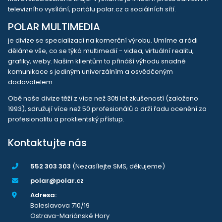
televizního vysílání, portálu polar.cz a sociálních sítí.
POLAR MULTIMEDIA
je divize se specializací na komerční výrobu. Umíme a rádi
děláme vše, co se týká multimedií - videa, virtuální realitu,
grafiky, weby. Našim klientům to přináší výhodu snadné
komunikace s jediným univerzálním a osvědčeným
dodavatelem.
Obě naše divize těží z více než 30ti let zkušeností (založeno
1993), sdružují více než 50 profesionálů a drží řadu ocenění za
profesionalitu a proklientský přístup.
Kontaktujte nás
552 303 303
(Nezasílejte SMS, děkujeme)
polar@polar.cz
Adresa:
Boleslavova 710/19
Ostrava-Mariánské Hory