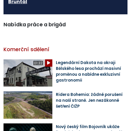
Bruntál
Nabídka práce a brigád
Komerční sdělení
Legendární Dakota na okraji
01:32
Bělského lesa prochází masivní
proměnou a nabídne exkluzivní
gastronomii
Ridera Bohemia: žádné porušení
na naší straně. Jen nezákonné
šetření ČIŽP
Nový český film Bojovník ukáže