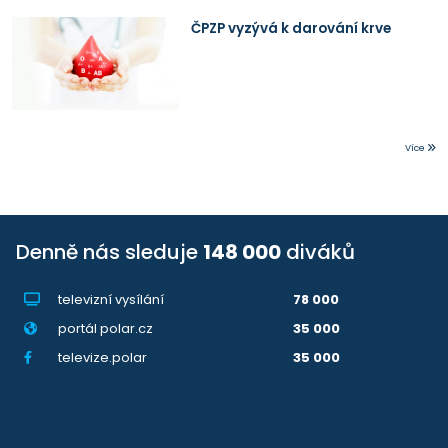
ČPZP vyzývá k darování krve
Více
Denně nás sleduje
148 000
diváků
televizní vysílání
78 000
portál polar.cz
35 000
televize.polar
35 000