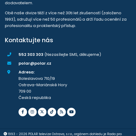
dodavatelem.
Obě naše divize těží z více než 30ti let zkušeností (založeno
1993), sdružují více než 50 profesionálů a drží řadu ocenění za
profesionalitu a proklientský přístup.
Kontaktujte nás
552 303 303
(Nezasílejte SMS, děkujeme)
polar@polar.cz
Adresa:
Boleslavova 710/19
Ostrava-Mariánské Hory
709 00
Česká republika
1993 - 2026 POLAR televize Ostrava, s.r.o., orgánem dohledu je Rada pro