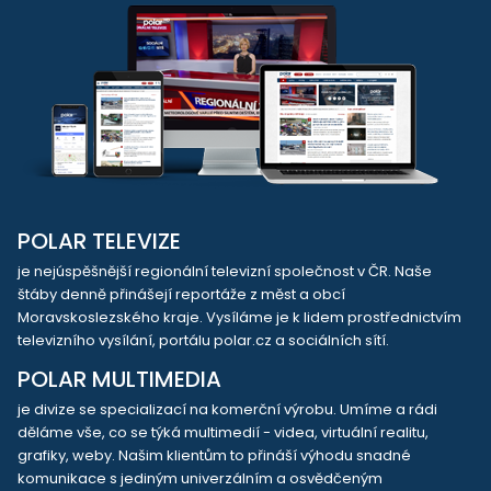
POLAR TELEVIZE
je nejúspěšnější regionální televizní společnost v ČR. Naše
štáby denně přinášejí reportáže z měst a obcí
Moravskoslezského kraje. Vysíláme je k lidem prostřednictvím
televizního vysílání, portálu polar.cz a sociálních sítí.
POLAR MULTIMEDIA
je divize se specializací na komerční výrobu. Umíme a rádi
děláme vše, co se týká multimedií - videa, virtuální realitu,
grafiky, weby. Našim klientům to přináší výhodu snadné
komunikace s jediným univerzálním a osvědčeným