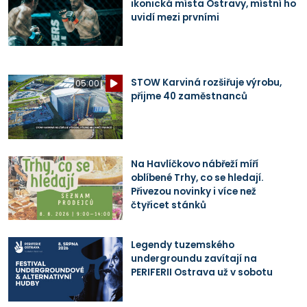
ikonická místa Ostravy, místní ho
uvidí mezi prvními
STOW Karviná rozšiřuje výrobu,
05:00
přijme 40 zaměstnanců
Na Havlíčkovo nábřeží míří
oblíbené Trhy, co se hledají.
Přivezou novinky i více než
čtyřicet stánků
Legendy tuzemského
undergroundu zavítají na
PERIFERII Ostrava už v sobotu