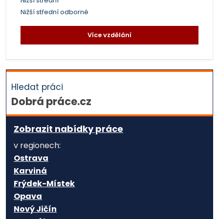
Nižší střední
Nižší střední odborné
Více vzdělání
Hledat práci
Dobrá práce.cz
Zobrazit nabídky práce
v regionech:
Ostrava
Karviná
Frýdek-Místek
Opava
Nový Jičín