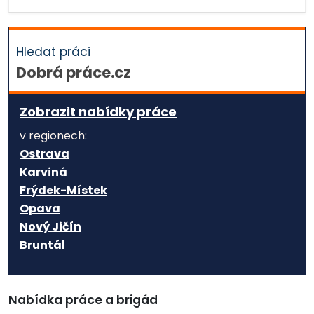
Hledat práci
Dobrá práce.cz
Zobrazit nabídky práce
v regionech:
Ostrava
Karviná
Frýdek-Místek
Opava
Nový Jičín
Bruntál
Nabídka práce a brigád