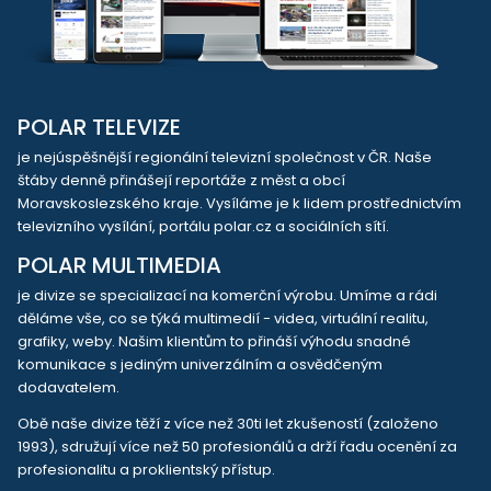
POLAR TELEVIZE
je nejúspěšnější regionální televizní společnost v ČR. Naše
štáby denně přinášejí reportáže z měst a obcí
Moravskoslezského kraje. Vysíláme je k lidem prostřednictvím
televizního vysílání, portálu polar.cz a sociálních sítí.
POLAR MULTIMEDIA
je divize se specializací na komerční výrobu. Umíme a rádi
děláme vše, co se týká multimedií - videa, virtuální realitu,
grafiky, weby. Našim klientům to přináší výhodu snadné
komunikace s jediným univerzálním a osvědčeným
dodavatelem.
Obě naše divize těží z více než 30ti let zkušeností (založeno
1993), sdružují více než 50 profesionálů a drží řadu ocenění za
profesionalitu a proklientský přístup.