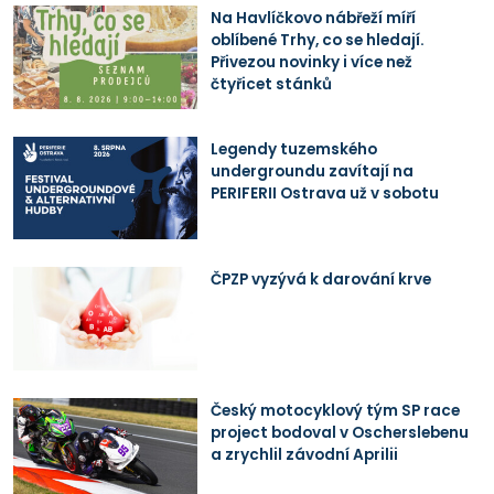
Na Havlíčkovo nábřeží míří
oblíbené Trhy, co se hledají.
Přivezou novinky i více než
čtyřicet stánků
Legendy tuzemského
undergroundu zavítají na
PERIFERII Ostrava už v sobotu
ČPZP vyzývá k darování krve
Český motocyklový tým SP race
project bodoval v Oscherslebenu
a zrychlil závodní Aprilii