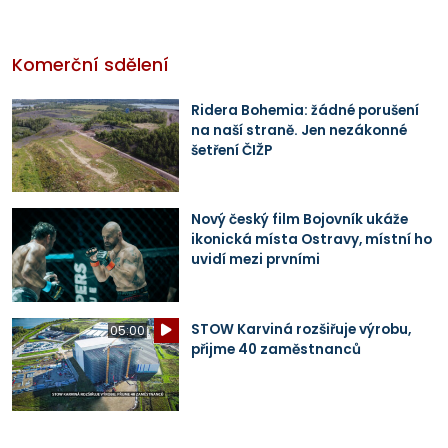
Komerční sdělení
Ridera Bohemia: žádné porušení
na naší straně. Jen nezákonné
šetření ČIŽP
Nový český film Bojovník ukáže
ikonická místa Ostravy, místní ho
uvidí mezi prvními
STOW Karviná rozšiřuje výrobu,
05:00
přijme 40 zaměstnanců