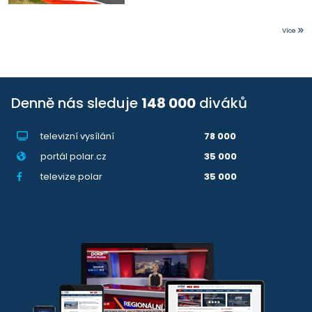
Více
Denně nás sleduje
148 000
diváků
televizní vysílání
78 000
portál polar.cz
35 000
televize.polar
35 000