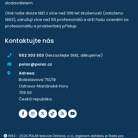
dodavatelem.
Obě naše divize těží z více než 30ti let zkušeností (založeno
1993), sdružují více než 50 profesionálů a drží řadu ocenění za
profesionalitu a proklientský přístup.
Kontaktujte nás
552 303 303
(Nezasílejte SMS, děkujeme)
polar@polar.cz
Adresa:
Boleslavova 710/19
Ostrava-Mariánské Hory
709 00
Česká republika
1993 - 2026 POLAR televize Ostrava, s.r.o., orgánem dohledu je Rada pro