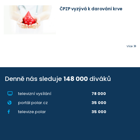
ČPZP vyzývá k darování krve
Více
Denně nás sleduje
148 000
diváků
televizní vysílání
78 000
portál polar.cz
35 000
televize.polar
35 000