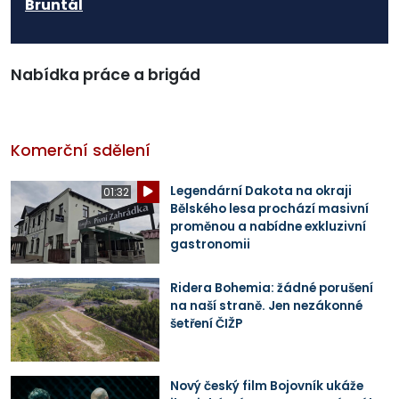
Bruntál
Nabídka práce a brigád
Komerční sdělení
Legendární Dakota na okraji
01:32
Bělského lesa prochází masivní
proměnou a nabídne exkluzivní
gastronomii
Ridera Bohemia: žádné porušení
na naší straně. Jen nezákonné
šetření ČIŽP
Nový český film Bojovník ukáže