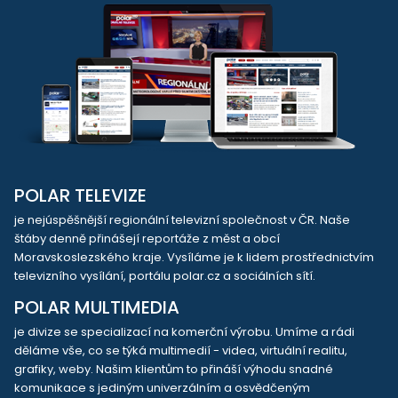
POLAR TELEVIZE
je nejúspěšnější regionální televizní společnost v ČR. Naše
štáby denně přinášejí reportáže z měst a obcí
Moravskoslezského kraje. Vysíláme je k lidem prostřednictvím
televizního vysílání, portálu polar.cz a sociálních sítí.
POLAR MULTIMEDIA
je divize se specializací na komerční výrobu. Umíme a rádi
děláme vše, co se týká multimedií - videa, virtuální realitu,
grafiky, weby. Našim klientům to přináší výhodu snadné
komunikace s jediným univerzálním a osvědčeným