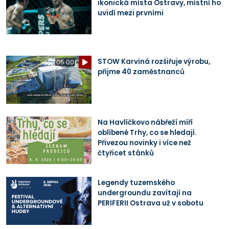
ikonická místa Ostravy, místní ho
uvidí mezi prvními
STOW Karviná rozšiřuje výrobu,
05:00
přijme 40 zaměstnanců
Na Havlíčkovo nábřeží míří
oblíbené Trhy, co se hledají.
Přivezou novinky i více než
čtyřicet stánků
Legendy tuzemského
undergroundu zavítají na
PERIFERII Ostrava už v sobotu