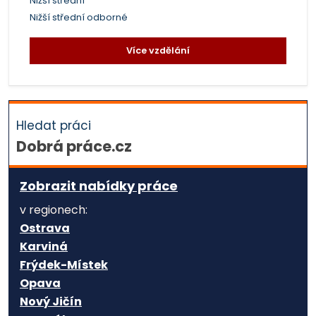
Nižší střední
Nižší střední odborné
Více vzdělání
Hledat práci
Dobrá práce.cz
Zobrazit nabídky práce
v regionech:
Ostrava
Karviná
Frýdek-Místek
Opava
Nový Jičín