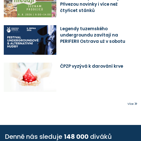
Přivezou novinky i více než
čtyřicet stánků
Legendy tuzemského
undergroundu zavítají na
PERIFERII Ostrava už v sobotu
ČPZP vyzývá k darování krve
Více
Denně nás sleduje
148 000
diváků