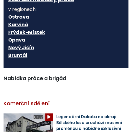
v regionech:
Ostrava
Karviná
Frýdek-Místek
Opava
Nový Jičín
Bruntál
Nabídka práce a brigád
Komerční sdělení
Legendární Dakota na okraji
01:32
Bělského lesa prochází masivní
proměnou a nabídne exkluzivní