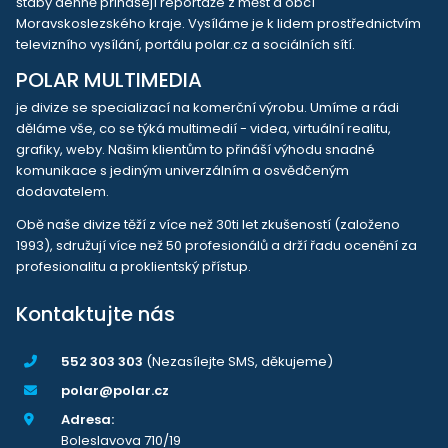
štáby denně přinášejí reportáže z měst a obcí
Moravskoslezského kraje. Vysíláme je k lidem prostřednictvím
televizního vysílání, portálu polar.cz a sociálních sítí.
POLAR MULTIMEDIA
je divize se specializací na komerční výrobu. Umíme a rádi
děláme vše, co se týká multimedií - videa, virtuální realitu,
grafiky, weby. Našim klientům to přináší výhodu snadné
komunikace s jediným univerzálním a osvědčeným
dodavatelem.
Obě naše divize těží z více než 30ti let zkušeností (založeno
1993), sdružují více než 50 profesionálů a drží řadu ocenění za
profesionalitu a proklientský přístup.
Kontaktujte nás
552 303 303
(Nezasílejte SMS, děkujeme)
polar@polar.cz
Adresa:
Boleslavova 710/19