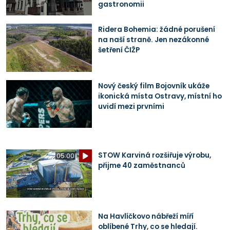
gastronomii
Ridera Bohemia: žádné porušení
na naší straně. Jen nezákonné
šetření ČIŽP
Nový český film Bojovník ukáže
ikonická místa Ostravy, místní ho
uvidí mezi prvními
STOW Karviná rozšiřuje výrobu,
05:00
přijme 40 zaměstnanců
Na Havlíčkovo nábřeží míří
oblíbené Trhy, co se hledají.