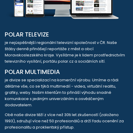
POLAR TELEVIZE
je nejúspěšnější regionální televizní společnost v ČR. Naše
štáby denně přinášejí reportáže z měst a obcí
Moravskoslezského kraje. Vysíláme je k lidem prostřednictvím
televizního vysílání, portálu polar.cz a sociálních sítí.
POLAR MULTIMEDIA
je divize se specializací na komerční výrobu. Umíme a rádi
děláme vše, co se týká multimedií - videa, virtuální realitu,
grafiky, weby. Našim klientům to přináší výhodu snadné
komunikace s jediným univerzálním a osvědčeným
dodavatelem.
Obě naše divize těží z více než 30ti let zkušeností (založeno
1993), sdružují více než 50 profesionálů a drží řadu ocenění za
profesionalitu a proklientský přístup.