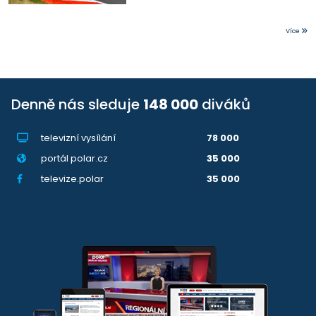
Více
Denně nás sleduje
148 000
diváků
televizní vysílání
78 000
portál polar.cz
35 000
televize.polar
35 000