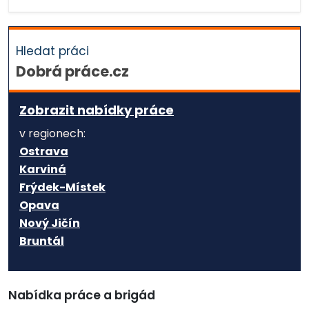
Hledat práci
Dobrá práce.cz
Zobrazit nabídky práce
v regionech:
Ostrava
Karviná
Frýdek-Místek
Opava
Nový Jičín
Bruntál
Nabídka práce a brigád