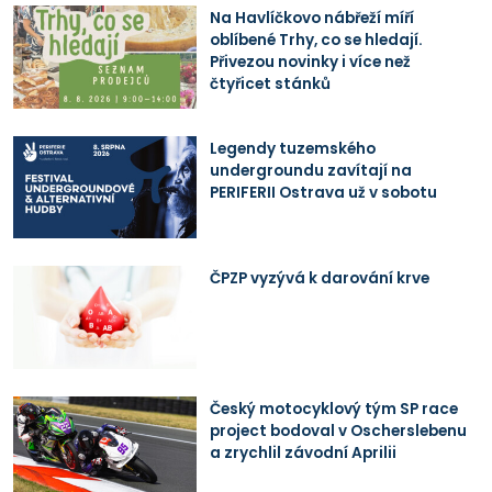
Na Havlíčkovo nábřeží míří
oblíbené Trhy, co se hledají.
Přivezou novinky i více než
čtyřicet stánků
Legendy tuzemského
undergroundu zavítají na
PERIFERII Ostrava už v sobotu
ČPZP vyzývá k darování krve
Český motocyklový tým SP race
project bodoval v Oscherslebenu
a zrychlil závodní Aprilii