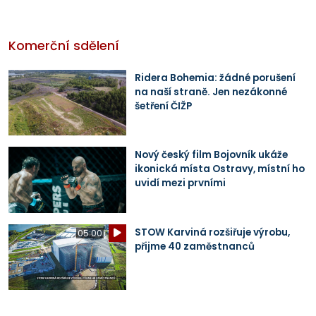
Komerční sdělení
Ridera Bohemia: žádné porušení
na naší straně. Jen nezákonné
šetření ČIŽP
Nový český film Bojovník ukáže
ikonická místa Ostravy, místní ho
uvidí mezi prvními
STOW Karviná rozšiřuje výrobu,
05:00
přijme 40 zaměstnanců