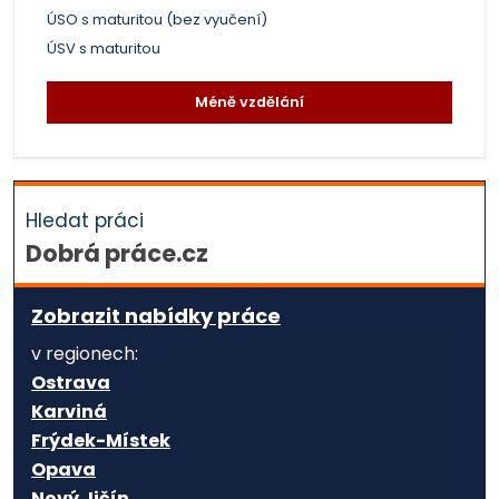
ÚSO s maturitou (bez vyučení)
ÚSV s maturitou
Méně vzdělání
Hledat práci
Dobrá práce.cz
Zobrazit nabídky práce
v regionech:
Ostrava
Karviná
Frýdek-Místek
Opava
Nový Jičín