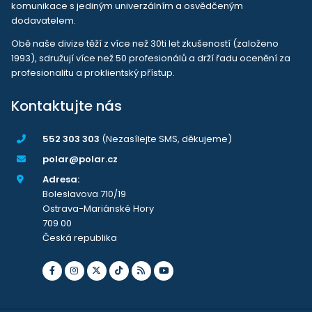
komunikace s jediným univerzálním a osvědčeným
dodavatelem.
Obě naše divize těží z více než 30ti let zkušeností (založeno
1993), sdružují více než 50 profesionálů a drží řadu ocenění za
profesionalitu a proklientský přístup.
Kontaktujte nás
552 303 303
(Nezasílejte SMS, děkujeme)
polar@polar.cz
Adresa:
Boleslavova 710/19
Ostrava-Mariánské Hory
709 00
Česká republika