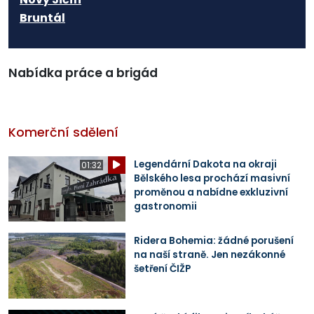
Bruntál
Nabídka práce a brigád
Komerční sdělení
Legendární Dakota na okraji
01:32
Bělského lesa prochází masivní
proměnou a nabídne exkluzivní
gastronomii
Ridera Bohemia: žádné porušení
na naší straně. Jen nezákonné
šetření ČIŽP