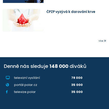
ČPZP vyzývá k darování krve
Více
Denně nás sleduje
148 000
diváků
televizní vysílání
78 000
portál polar.cz
35 000
televize.polar
35 000