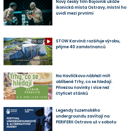
Nový český film Bojovník ukáže
ikonická místa Ostravy, místní ho
uvidí mezi prvními
STOW Karviná rozšiřuje výrobu,
05:00
přijme 40 zaměstnanců
Na Havlíčkovo nábřeží míří
oblíbené Trhy, co se hledají.
Přivezou novinky i více než
čtyřicet stánků
Legendy tuzemského
undergroundu zavítají na
PERIFERII Ostrava už v sobotu