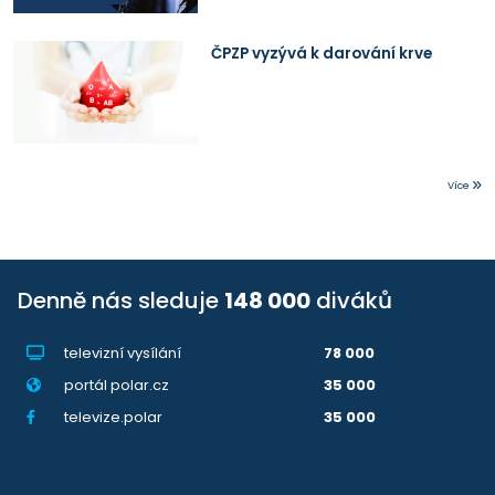
ČPZP vyzývá k darování krve
Více
Denně nás sleduje
148 000
diváků
televizní vysílání
78 000
portál polar.cz
35 000
televize.polar
35 000