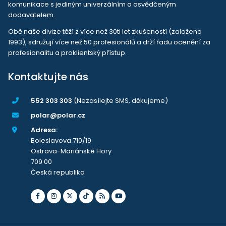
komunikace s jediným univerzálním a osvědčeným
dodavatelem.
Obě naše divize těží z více než 30ti let zkušeností (založeno
1993), sdružují více než 50 profesionálů a drží řadu ocenění za
profesionalitu a proklientský přístup.
Kontaktujte nás
552 303 303
(Nezasílejte SMS, děkujeme)
polar@polar.cz
Adresa:
Boleslavova 710/19
Ostrava-Mariánské Hory
709 00
Česká republika