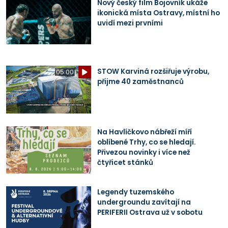
Nový český film Bojovník ukáže
ikonická místa Ostravy, místní ho
uvidí mezi prvními
STOW Karviná rozšiřuje výrobu,
05:00
přijme 40 zaměstnanců
Na Havlíčkovo nábřeží míří
oblíbené Trhy, co se hledají.
Přivezou novinky i více než
čtyřicet stánků
Legendy tuzemského
undergroundu zavítají na
PERIFERII Ostrava už v sobotu