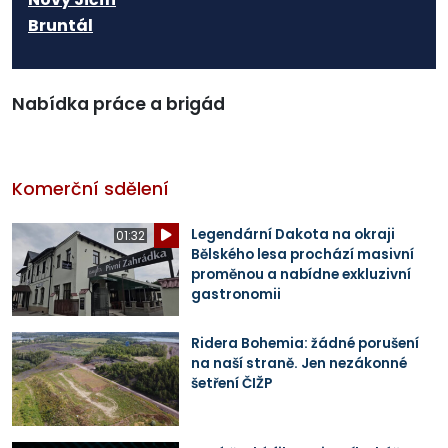
Bruntál
Nabídka práce a brigád
Komerční sdělení
Legendární Dakota na okraji
01:32
Bělského lesa prochází masivní
proměnou a nabídne exkluzivní
gastronomii
Ridera Bohemia: žádné porušení
na naší straně. Jen nezákonné
šetření ČIŽP