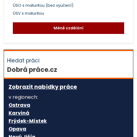
ÚSO s maturitou (bez vyučení)
ÚSV s maturitou
Méně vzdělání
Hledat práci
Dobrá práce.cz
Zobrazit nabídky práce
v regionech:
Ostrava
Karviná
Frýdek-Místek
Opava
Nový Jičín