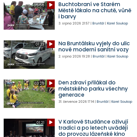
Buchtobraní ve Starém
05:56
Městě lákalo na chutě, vůně
i barvy
3. srpna 2026
21:57
|
Bruntál
|
Karel Soukop
Na Bruntálsku vyjely do ulic
01:23
nové moderní sanitní vozy
2. srpna 2026
19:28
|
Bruntál
|
Karel Soukop
Den zdraví přilákal do
03:25
městského parku všechny
generace
31. července 2026
17:14
|
Bruntál
|
Karel Soukop
V Karlově Studánce oživují
01:21
tradici a po letech uvádějí
do provozu lázeňské kino