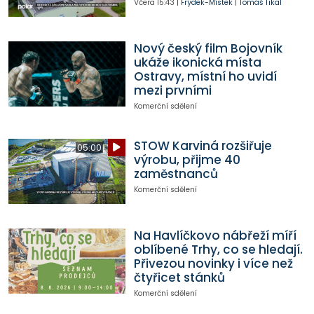
Včera
15:43
|
Frýdek-Místek
|
Tomáš Tikal
Nový český film Bojovník
ukáže ikonická místa
Ostravy, místní ho uvidí
mezi prvními
Komerční sdělení
STOW Karviná rozšiřuje
05:00
výrobu, přijme 40
zaměstnanců
Komerční sdělení
Na Havlíčkovo nábřeží míří
oblíbené Trhy, co se hledají.
Přivezou novinky i více než
čtyřicet stánků
Komerční sdělení