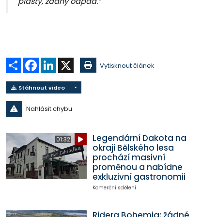
plasty, žádný odpad.“
Sdílet
Facebook
LinkedIn
X
Vytisknout článek
Stáhnout video
Nahlásit chybu
Legendární Dakota na
01:32
okraji Bělského lesa
prochází masivní
proměnou a nabídne
exkluzivní gastronomii
Komerční sdělení
Ridera Bohemia: žádné