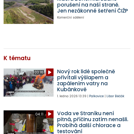
porušení na naší straně.
Jen nezákonné šetření ČIŽP
Komerční sdělení
K tématu
Nový rok lidé společně
03:16
přivítali výšlapem a
zapálením vatry na
Kubánkově
1. ledna 2026
13:39
|
Palkovice
|
Libor Běčák
Voda ve Straníku není
04:11
pitná, příčinu zatím nenašli.
Probíhá další chlorace a
testování