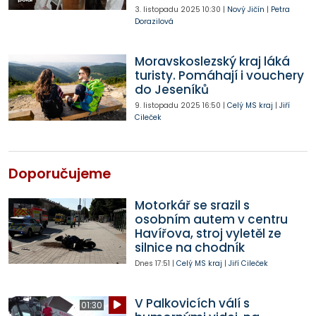
3. listopadu 2025
10:30
|
Nový Jičín
|
Petra
Dorazilová
Moravskoslezský kraj láká
turisty. Pomáhají i vouchery
do Jeseníků
9. listopadu 2025
16:50
|
Celý MS kraj
|
Jiří
Cileček
Doporučujeme
Motorkář se srazil s
osobním autem v centru
Havířova, stroj vyletěl ze
silnice na chodník
Dnes
17:51
|
Celý MS kraj
|
Jiří Cileček
V Palkovicích válí s
01:30