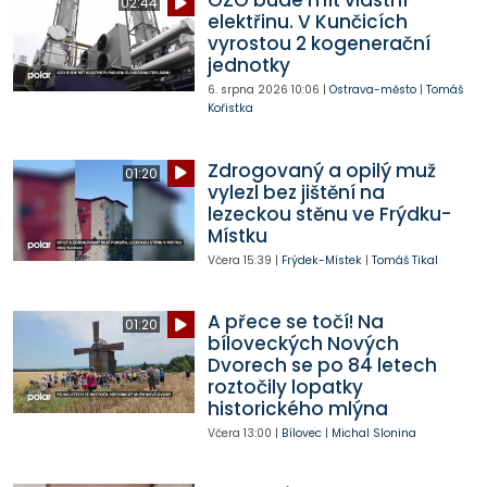
OZO bude mít vlastní
02:44
elektřinu. V Kunčicích
vyrostou 2 kogenerační
jednotky
6. srpna 2026
10:06
|
Ostrava-město
|
Tomáš
Kořistka
Zdrogovaný a opilý muž
01:20
vylezl bez jištění na
lezeckou stěnu ve Frýdku-
Místku
Včera
15:39
|
Frýdek-Místek
|
Tomáš Tikal
A přece se točí! Na
01:20
bíloveckých Nových
Dvorech se po 84 letech
roztočily lopatky
historického mlýna
Včera
13:00
|
Bílovec
|
Michal Slonina