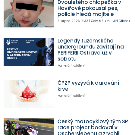
Dvouletého chlapečka v
Havířově pokousal pes,
policie hledá majitele
6. srpna 2026
14:33
|
Celý MS kraj
|
Jiří Cileček
Legendy tuzemského
undergroundu zavítají na
PERIFERII Ostrava už v
sobotu
Komerční sdělení
ČPZP vyzývá k darování
krve
Komerční sdělení
Český motocyklový tým SP
race project bodoval v
Oscherslebenu a zrychlil