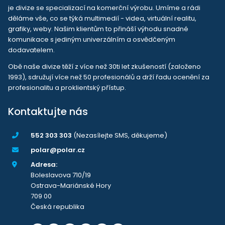
je divize se specializací na komerční výrobu. Umíme a rádi
děláme vše, co se týká multimedií - videa, virtuální realitu,
grafiky, weby. Našim klientům to přináší výhodu snadné
komunikace s jediným univerzálním a osvědčeným
dodavatelem.
Obě naše divize těží z více než 30ti let zkušeností (založeno
1993), sdružují více než 50 profesionálů a drží řadu ocenění za
profesionalitu a proklientský přístup.
Kontaktujte nás
552 303 303
(Nezasílejte SMS, děkujeme)
polar@polar.cz
Adresa:
Boleslavova 710/19
Ostrava-Mariánské Hory
709 00
Česká republika