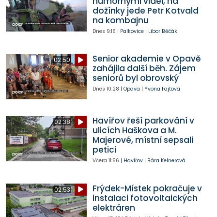
humornými videi, na
dožínky jede Petr Kotvald
na kombajnu
Dnes
9:16
|
Palkovice
|
Libor Běčák
Senior akademie v Opavě
02:50
zahájila další běh. Zájem
seniorů byl obrovský
Dnes
10:28
|
Opava
|
Yvona Fajtová
Havířov řeší parkování v
02:38
ulicích Haškova a M.
Majerové, místní sepsali
petici
Včera
11:56
|
Havířov
|
Bára Kelnerová
Frýdek-Místek pokračuje v
02:53
instalaci fotovoltaických
elektráren