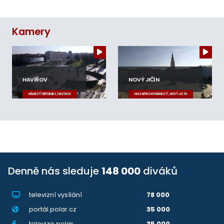
Kamery
HAVÍŘOV
NOVÝ JIČÍN
NÁMĚSTÍ REPUBLIKY, HAVÍŘOV
MASARYKOVO NÁMĚSTÍ, NOVÝ JIČÍN
Denně nás sleduje
148 000
diváků
televizní vysílání
78 000
portál polar.cz
35 000
televize.polar
35 000