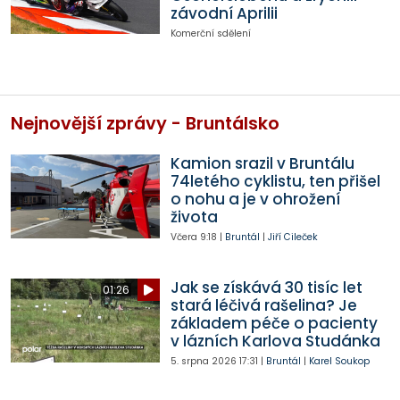
závodní Aprilii
Komerční sdělení
Nejnovější zprávy - Bruntálsko
Kamion srazil v Bruntálu
74letého cyklistu, ten přišel
o nohu a je v ohrožení
života
Včera
9:18
|
Bruntál
|
Jiří Cileček
Jak se získává 30 tisíc let
01:26
stará léčivá rašelina? Je
základem péče o pacienty
v lázních Karlova Studánka
5. srpna 2026
17:31
|
Bruntál
|
Karel Soukop