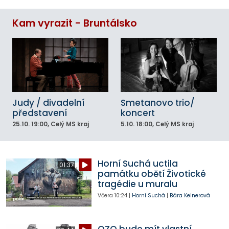
Kam vyrazit - Bruntálsko
Judy / divadelní
Smetanovo trio/
představení
koncert
25.10.
19:00
, Celý MS kraj
5.10.
18:00
, Celý MS kraj
Horní Suchá uctila
01:37
památku obětí Životické
tragédie u muralu
Včera
10:24
|
Horní Suchá
|
Bára Kelnerová