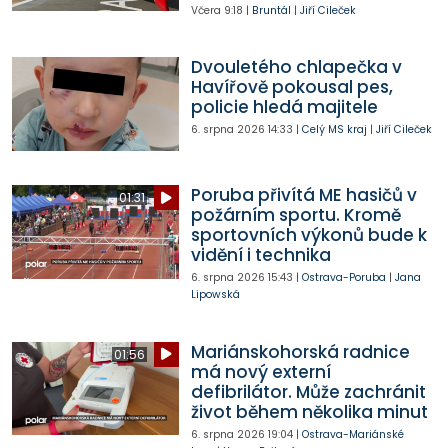
Včera
9:18
|
Bruntál
|
Jiří Cileček
Dvouletého chlapečka v
Havířově pokousal pes,
policie hledá majitele
6. srpna 2026
14:33
|
Celý MS kraj
|
Jiří Cileček
Poruba přivítá ME hasičů v
01:31
požárním sportu. Kromě
sportovních výkonů bude k
vidění i technika
6. srpna 2026
15:43
|
Ostrava-Poruba
|
Jana
Lipowská
Mariánskohorská radnice
01:56
má nový externí
defibrilátor. Může zachránit
život během několika minut
6. srpna 2026
19:04
|
Ostrava-Mariánské