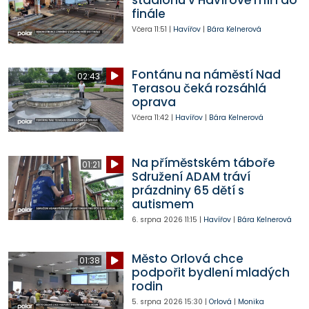
finále
Včera
11:51
|
Havířov
|
Bára Kelnerová
Fontánu na náměstí Nad
02:43
Terasou čeká rozsáhlá
oprava
Včera
11:42
|
Havířov
|
Bára Kelnerová
Na příměstském táboře
01:21
Sdružení ADAM tráví
prázdniny 65 dětí s
autismem
6. srpna 2026
11:15
|
Havířov
|
Bára Kelnerová
Město Orlová chce
01:38
podpořit bydlení mladých
rodin
5. srpna 2026
15:30
|
Orlová
|
Monika