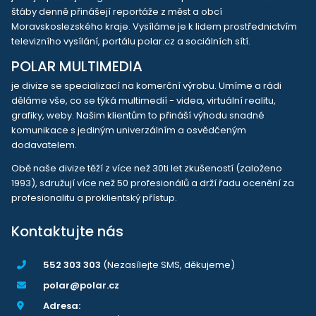
štáby denně přinášejí reportáže z měst a obcí
Moravskoslezského kraje. Vysíláme je k lidem prostřednictvím
televizního vysílání, portálu polar.cz a sociálních sítí.
POLAR MULTIMEDIA
je divize se specializací na komerční výrobu. Umíme a rádi
děláme vše, co se týká multimedií - videa, virtuální realitu,
grafiky, weby. Našim klientům to přináší výhodu snadné
komunikace s jediným univerzálním a osvědčeným
dodavatelem.
Obě naše divize těží z více než 30ti let zkušeností (založeno
1993), sdružují více než 50 profesionálů a drží řadu ocenění za
profesionalitu a proklientský přístup.
Kontaktujte nás
552 303 303
(Nezasílejte SMS, děkujeme)
polar@polar.cz
Adresa: