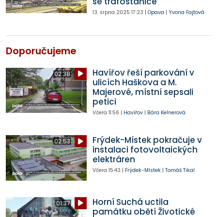
se trafostanice
13. srpna 2025
17:23
|
Opava
|
Yvona Fajtová
Doporučujeme
Havířov řeší parkování v
02:38
ulicích Haškova a M.
Majerové, místní sepsali
petici
Včera
11:56
|
Havířov
|
Bára Kelnerová
Frýdek-Místek pokračuje v
02:53
instalaci fotovoltaických
elektráren
Včera
15:43
|
Frýdek-Místek
|
Tomáš Tikal
Horní Suchá uctila
01:37
památku obětí Životické