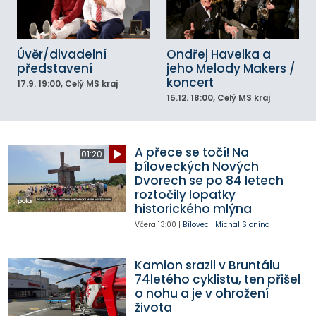
Úvěr/divadelní
Ondřej Havelka a
představení
jeho Melody Makers /
koncert
17.9.
19:00
, Celý MS kraj
15.12.
18:00
, Celý MS kraj
A přece se točí! Na
01:20
bíloveckých Nových
Dvorech se po 84 letech
roztočily lopatky
historického mlýna
Včera
13:00
|
Bílovec
|
Michal Slonina
Kamion srazil v Bruntálu
74letého cyklistu, ten přišel
o nohu a je v ohrožení
života