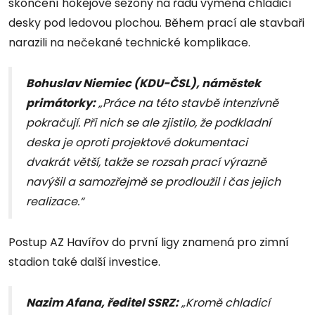
skončení hokejové sezony na řadu výměna chladicí
desky pod ledovou plochou. Během prací ale stavbaři
narazili na nečekané technické komplikace.
Bohuslav Niemiec (KDU-ČSL), náměstek
primátorky:
„Práce na této stavbě intenzivně
pokračují. Při nich se ale zjistilo, že podkladní
deska je oproti projektové dokumentaci
dvakrát větší, takže se rozsah prací výrazně
navýšil a samozřejmě se prodloužil i čas jejich
realizace.“
Postup AZ Havířov do první ligy znamená pro zimní
stadion také další investice.
Nazim Afana, ředitel SSRZ:
„Kromě chladicí