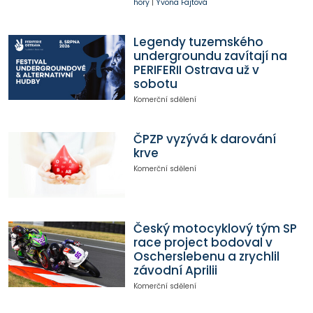
hory
|
Yvona Fajtová
Legendy tuzemského
undergroundu zavítají na
PERIFERII Ostrava už v
sobotu
Komerční sdělení
ČPZP vyzývá k darování
krve
Komerční sdělení
Český motocyklový tým SP
race project bodoval v
Oscherslebenu a zrychlil
závodní Aprilii
Komerční sdělení