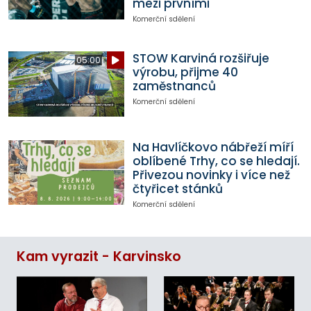
mezi prvními
Komerční sdělení
STOW Karviná rozšiřuje
05:00
výrobu, přijme 40
zaměstnanců
Komerční sdělení
Na Havlíčkovo nábřeží míří
oblíbené Trhy, co se hledají.
Přivezou novinky i více než
čtyřicet stánků
Komerční sdělení
Kam vyrazit - Karvinsko