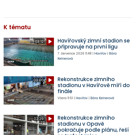
K tématu
Havířovský zimní stadion se
03:12
připravuje na první ligu
7. července 2026
11:48
|
Havířov
|
Bára
Kelnerová
Rekonstrukce zimního
03:00
stadionu v Havířově míří do
finále
Včera
11:51
|
Havířov
|
Bára Kelnerová
Rekonstrukce zimního
02:29
stadionu v Opavě
pokračuje podle plánu, řeší