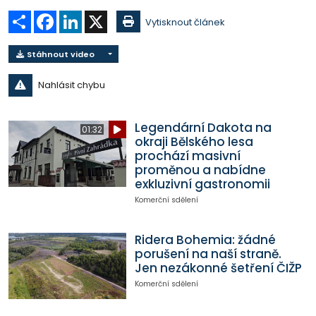
Sdílet
Facebook
LinkedIn
X
Vytisknout článek
Stáhnout video
Nahlásit chybu
Legendární Dakota na
01:32
okraji Bělského lesa
prochází masivní
proměnou a nabídne
exkluzivní gastronomii
Komerční sdělení
Ridera Bohemia: žádné
porušení na naší straně.
Jen nezákonné šetření ČIŽP
Komerční sdělení