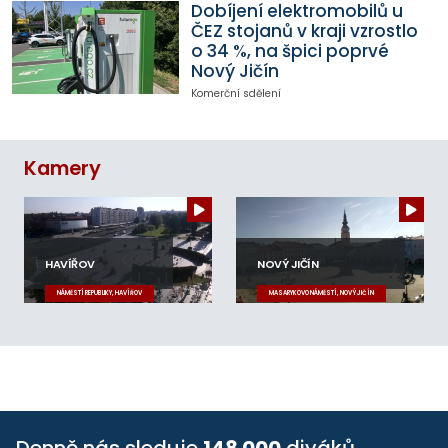
Dobíjení elektromobilů u
ČEZ stojanů v kraji vzrostlo
o 34 %, na špici poprvé
Nový Jičín
Komerční sdělení
Kamery
HAVÍŘOV
NOVÝ JIČÍN
NÁMĚSTÍ REPUBLIKY, HAVÍŘOV
MASARYKOVO NÁMĚSTÍ, NOVÝ JIČÍN
Denně nás sleduje
148 000
diváků