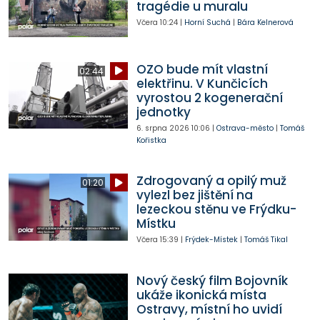
tragédie u muralu
Včera
10:24
|
Horní Suchá
|
Bára Kelnerová
OZO bude mít vlastní
02:44
elektřinu. V Kunčicích
vyrostou 2 kogenerační
jednotky
6. srpna 2026
10:06
|
Ostrava-město
|
Tomáš
Kořistka
Zdrogovaný a opilý muž
01:20
vylezl bez jištění na
lezeckou stěnu ve Frýdku-
Místku
Včera
15:39
|
Frýdek-Místek
|
Tomáš Tikal
Nový český film Bojovník
ukáže ikonická místa
Ostravy, místní ho uvidí