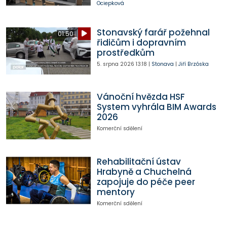
Ociepková
Stonavský farář požehnal
01:50
řidičům i dopravním
prostředkům
5. srpna 2026
13:18
|
Stonava
|
Jiří Brzóska
Vánoční hvězda HSF
System vyhrála BIM Awards
2026
Komerční sdělení
Rehabilitační ústav
Hrabyně a Chuchelná
zapojuje do péče peer
mentory
Komerční sdělení