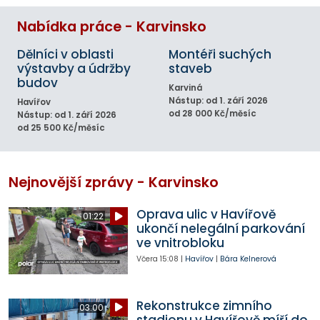
Nabídka práce - Karvinsko
Dělníci v oblasti
Montéři suchých
výstavby a údržby
staveb
budov
Karviná
Nástup: od 1. září 2026
Havířov
od 28 000 Kč/měsíc
Nástup: od 1. září 2026
od 25 500 Kč/měsíc
Nejnovější zprávy - Karvinsko
Oprava ulic v Havířově
01:22
ukončí nelegální parkování
ve vnitrobloku
Včera
15:08
|
Havířov
|
Bára Kelnerová
Rekonstrukce zimního
03:00
stadionu v Havířově míří do