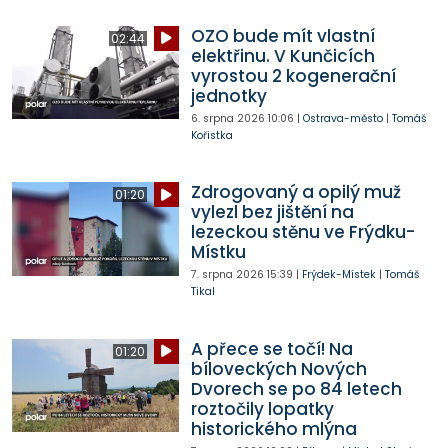
OZO bude mít vlastní
02:44
elektřinu. V Kunčicích
vyrostou 2 kogenerační
jednotky
6. srpna 2026
10:06
|
Ostrava-město
|
Tomáš
Kořistka
Zdrogovaný a opilý muž
01:20
vylezl bez jištění na
lezeckou stěnu ve Frýdku-
Místku
7. srpna 2026
15:39
|
Frýdek-Místek
|
Tomáš
Tikal
A přece se točí! Na
01:20
bíloveckých Nových
Dvorech se po 84 letech
roztočily lopatky
historického mlýna