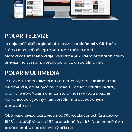
POLAR TELEVIZE
je nejúspěšnější regionální televizní společnost v ČR. Naše
štáby denně přinášejí reportáže z měst a obcí
Moravskoslezského kraje. Vysíláme je k lidem prostřednictvím
televizního vysílání, portálu polar.cz a sociálních sítí.
POLAR MULTIMEDIA
je divize se specializací na komerční výrobu. Umíme a rádi
děláme vše, co se týká multimedií - videa, virtuální realitu,
grafiky, weby. Našim klientům to přináší výhodu snadné
komunikace s jediným univerzálním a osvědčeným
dodavatelem.
Obě naše divize těží z více než 30ti let zkušeností (založeno
1993), sdružují více než 50 profesionálů a drží řadu ocenění za
profesionalitu a proklientský přístup.