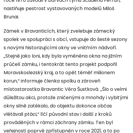
roce 1976 závodil v barvách týmu Scuderia Ferrari,“
nastiňuje pestrost vystavovaných modelů Miloš
Brunai.
Zámek v Bravanticích, který zvelebuje zámecký
spolek ve spolupráci s obcí, vstupuje do šesté sezony
s novými historizujícími okny ve vnitřním nádvoří.
„Stejně jako loni, kdy byla vyměněna okna na jižním
průčelí zámku, i tentokrát tento projekt podpořil
Moravskoslezský kraj, a to opět téměř milionem
korun,“ informuje členka spolku a zároveň
místostarostka Bravantic Věra Šustková. „Šlo o velmi
důležitou akci, protože zničenými a mnohdy i vybitými
okny silně zatékalo, do objektu dokonce občas
vlétávali ptáci,“ líčí původní stav i další z kroků
prováděných v rámci záchrany zámku. Ten byl
veřejnosti poprvé zpřístupněn v roce 2021, a to po