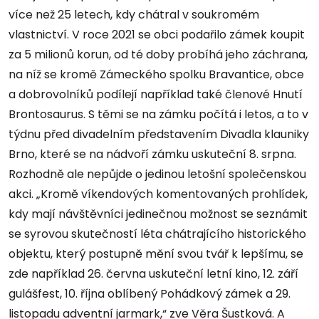
více než 25 letech, kdy chátral v soukromém
vlastnictví. V roce 2021 se obci podařilo zámek koupit
za 5 milionů korun, od té doby probíhá jeho záchrana,
na níž se kromě Zámeckého spolku Bravantice, obce
a dobrovolníků podílejí například také členové Hnutí
Brontosaurus. S těmi se na zámku počítá i letos, a to v
týdnu před divadelním představením Divadla klauniky
Brno, které se na nádvoří zámku uskuteční 8. srpna.
Rozhodně ale nepůjde o jedinou letošní společenskou
akci. „Kromě víkendových komentovaných prohlídek,
kdy mají návštěvníci jedinečnou možnost se seznámit
se syrovou skutečností léta chátrajícího historického
objektu, který postupně mění svou tvář k lepšímu, se
zde například 26. června uskuteční letní kino, 12. září
gulášfest, 10. října oblíbený Pohádkový zámek a 29.
listopadu adventní jarmark,“ zve Věra Šustková. A