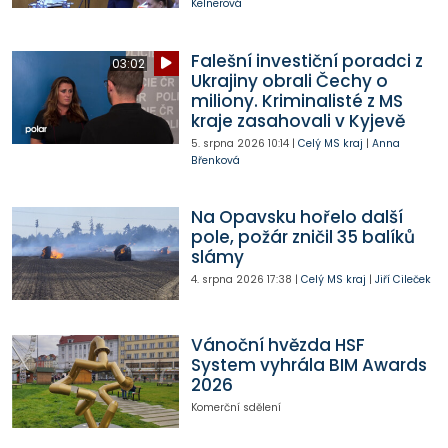
Kelnerová
Falešní investiční poradci z
03:02
Ukrajiny obrali Čechy o
miliony. Kriminalisté z MS
kraje zasahovali v Kyjevě
5. srpna 2026
10:14
|
Celý MS kraj
|
Anna
Břenková
Na Opavsku hořelo další
pole, požár zničil 35 balíků
slámy
4. srpna 2026
17:38
|
Celý MS kraj
|
Jiří Cileček
Vánoční hvězda HSF
System vyhrála BIM Awards
2026
Komerční sdělení