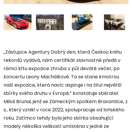
„Zástupce Agentury Dobrý den, která Českou knihu
rekordů vydává, nám certifikát slavnostně předá v
rámci křtu expozice zhruba v půl deváté večer, po
koncertu Leony Machálkové. Ta se stane kmotrou
naší expozice, která navíc aspiruje i na titul největší
sbírky svého druhu v Evropě,“ konstatuje sběratel
Miloš Brunai, jenž se Zámeckým spolkem Bravantice, z.
s., který vznikl v roce 2022, spolupracuje od loňského
roku. Zatímco tehdy byla jeho sbírka obsahující
modely několika velikostí umístěna v jedné ze