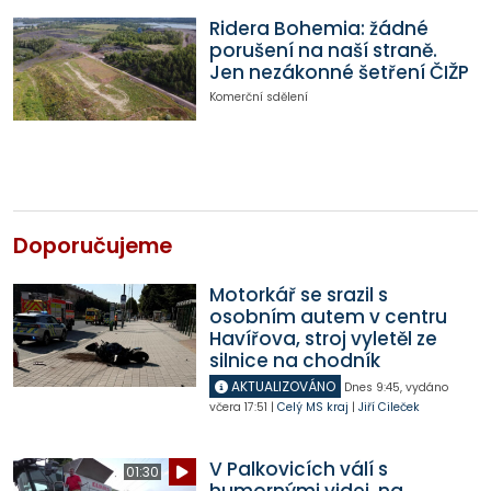
Ridera Bohemia: žádné
porušení na naší straně.
Jen nezákonné šetření ČIŽP
Komerční sdělení
Doporučujeme
Motorkář se srazil s
osobním autem v centru
Havířova, stroj vyletěl ze
silnice na chodník
AKTUALIZOVÁNO
Dnes
9:45
,
vydáno
včera
17:51
|
Celý MS kraj
|
Jiří Cileček
V Palkovicích válí s
01:30