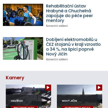
Rehabilitační ústav
Hrabyně a Chuchelná
zapojuje do péče peer
mentory
Komerční sdělení
Dobíjení elektromobilů u
ČEZ stojanů v kraji vzrostlo
o 34 %, na špici poprvé
Nový Jičín
Komerční sdělení
Kamery
HAVÍŘOV
NOVÝ JIČÍN
NÁMĚSTÍ REPUBLIKY, HAVÍŘOV
MASARYKOVO NÁMĚSTÍ, NOVÝ JIČÍN