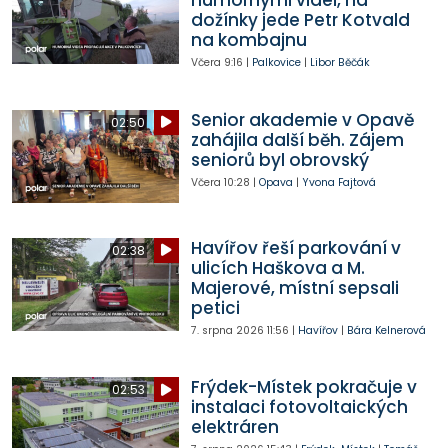
humornými videi, na
dožínky jede Petr Kotvald
na kombajnu
Včera
9:16
|
Palkovice
|
Libor Běčák
Senior akademie v Opavě
02:50
zahájila další běh. Zájem
seniorů byl obrovský
Včera
10:28
|
Opava
|
Yvona Fajtová
Havířov řeší parkování v
02:38
ulicích Haškova a M.
Majerové, místní sepsali
petici
7. srpna 2026
11:56
|
Havířov
|
Bára Kelnerová
Frýdek-Místek pokračuje v
02:53
instalaci fotovoltaických
elektráren