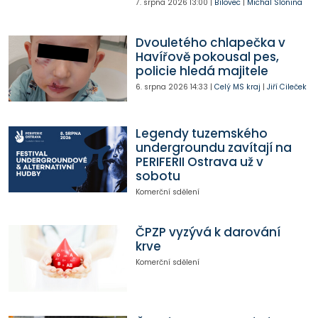
7. srpna 2026
13:00
|
Bílovec
|
Michal Slonina
Dvouletého chlapečka v
Havířově pokousal pes,
policie hledá majitele
6. srpna 2026
14:33
|
Celý MS kraj
|
Jiří Cileček
Legendy tuzemského
undergroundu zavítají na
PERIFERII Ostrava už v
sobotu
Komerční sdělení
ČPZP vyzývá k darování
krve
Komerční sdělení