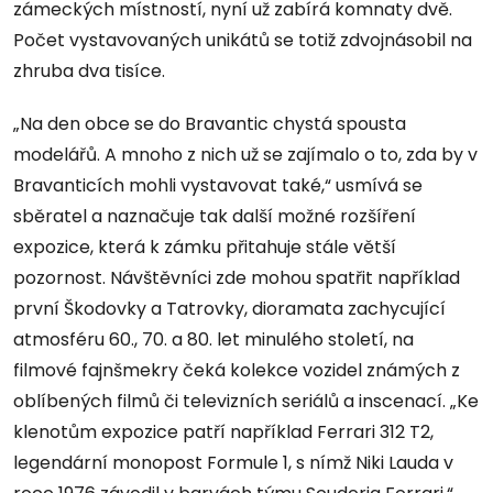
zámeckých místností, nyní už zabírá komnaty dvě.
Počet vystavovaných unikátů se totiž zdvojnásobil na
zhruba dva tisíce.
„Na den obce se do Bravantic chystá spousta
modelářů. A mnoho z nich už se zajímalo o to, zda by v
Bravanticích mohli vystavovat také,“ usmívá se
sběratel a naznačuje tak další možné rozšíření
expozice, která k zámku přitahuje stále větší
pozornost. Návštěvníci zde mohou spatřit například
první Škodovky a Tatrovky, dioramata zachycující
atmosféru 60., 70. a 80. let minulého století, na
filmové fajnšmekry čeká kolekce vozidel známých z
oblíbených filmů či televizních seriálů a inscenací. „Ke
klenotům expozice patří například Ferrari 312 T2,
legendární monopost Formule 1, s nímž Niki Lauda v