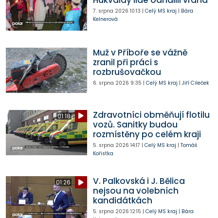
7. srpna 2026
10:13
|
Celý MS kraj
|
Bára
Kelnerová
Muž v Příboře se vážně
zranil při práci s
rozbrušovačkou
6. srpna 2026
9:35
|
Celý MS kraj
|
Jiří Cileček
Zdravotníci obměňují flotilu
01:18
vozů. Sanitky budou
rozmístěny po celém kraji
5. srpna 2026
14:17
|
Celý MS kraj
|
Tomáš
Kořistka
V. Palkovská i J. Bělica
01:26
nejsou na volebních
kandidátkách
5. srpna 2026
12:15
|
Celý MS kraj
|
Bára