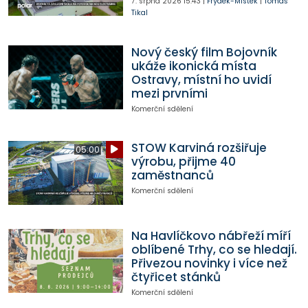
7. srpna 2026
15:43
|
Frýdek-Místek
|
Tomáš
Tikal
Nový český film Bojovník
ukáže ikonická místa
Ostravy, místní ho uvidí
mezi prvními
Komerční sdělení
STOW Karviná rozšiřuje
05:00
výrobu, přijme 40
zaměstnanců
Komerční sdělení
Na Havlíčkovo nábřeží míří
oblíbené Trhy, co se hledají.
Přivezou novinky i více než
čtyřicet stánků
Komerční sdělení