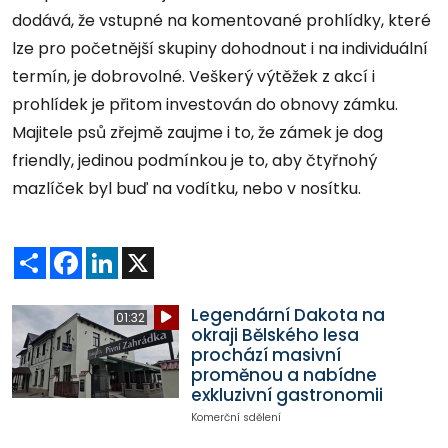
dodává, že vstupné na komentované prohlídky, které
lze pro početnější skupiny dohodnout i na individuální
termín, je dobrovolné. Veškerý výtěžek z akcí i
prohlídek je přitom investován do obnovy zámku.
Majitele psů zřejmě zaujme i to, že zámek je dog
friendly, jedinou podmínkou je to, aby čtyřnohý
mazlíček byl buď na vodítku, nebo v nosítku.
Sdílet
Facebook
LinkedIn
X
Legendární Dakota na
01:32
okraji Bělského lesa
prochází masivní
proměnou a nabídne
exkluzivní gastronomii
Komerční sdělení