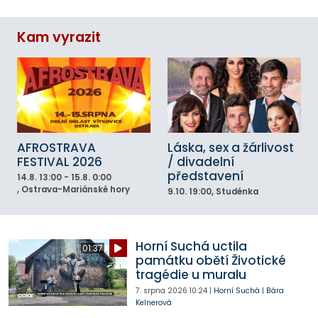
Kam vyrazit
AFROSTRAVA
Láska, sex a žárlivost
FESTIVAL 2026
/ divadelní
představení
14.8.
13:00 - 15.8. 0:00
, Ostrava-Mariánské hory
9.10.
19:00
, Studénka
Horní Suchá uctila
01:37
památku obětí Životické
tragédie u muralu
7. srpna 2026
10:24
|
Horní Suchá
|
Bára
Kelnerová