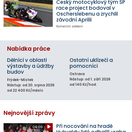
Český motocyklový tým SP
race project bodoval v
Oscherslebenu a zrychlil
závodní Aprilii
Komerční sdělení
Nabídka práce
Dělníci v oblasti
Ostatní uklízeči a
výstavby a údržby
pomocníci
budov
Ostrava
Nástup: od 1. září 2026
Frýdek-Místek
od 140 Kč/hod.
Nástup: od 20. srpna 2026
od 22 400 Kč/měsíc
Nejnovější zprávy
Při nocování na hradě
04:09
Hukvaldy lidé odhalili vraha