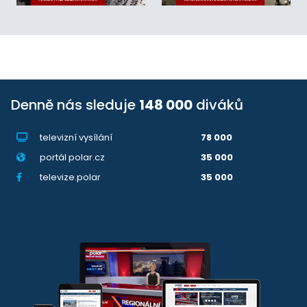
Denně nás sleduje
148 000
diváků
televizní vysílání
78 000
portál polar.cz
35 000
televize.polar
35 000