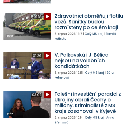
Zdravotníci obměňují flotilu
01:18
vozů. Sanitky budou
rozmístěny po celém kraji
5. srpna 2026
14:17
|
Celý MS kraj
|
Tomáš
Kořistka
V. Palkovská i J. Bělica
01:26
nejsou na volebních
kandidátkách
5. srpna 2026
12:15
|
Celý MS kraj
|
Bára
Kelnerová
Falešní investiční poradci z
03:02
Ukrajiny obrali Čechy o
miliony. Kriminalisté z MS
kraje zasahovali v Kyjevě
5. srpna 2026
10:14
|
Celý MS kraj
|
Anna
Břenková