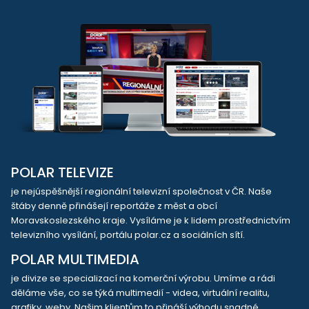
POLAR TELEVIZE
je nejúspěšnější regionální televizní společnost v ČR. Naše
štáby denně přinášejí reportáže z měst a obcí
Moravskoslezského kraje. Vysíláme je k lidem prostřednictvím
televizního vysílání, portálu polar.cz a sociálních sítí.
POLAR MULTIMEDIA
je divize se specializací na komerční výrobu. Umíme a rádi
děláme vše, co se týká multimedií - videa, virtuální realitu,
grafiky, weby. Našim klientům to přináší výhodu snadné