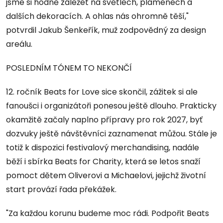
jsme si hodně záležet na světlech, plamenech a
dalších dekoracích. A ohlas nás ohromně těší,"
potvrdil Jakub Šenkeřík, muž zodpovědný za design
areálu.
POSLEDNÍM TÓNEM TO NEKONČÍ
12. ročník Beats for Love sice skončil, zážitek si ale
fanoušci i organizátoři ponesou ještě dlouho. Prakticky
okamžitě začaly naplno přípravy pro rok 2027, byť
dozvuky ještě návštěvníci zaznamenat můžou. Stále je
totiž k dispozici festivalový merchandising, nadále
běží i sbírka Beats for Charity, která se letos snaží
pomoct dětem Oliverovi a Michaelovi, jejichž životní
start provází řada překážek.
"Za každou korunu budeme moc rádi. Podpořit Beats