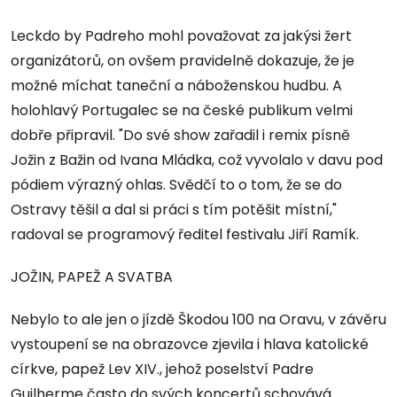
Leckdo by Padreho mohl považovat za jakýsi žert
organizátorů, on ovšem pravidelně dokazuje, že je
možné míchat taneční a náboženskou hudbu. A
holohlavý Portugalec se na české publikum velmi
dobře připravil. "Do své show zařadil i remix písně
Jožin z Bažin od Ivana Mládka, což vyvolalo v davu pod
pódiem výrazný ohlas. Svědčí to o tom, že se do
Ostravy těšil a dal si práci s tím potěšit místní,"
radoval se programový ředitel festivalu Jiří Ramík.
JOŽIN, PAPEŽ A SVATBA
Nebylo to ale jen o jízdě Škodou 100 na Oravu, v závěru
vystoupení se na obrazovce zjevila i hlava katolické
církve, papež Lev XIV., jehož poselství Padre
Guilherme často do svých koncertů schovává.