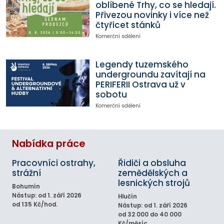
oblíbené Trhy, co se hledají.
Přivezou novinky i více než
čtyřicet stánků
Komerční sdělení
Legendy tuzemského
undergroundu zavítají na
PERIFERII Ostrava už v
sobotu
Komerční sdělení
Nabídka práce
Pracovníci ostrahy,
Řidiči a obsluha
strážní
zemědělských a
lesnických strojů
Bohumín
Nástup: od 1. září 2026
Hlučín
od 135 Kč/hod.
Nástup: od 1. září 2026
od 32 000 do 40 000
Kč/měsíc