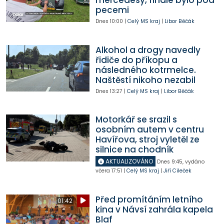
mercedesy, finále bylo pod
pecemi
Dnes
10:00
|
Celý MS kraj
|
Libor Běčák
Alkohol a drogy navedly
řidiče do příkopu a
následného kotrmelce.
Naštěstí nikoho nezabil
Dnes
13:27
|
Celý MS kraj
|
Libor Běčák
Motorkář se srazil s
osobním autem v centru
Havířova, stroj vyletěl ze
silnice na chodník
AKTUALIZOVÁNO
Dnes
9:45
,
vydáno
včera
17:51
|
Celý MS kraj
|
Jiří Cileček
Před promítáním letního
01:42
kina v Návsí zahrála kapela
Blaf