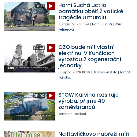
Horní Suchá uctila
01:37
památku obětí Životické
tragédie u muralu
7. srpna 2026
10:24
|
Horní Suchá
|
Bára
Kelnerová
OZO bude mít vlastní
02:44
elektřinu. V Kunčicích
vyrostou 2 kogenerační
jednotky
6. srpna 2026
10:06
|
Ostrava-město
|
Tomáš
Kořistka
STOW Karviná rozšiřuje
05:00
výrobu, přijme 40
zaměstnanců
Komerční sdělení
Na Havlíčkovo nábřeží míří