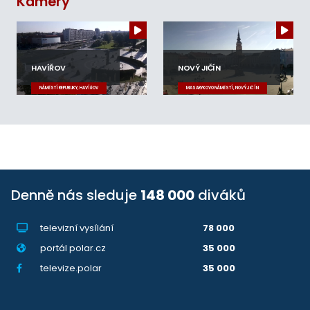
Kamery
HAVÍŘOV
NOVÝ JIČÍN
NÁMĚSTÍ REPUBLIKY, HAVÍŘOV
MASARYKOVO NÁMĚSTÍ, NOVÝ JIČÍN
Denně nás sleduje
148 000
diváků
televizní vysílání
78 000
portál polar.cz
35 000
televize.polar
35 000