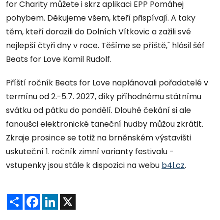
for Charity můžete i skrz aplikaci EPP Pomáhej
pohybem. Děkujeme všem, kteří přispívají. A taky
těm, kteří dorazili do Dolních Vítkovic a zažili své
nejlepší čtyři dny v roce. Těšíme se příště," hlásil šéf
Beats for Love Kamil Rudolf.
Příští ročník Beats for Love naplánovali pořadatelé v
termínu od 2.-5.7. 2027, díky příhodnému státnímu
svátku od pátku do pondělí. Dlouhé čekání si ale
fanoušci elektronické taneční hudby můžou zkrátit.
Zkraje prosince se totiž na brněnském výstavišti
uskuteční 1. ročník zimní varianty festivalu -
vstupenky jsou stále k dispozici na webu
b4l.cz
.
Sdílet
Facebook
LinkedIn
X