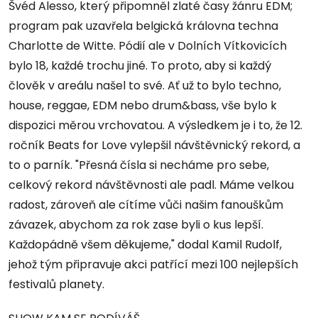
Švéd Alesso, který připomněl zlaté časy žánru EDM;
program pak uzavřela belgická královna techna
Charlotte de Witte. Pódií ale v Dolních Vítkovicích
bylo 18, každé trochu jiné. To proto, aby si každý
člověk v areálu našel to své. Ať už to bylo techno,
house, reggae, EDM nebo drum&bass, vše bylo k
dispozici měrou vrchovatou. A výsledkem je i to, že 12.
ročník Beats for Love vylepšil návštěvnický rekord, a
to o parník. "Přesná čísla si necháme pro sebe,
celkový rekord návštěvnosti ale padl. Máme velkou
radost, zároveň ale cítíme vůči našim fanouškům
závazek, abychom za rok zase byli o kus lepší.
Každopádně všem děkujeme," dodal Kamil Rudolf,
jehož tým připravuje akci patřící mezi 100 nejlepších
festivalů planety.