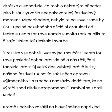
Zkrátka a jednoduše: co mohlo některým připadat
jako bizár, vytvořilo neopakovatelný festivalový
moment. Mimochodem, nebylo to na Love stage by
ČSOB jediné požehnání: s oficiální gratulací od
ředitele Beats for Love Kamila Rudolfa totiž publikum
čítající tisíce lidí tleskalo i svatbě.
"Přeju jim vše dobré. Svatby jsou součástí Beats for
Love poslední dobou pravidelně a nás těší, že si
fanoušci pro svůj velký den vybírají právě kulisy
našeho festivalu. A navíc zažili něco opravdu
výjimečného - s trochou nadsázky dodávám, že na
výročí snad nikdy nezapomenou," usmíval se Kamil
Rudolf.
Kromě Padreho zazářili na hlavní scéně například