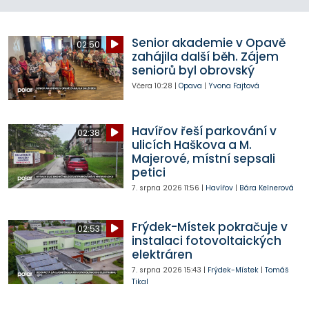
Senior akademie v Opavě
02:50
zahájila další běh. Zájem
seniorů byl obrovský
Včera
10:28
|
Opava
|
Yvona Fajtová
Havířov řeší parkování v
02:38
ulicích Haškova a M.
Majerové, místní sepsali
petici
7. srpna 2026
11:56
|
Havířov
|
Bára Kelnerová
Frýdek-Místek pokračuje v
02:53
instalaci fotovoltaických
elektráren
7. srpna 2026
15:43
|
Frýdek-Místek
|
Tomáš
Tikal