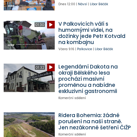
Dnes
12:00
|
Návsí
|
Libor Běčák
V Palkovicích válí s
01:30
humornými videi, na
dožínky jede Petr Kotvald
na kombajnu
Včera
9:16
|
Palkovice
|
Libor Běčák
Legendární Dakota na
01:32
okraji Bělského lesa
prochází masivní
proměnou a nabídne
exkluzivní gastronomii
Komerční sdělení
Ridera Bohemia: žádné
porušení na naší straně.
Jen nezákonné šetření ČIŽP
Komerční sdělení