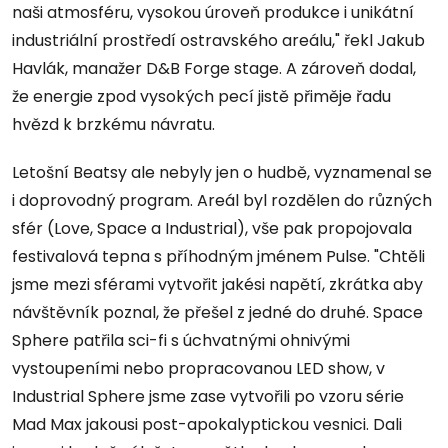
naši atmosféru, vysokou úroveň produkce i unikátní
industriální prostředí ostravského areálu," řekl Jakub
Havlák, manažer D&B Forge stage. A zároveň dodal,
že energie zpod vysokých pecí jistě přiměje řadu
hvězd k brzkému návratu.
Letošní Beatsy ale nebyly jen o hudbě, vyznamenal se
i doprovodný program. Areál byl rozdělen do různých
sfér (Love, Space a Industrial), vše pak propojovala
festivalová tepna s příhodným jménem Pulse. "Chtěli
jsme mezi sférami vytvořit jakési napětí, zkrátka aby
návštěvník poznal, že přešel z jedné do druhé. Space
Sphere patřila sci-fi s úchvatnými ohnivými
vystoupeními nebo propracovanou LED show, v
Industrial Sphere jsme zase vytvořili po vzoru série
Mad Max jakousi post-apokalyptickou vesnici. Dali