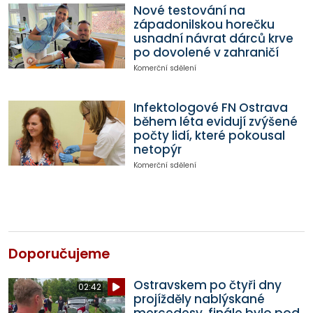
Nové testování na
západonilskou horečku
usnadní návrat dárců krve
po dovolené v zahraničí
Komerční sdělení
Infektologové FN Ostrava
během léta evidují zvýšené
počty lidí, které pokousal
netopýr
Komerční sdělení
Doporučujeme
Ostravskem po čtyři dny
02:42
projížděly nablýskané