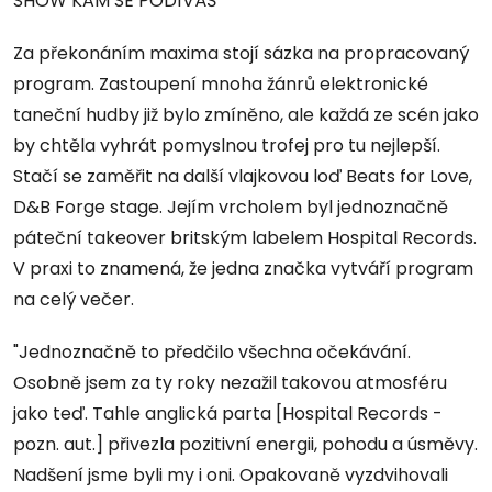
SHOW KAM SE PODÍVÁŠ
Za překonáním maxima stojí sázka na propracovaný
program. Zastoupení mnoha žánrů elektronické
taneční hudby již bylo zmíněno, ale každá ze scén jako
by chtěla vyhrát pomyslnou trofej pro tu nejlepší.
Stačí se zaměřit na další vlajkovou loď Beats for Love,
D&B Forge stage. Jejím vrcholem byl jednoznačně
páteční takeover britským labelem Hospital Records.
V praxi to znamená, že jedna značka vytváří program
na celý večer.
"Jednoznačně to předčilo všechna očekávání.
Osobně jsem za ty roky nezažil takovou atmosféru
jako teď. Tahle anglická parta [Hospital Records -
pozn. aut.] přivezla pozitivní energii, pohodu a úsměvy.
Nadšení jsme byli my i oni. Opakovaně vyzdvihovali