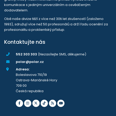
komunikace s jediným univerzálním a osvědčeným
dodavatelem.
Obě naše divize těží z více než 30ti let zkušeností (založeno
1993), sdružují více než 50 profesionálů a drží řadu ocenění za
profesionalitu a proklientský přístup.
Kontaktujte nás
552 303 303
(Nezasílejte SMS, děkujeme)
polar@polar.cz
Adresa:
Boleslavova 710/19
Ostrava-Mariánské Hory
709 00
Česká republika