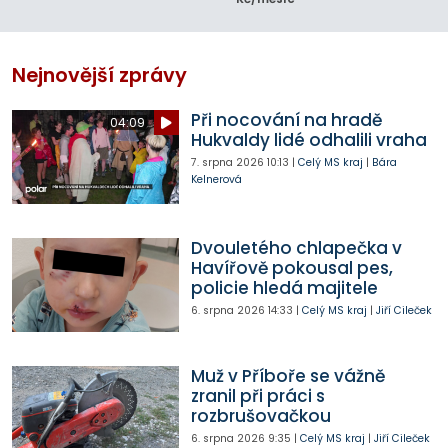
Nejnovější zprávy
Při nocování na hradě
04:09
Hukvaldy lidé odhalili vraha
7. srpna 2026
10:13
|
Celý MS kraj
|
Bára
Kelnerová
Dvouletého chlapečka v
Havířově pokousal pes,
policie hledá majitele
6. srpna 2026
14:33
|
Celý MS kraj
|
Jiří Cileček
Muž v Příboře se vážně
zranil při práci s
rozbrušovačkou
6. srpna 2026
9:35
|
Celý MS kraj
|
Jiří Cileček