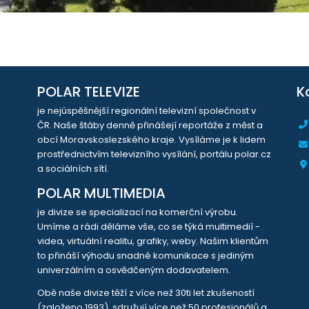
POLAR TELEVIZE
K
je nejúspěšnější regionální televizní společnost v
ČR. Naše štáby denně přinášejí reportáže z měst a
obcí Moravskoslezského kraje. Vysíláme je k lidem
prostřednictvím televizního vysílání, portálu polar.cz
a sociálních sítí.
POLAR MULTIMEDIA
je divize se specializací na komerční výrobu.
Umíme a rádi děláme vše, co se týká multimedií -
videa, virtuální realitu, grafiky, weby. Našim klientům
to přináší výhodu snadné komunikace s jediným
univerzálním a osvědčeným dodavatelem.
Obě naše divize těží z více než 30ti let zkušeností
(založeno 1993), sdružují více než 50 profesionálů a