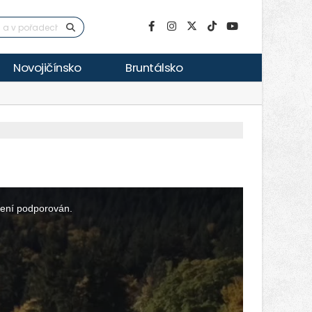
Novojičínsko
Bruntálsko
není podporován.