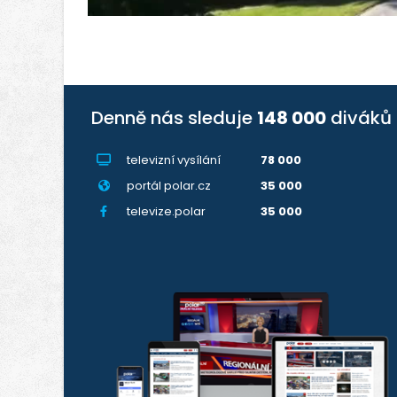
Denně nás sleduje
148 000
diváků
televizní vysílání
78 000
portál polar.cz
35 000
televize.polar
35 000