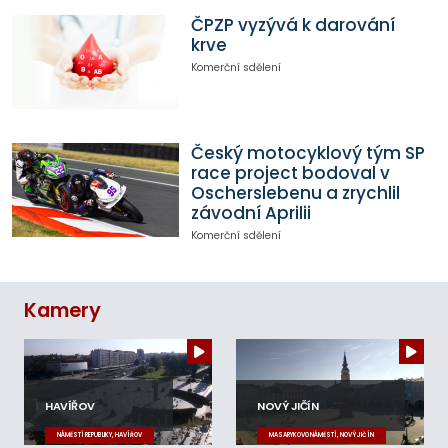
ČPZP vyzývá k darování
krve
Komerční sdělení
Český motocyklový tým SP
race project bodoval v
Oscherslebenu a zrychlil
závodní Aprilii
Komerční sdělení
Kamery
HAVÍŘOV
NOVÝ JIČÍN
NÁMĚSTÍ REPUBLIKY, HAVÍŘOV
MASARYKOVO NÁMĚSTÍ, NOVÝ JIČÍN