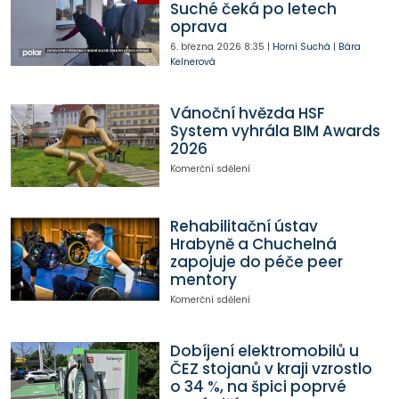
Suché čeká po letech
oprava
6. března 2026
8:35
|
Horní Suchá
|
Bára
Kelnerová
Vánoční hvězda HSF
System vyhrála BIM Awards
2026
Komerční sdělení
Rehabilitační ústav
Hrabyně a Chuchelná
zapojuje do péče peer
mentory
Komerční sdělení
Dobíjení elektromobilů u
ČEZ stojanů v kraji vzrostlo
o 34 %, na špici poprvé