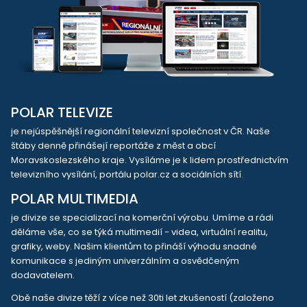
POLAR TELEVIZE
je nejúspěšnější regionální televizní společnost v ČR. Naše
štáby denně přinášejí reportáže z měst a obcí
Moravskoslezského kraje. Vysíláme je k lidem prostřednictvím
televizního vysílání, portálu polar.cz a sociálních sítí.
POLAR MULTIMEDIA
je divize se specializací na komerční výrobu. Umíme a rádi
děláme vše, co se týká multimedií - videa, virtuální realitu,
grafiky, weby. Našim klientům to přináší výhodu snadné
komunikace s jediným univerzálním a osvědčeným
dodavatelem.
Obě naše divize těží z více než 30ti let zkušeností (založeno