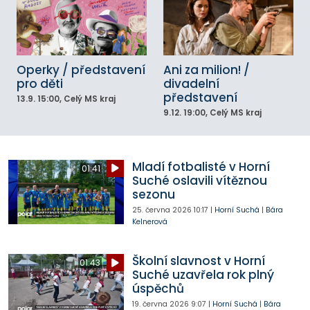
Operky / představení
Ani za milion! /
pro děti
divadelní
představení
13.9.
15:00
, Celý MS kraj
9.12.
19:00
, Celý MS kraj
Mladí fotbalisté v Horní
01:41
Suché oslavili vítěznou
sezonu
25. června 2026
10:17
|
Horní Suchá
|
Bára
Kelnerová
Školní slavnost v Horní
01:43
Suché uzavřela rok plný
úspěchů
19. června 2026
9:07
|
Horní Suchá
|
Bára