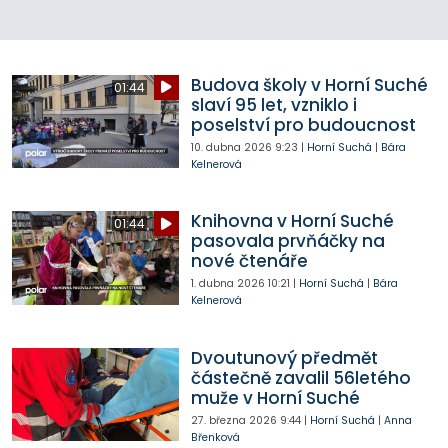
Budova školy v Horní Suché
01:44
slaví 95 let, vzniklo i
poselství pro budoucnost
10. dubna 2026
9:23
|
Horní Suchá
|
Bára
Kelnerová
Knihovna v Horní Suché
01:44
pasovala prvňáčky na
nové čtenáře
1. dubna 2026
10:21
|
Horní Suchá
|
Bára
Kelnerová
Dvoutunový předmět
částečně zavalil 56letého
muže v Horní Suché
27. března 2026
9:44
|
Horní Suchá
|
Anna
Břenková