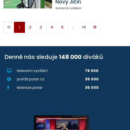
Nový Jičín
Komerční sdělení
...
1
2
3
4
5
14
Denně nás sleduje
148 000
diváků
televizní vysílání
78 000
portál polar.cz
35 000
televize.polar
35 000