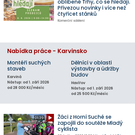
oblíbené Trhy, co se hledají.
Přivezou novinky i více než
čtyřicet stánků
Komerční sdělení
Nabídka práce - Karvinsko
Montéři suchých
Dělníci v oblasti
staveb
výstavby a údržby
budov
Karviná
Nástup: od 1. září 2026
Havířov
od 28 000 Kč/měsíc
Nástup: od 1. září 2026
od 25 500 Kč/měsíc
Žáci z Horní Suché se
01:39
zapojili do soutěže Mladý
cyklista