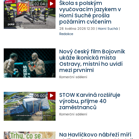
Škola s polským
02:04
vyučovacím jazykem v
Horní Suché prošla
požárním cvičením
28. května 2026
12:30
|
Horní Suchá
|
Redakce
Nový český film Bojovník
ukáže ikonická místa
Ostravy, místní ho uvidí
mezi prvními
Komerční sdělení
STOW Karviná rozšiřuje
05:00
výrobu, přijme 40
zaměstnanců
Komerční sdělení
Na Havlíčkovo nábřeží míří