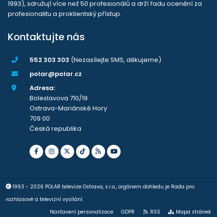
1993), sdružují více než 50 profesionálů a drží řadu ocenění za
profesionalitu a proklientský přístup.
Kontaktujte nás
552 303 303
(Nezasílejte SMS, děkujeme)
polar@polar.cz
Adresa:
Boleslavova 710/19
Ostrava-Mariánské Hory
709 00
Česká republika
1993 - 2026 POLAR televize Ostrava, s.r.o., orgánem dohledu je Rada pro
rozhlasové a televizní vysílání.
Nastavení personalizace
GDPR
RSS
Mapa stránek