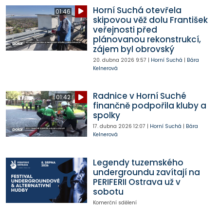
Horní Suchá otevřela
01:46
skipovou věž dolu František
veřejnosti před
plánovanou rekonstrukcí,
zájem byl obrovský
20. dubna 2026
9:57
|
Horní Suchá
|
Bára
Kelnerová
Radnice v Horní Suché
01:42
finančně podpořila kluby a
spolky
17. dubna 2026
12:07
|
Horní Suchá
|
Bára
Kelnerová
Legendy tuzemského
undergroundu zavítají na
PERIFERII Ostrava už v
sobotu
Komerční sdělení