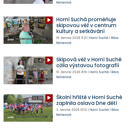
Kelnerová
Horní Suchá proměňuje
01:22
skipovou věž v centrum
kultury a setkávání
18. června 2026
11:21
|
Horní Suchá
|
Bára
Kelnerová
Skipová věž v Horní Suché
01:41
ožila výstavou fotografií
10. června 2026
8:16
|
Horní Suchá
|
Bára
Kelnerová
Školní hřiště v Horní Suché
02:00
zaplnila oslava Dne dětí
3. června 2026
10:12
|
Horní Suchá
|
Bára
Kelnerová