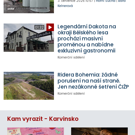
3. července 2026
10:57
|
Horní Suchá
|
Bára
Kelnerová
Legendární Dakota na
01:32
okraji Bělského lesa
prochází masivní
proměnou a nabídne
exkluzivní gastronomii
Komerční sdělení
Ridera Bohemia: žádné
porušení na naší straně.
Jen nezákonné šetření ČIŽP
Komerční sdělení
Kam vyrazit - Karvinsko