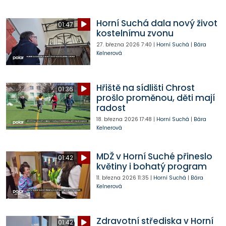
Horní Suchá dala nový život
01:47
kostelnímu zvonu
27. března 2026
7:40
|
Horní Suchá
|
Bára
Kelnerová
Hřiště na sídlišti Chrost
01:36
prošlo proměnou, děti mají
radost
18. března 2026
17:48
|
Horní Suchá
|
Bára
Kelnerová
MDŽ v Horní Suché přineslo
01:42
květiny i bohatý program
11. března 2026
11:35
|
Horní Suchá
|
Bára
Kelnerová
Zdravotní střediska v Horní
01:42