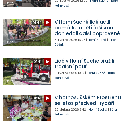
20. května 2026
12:29
|
Horní Suchá
|
Bára
Kelnerová
V Horní Suché lidé uctili
01:44
památku obětí fašismu a
dohledali další popravené
6. května 2026
13:27
|
Horní Suchá
|
Libor
Běčák
Lidé v Horní Suché si užili
01:41
tradiční pouť
5. května 2026
10:16
|
Horní Suchá
|
Bára
Kelnerová
V hornosušském Prostřenu
01:44
se letos předvedli rybáři
28. dubna 2026
8:42
|
Horní Suchá
|
Bára
Kelnerová