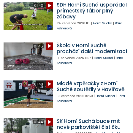
SDH Horní Suchá uspořádal
01:43
příměstský tábor plný
zábavy
24. července 2026
11:11
|
Horní Suchá
|
Bára
Kelnerová
Škola v Horní Suché
01:45
prochází další modernizací
17. července 2026
11:07
|
Horní Suchá
|
Bára
Kelnerová
Mladé vzpěračky z Horní
01:43
Suché soutěžily v Havířově
10. července 2026
10:50
|
Horní Suchá
|
Bára
Kelnerová
SK Horní Suchá bude mít
01:44
nové parkoviště i čističku