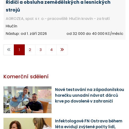
Řidiči a obsluha zemědělských a lesnických
strojů
AGROZEA, spol. s r. o.- pracoviště: Hlučín kravín - za tratí
Hlučín
Nástup: od 1. září 2026
od 32 000 do 40 000 Kč/měsíc
1
2
3
4
Komerční sdělení
Nové testování na západonilskou
horečku usnadní návrat dárců
krve po dovolené v zahraničí
Infektologové FN Ostrava během
léta evidují zvýšené počty lidí,