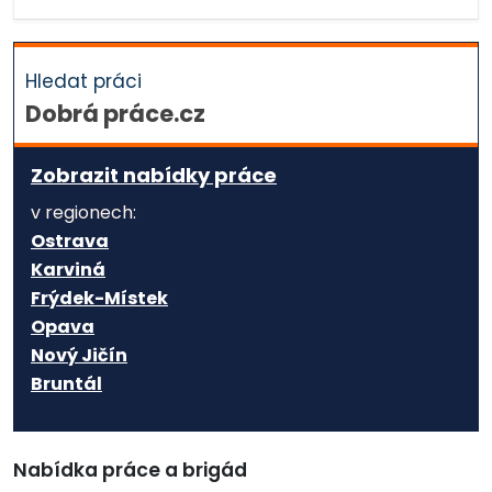
Hledat práci
Dobrá práce.cz
Zobrazit nabídky práce
v regionech:
Ostrava
Karviná
Frýdek-Místek
Opava
Nový Jičín
Bruntál
Nabídka práce a brigád