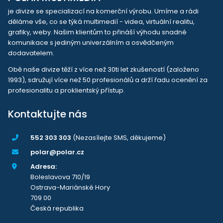
je divize se specializací na komerční výrobu. Umíme a rádi
děláme vše, co se týká multimedií - videa, virtuální realitu,
grafiky, weby. Našim klientům to přináší výhodu snadné
komunikace s jediným univerzálním a osvědčeným
dodavatelem.
Obě naše divize těží z více než 30ti let zkušeností (založeno
1993), sdružují více než 50 profesionálů a drží řadu ocenění za
profesionalitu a proklientský přístup.
Kontaktujte nás
552 303 303
(Nezasílejte SMS, děkujeme)
polar@polar.cz
Adresa:
Boleslavova 710/19
Ostrava-Mariánské Hory
709 00
Česká republika