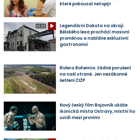
které pokousal netopýr
Legendární Dakota na okraji
01:32
Bělského lesa prochází masivní
proměnou a nabídne exkluzivní
gastronomii
Ridera Bohemia: žádné porušení
na naší straně. Jen nezákonné
šetření ČIŽP
Nový český film Bojovník ukáže
ikonická místa Ostravy, místní ho
uvidí mezi prvními