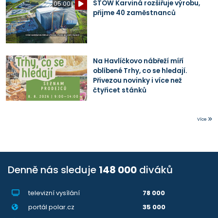
STOW Karviná rozšiřuje výrobu,
05:00
přijme 40 zaměstnanců
Na Havlíčkovo nábřeží míří
oblíbené Trhy, co se hledají.
Přivezou novinky i více než
čtyřicet stánků
Více
Denně nás sleduje
148 000
diváků
televizní vysílání
78 000
portál polar.cz
35 000