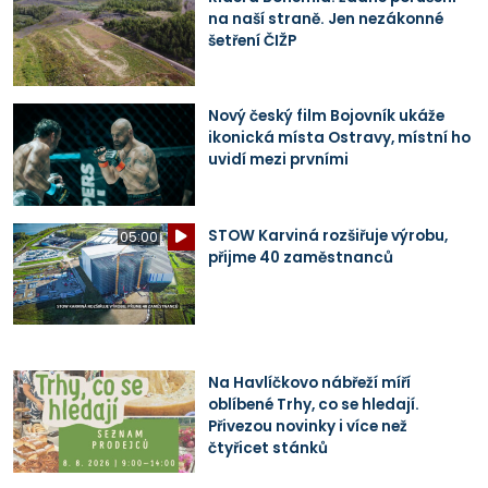
na naší straně. Jen nezákonné
šetření ČIŽP
Nový český film Bojovník ukáže
ikonická místa Ostravy, místní ho
uvidí mezi prvními
STOW Karviná rozšiřuje výrobu,
05:00
přijme 40 zaměstnanců
Na Havlíčkovo nábřeží míří
oblíbené Trhy, co se hledají.
Přivezou novinky i více než
čtyřicet stánků