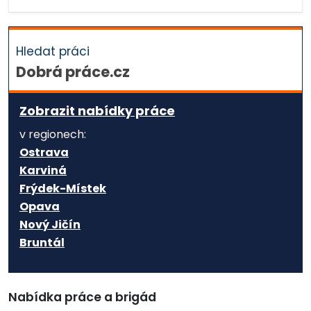
Hledat práci
Dobrá práce.cz
Zobrazit nabídky práce
v regionech:
Ostrava
Karviná
Frýdek-Místek
Opava
Nový Jičín
Bruntál
Nabídka práce a brigád