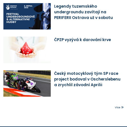
Legendy tuzemského
undergroundu zavítají na
PERIFERII Ostrava už v sobotu
ČPZP vyzývá k darování krve
Český motocyklový tým SP race
project bodoval v Oscherslebenu
a zrychlil závodní Aprilii
Více