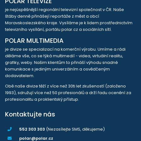
POLAR TELEVIZE
je nejúspěšnější regionální televizní společnost v ČR. Naše
štáby denně přinášejí reportáže z měst a obcí
Moravskoslezského kraje. Vysíláme je k lidem prostřednictvím
televizního vysílání, portálu polar.cz a sociálních sítí.
POLAR MULTIMEDIA
je divize se specializací na komerční výrobu. Umíme a rádi
děláme vše, co se týká multimedií - videa, virtuální realitu,
grafiky, weby. Našim klientům to přináší výhodu snadné
komunikace s jediným univerzálním a osvědčeným
dodavatelem.
Obě naše divize těží z více než 30ti let zkušeností (založeno
1993), sdružují více než 50 profesionálů a drží řadu ocenění za
profesionalitu a proklientský přístup.
Kontaktujte nás
552 303 303
(Nezasílejte SMS, děkujeme)
polar@polar.cz