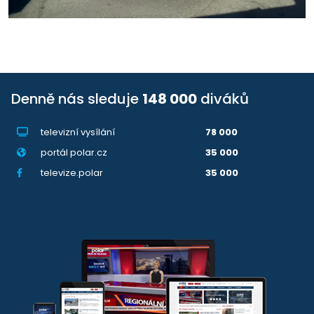
Denně nás sleduje
148 000
diváků
televizní vysílání
78 000
portál polar.cz
35 000
televize.polar
35 000