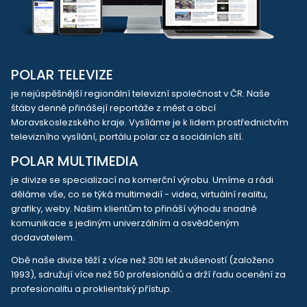
POLAR TELEVIZE
je nejúspěšnější regionální televizní společnost v ČR. Naše
štáby denně přinášejí reportáže z měst a obcí
Moravskoslezského kraje. Vysíláme je k lidem prostřednictvím
televizního vysílání, portálu polar.cz a sociálních sítí.
POLAR MULTIMEDIA
je divize se specializací na komerční výrobu. Umíme a rádi
děláme vše, co se týká multimedií - videa, virtuální realitu,
grafiky, weby. Našim klientům to přináší výhodu snadné
komunikace s jediným univerzálním a osvědčeným
dodavatelem.
Obě naše divize těží z více než 30ti let zkušeností (založeno
1993), sdružují více než 50 profesionálů a drží řadu ocenění za
profesionalitu a proklientský přístup.