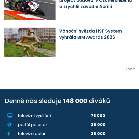
project bodoval v Oscherslebenu
a zrychlil závodní Aprilii
Vánoční hvězda HSF System
vyhrála BIM Awards 2026
Více
Denně nás sleduje
148 000
diváků
televizní vysílání
78 000
portál polar.cz
35 000
televize.polar
35 000