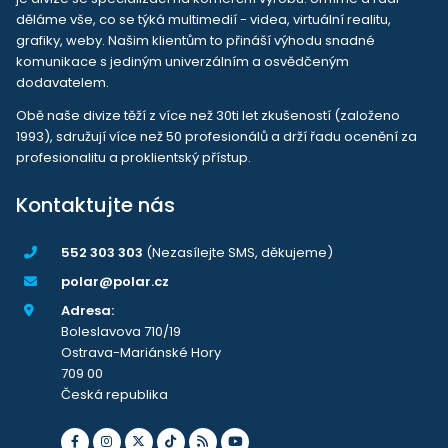
děláme vše, co se týká multimedií - videa, virtuální realitu,
grafiky, weby. Našim klientům to přináší výhodu snadné
komunikace s jediným univerzálním a osvědčeným
dodavatelem.
Obě naše divize těží z více než 30ti let zkušeností (založeno
1993), sdružují více než 50 profesionálů a drží řadu ocenění za
profesionalitu a proklientský přístup.
Kontaktujte nás
552 303 303
(Nezasílejte SMS, děkujeme)
polar@polar.cz
Adresa:
Boleslavova 710/19
Ostrava-Mariánské Hory
709 00
Česká republika