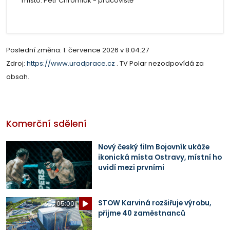
místo: Petr Chromiak - pracoviště
Poslední změna: 1. července 2026 v 8:04:27
Zdroj:
https://www.uradprace.cz
. TV Polar nezodpovídá za
obsah.
Komerční sdělení
Nový český film Bojovník ukáže
ikonická místa Ostravy, místní ho
uvidí mezi prvními
STOW Karviná rozšiřuje výrobu,
05:00
přijme 40 zaměstnanců