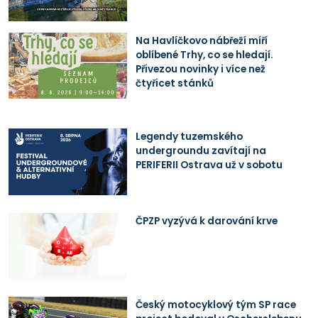
Na Havlíčkovo nábřeží míří
oblíbené Trhy, co se hledají.
Přivezou novinky i více než
čtyřicet stánků
Legendy tuzemského
undergroundu zavítají na
PERIFERII Ostrava už v sobotu
ČPZP vyzývá k darování krve
Český motocyklový tým SP race