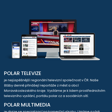
POLAR TELEVIZE
je nejúspěšnější regionální televizní společnost v ČR. Naše
štáby denně přinášejí reportáže z měst a obcí
Moravskoslezského kraje. Vysíláme je k lidem prostřednictvím
televizního vysílání, portálu polar.cz a sociálních sítí.
POLAR MULTIMEDIA
je divize se specializací na komerční výrobu. Umíme a rádi