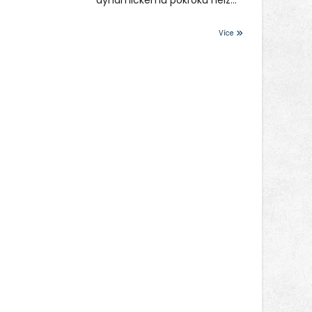
dynamickému pokroku nelze
Brány areálu se otevřou
uměle vyrobit. Zdravotnictví
půlhodinu po poledni, na
se tudíž bez ochoty lidí
Více
příchozí čekají koncerty,
darovat tuto
autorská čtení a rozhovory.
nenahraditelnou tělní
Vstupenky v ceně 450 Kč
tekutinu neobejde. Naléhavá
jsou v prodeji.
potřeba doplnit krevní zásoby
nastává vždy v létě, kdy
stoupá počet úrazů. Česká
průmyslová zdravotní
pojišťovna (ČPZP) apeluje na
všechny, kteří se těší
dobrému zdraví, aby se stali
pravidelnými dárci krve.