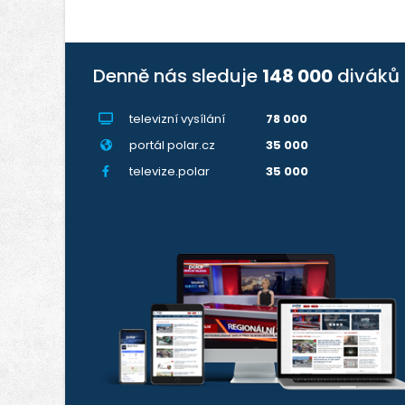
Denně nás sleduje
148 000
diváků
televizní vysílání
78 000
portál polar.cz
35 000
televize.polar
35 000