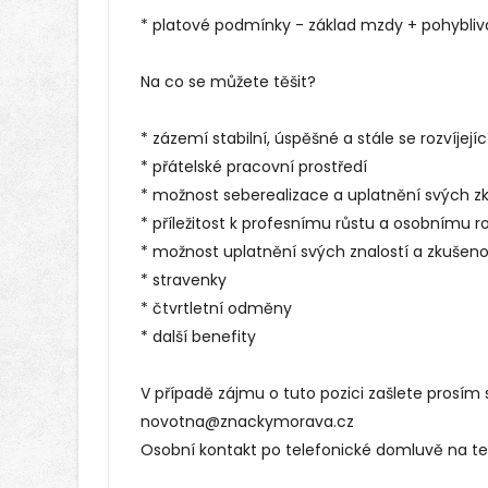
* platové podmínky - základ mzdy + pohybli
Na co se můžete těšit?
* zázemí stabilní, úspěšné a stále se rozvíjejí
* přátelské pracovní prostředí
* možnost seberealizace a uplatnění svých zk
* příležitost k profesnímu růstu a osobnímu ro
* možnost uplatnění svých znalostí a zkušeno
* stravenky
* čtvrtletní odměny
* další benefity
V případě zájmu o tuto pozici zašlete prosím 
novotna@znackymorava.cz
Osobní kontakt po telefonické domluvě na tel