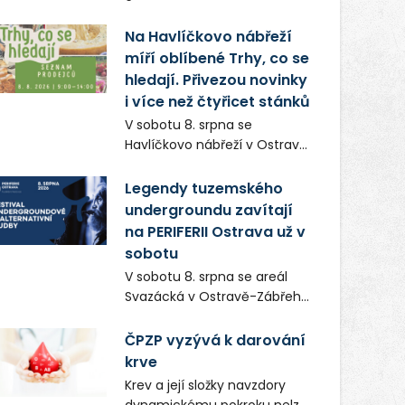
regálových produktů a
syrová atmosféra se stala
systémů, stabilním
Na Havlíčkovo nábřeží
přirozenou součástí příběhu
zaměstnavatelem na
míří oblíbené Trhy, co se
bývalého boxerského
Karvinsku a firmou s
šampiona Hoffa (Milan
hledají. Přivezou novinky
obrovským potenciálem.
Ondrík), jenž se po letech
i více než čtyřicet stánků
vrací do světa vrcholových
V sobotu 8. srpna se
zápasů, tentokrát v MMA.
Havlíčkovo nábřeží v Ostravě
opět promění v místo plné
vůní, chutí a poctivých
Legendy tuzemského
lokálních výrobků. Trhy, co se
undergroundu zavítají
hledají tentokrát nabídnou
na PERIFERII Ostrava už v
více než čtyřicet pečlivě
sobotu
vybraných stánků s kvalitní
V sobotu 8. srpna se areál
gastronomií, farmářskými
Svazácká v Ostravě-Zábřehu
produkty, designem i
promění v baštu
řemeslnou tvorbou.
undergroundové a
ČPZP vyzývá k darování
Návštěvníci se mohou těšit
alternativní hudby. Uskuteční
krve
nejen na oblíbené stálice, ale
se zde totiž první ročník
také na řadu novinek, které v
Krev a její složky navzdory
festivalu PERIFERIE Ostrava.
Ostravě běžně nepotkají.