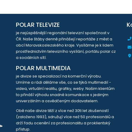
POLAR TELEVIZE
K
je nejúspěšnější regionální televizní společnost v
ČR. Naše štáby denně přinášejí reportáže z měst a
obcí Moravskoslezského kraje. Vysíláme je k lidem
prostřednictvím televizního vysílání, portálu polar.cz
a sociálních sítí.
POLAR MULTIMEDIA
je divize se specializací na komerční výrobu.
Umíme a rádi děláme vše, co se týká multimedií -
videa, virtuální realitu, grafiky, weby. Našim klientům
to přináší výhodu snadné komunikace s jediným
univerzálním a osvědčeným dodavatelem.
Obě naše divize těží z více než 30ti let zkušeností
(založeno 1993), sdružují více než 50 profesionálů a
drží řadu ocenění za profesionalitu a proklientský
přístup.