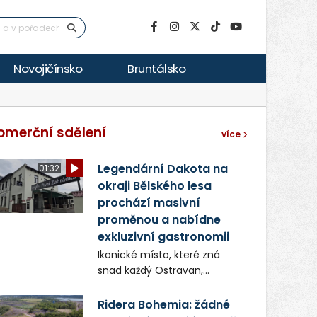
Novojičínsko
Bruntálsko
omerční sdělení
více
Legendární Dakota na
01:32
okraji Bělského lesa
prochází masivní
proměnou a nabídne
exkluzivní gastronomii
Ikonické místo, které zná
snad každý Ostravan,
restaurace Dakota, píše
novou kapitolu. Silná
Ridera Bohemia: žádné