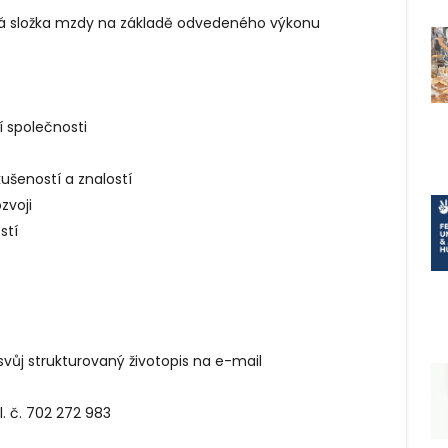
vá složka mzdy na základě odvedeného výkonu
cí společnosti
ušeností a znalostí
zvoji
stí
svůj strukturovaný životopis na e-mail
. č. 702 272 983