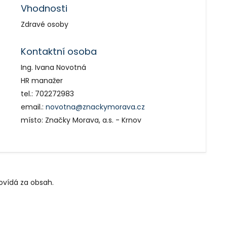
Vhodnosti
Zdravé osoby
Kontaktní osoba
Ing. Ivana Novotná
HR manažer
tel.: 702272983
email.:
novotna@znackymorava.cz
místo: Značky Morava, a.s. - Krnov
ovídá za obsah.