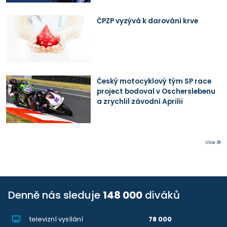
ČPZP vyzývá k darování krve
Český motocyklový tým SP race
project bodoval v Oscherslebenu
a zrychlil závodní Aprilii
Více
Denně nás sleduje
148 000
diváků
televizní vysílání
78 000