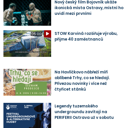
Nový český film Bojovník ukáže
ikonická místa Ostravy, místní ho
uvidí mezi prvními
STOW Karviná rozšiřuje výrobu,
05:00
přijme 40 zaměstnanců
Na Havlíčkovo nábřeží míří
oblíbené Trhy, co se hledají.
Přivezou novinky i více než
čtyřicet stánků
Legendy tuzemského
undergroundu zavítají na
PERIFERII Ostrava už v sobotu