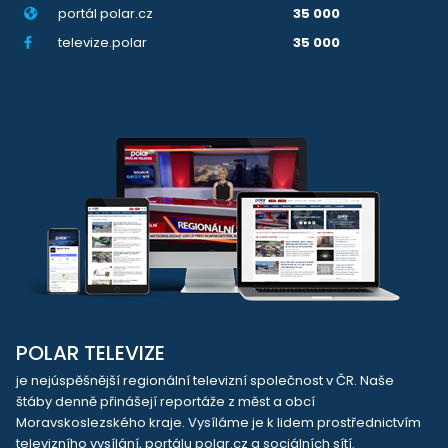
portál polar.cz
35 000
televize.polar
35 000
POLAR TELEVIZE
je nejúspěšnější regionální televizní společnost v ČR. Naše
štáby denně přinášejí reportáže z měst a obcí
Moravskoslezského kraje. Vysíláme je k lidem prostřednictvím
televizního vysílání, portálu polar.cz a sociálních sítí.