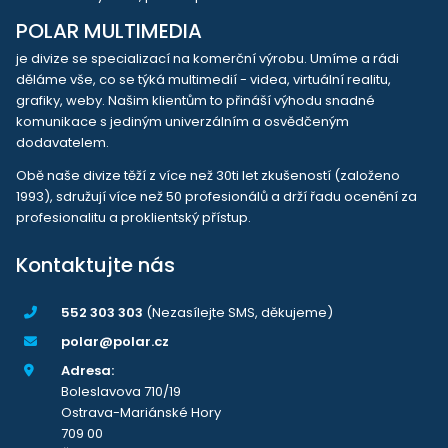
POLAR MULTIMEDIA
je divize se specializací na komerční výrobu. Umíme a rádi
děláme vše, co se týká multimedií - videa, virtuální realitu,
grafiky, weby. Našim klientům to přináší výhodu snadné
komunikace s jediným univerzálním a osvědčeným
dodavatelem.
Obě naše divize těží z více než 30ti let zkušeností (založeno
1993), sdružují více než 50 profesionálů a drží řadu ocenění za
profesionalitu a proklientský přístup.
Kontaktujte nás
552 303 303
(Nezasílejte SMS, děkujeme)
polar@polar.cz
Adresa:
Boleslavova 710/19
Ostrava-Mariánské Hory
709 00