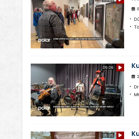
0
Dů
Ta
Ku
05:06
2
Dr
MH
Ku
05:05