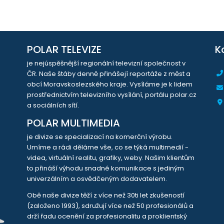
POLAR TELEVIZE
K
je nejúspěšnější regionální televizní společnost v
ČR. Naše štáby denně přinášejí reportáže z měst a
obcí Moravskoslezského kraje. Vysíláme je k lidem
prostřednictvím televizního vysílání, portálu polar.cz
a sociálních sítí.
POLAR MULTIMEDIA
je divize se specializací na komerční výrobu.
Umíme a rádi děláme vše, co se týká multimedií -
videa, virtuální realitu, grafiky, weby. Našim klientům
to přináší výhodu snadné komunikace s jediným
univerzálním a osvědčeným dodavatelem.
Obě naše divize těží z více než 30ti let zkušeností
(založeno 1993), sdružují více než 50 profesionálů a
drží řadu ocenění za profesionalitu a proklientský