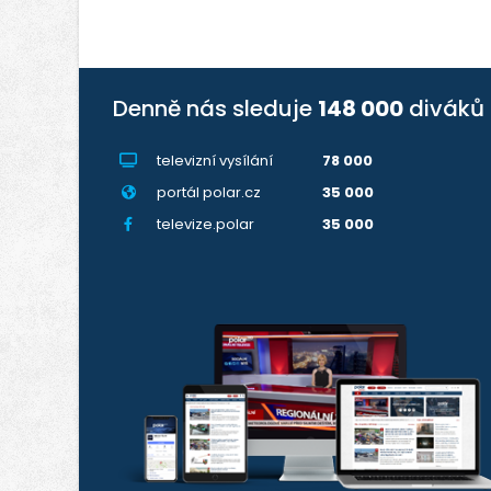
Denně nás sleduje
148 000
diváků
televizní vysílání
78 000
portál polar.cz
35 000
televize.polar
35 000