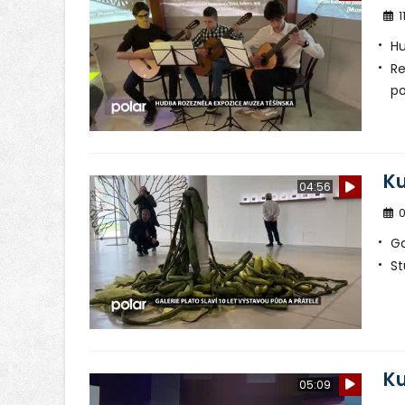
1
Hu
Re
po
Ku
04:56
0
Ga
St
Ku
05:09