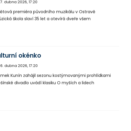
7. dubna 2026, 17:20
ětová premiéra původního muzikálu v Ostravě
zická škola slaví 35 let a otevírá dveře všem
lturní okénko
6. dubna 2026, 17:20
mek Kunín zahájil sezonu kostýmovanými prohlídkami
šínské divadlo uvádí klasiku O myších a lidech