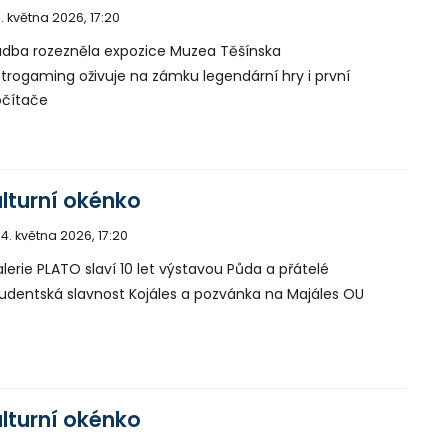
1. května 2026, 17:20
dba rozezněla expozice Muzea Těšínska
trogaming oživuje na zámku legendární hry i první
čítače
lturní okénko
4. května 2026, 17:20
lerie PLATO slaví 10 let výstavou Půda a přátelé
udentská slavnost Kojáles a pozvánka na Majáles OU
lturní okénko