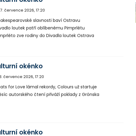
7. července 2026, 17:20
akespearovské slavnosti baví Ostravu
vadlo loutek patří oblíbenému Pimprlétu
mprléto zve rodiny do Divadla loutek Ostrava
lturní okénko
3. července 2026, 17:20
ats for Love lámal rekordy, Colours už startuje
síc autorského čtení přiváží poklady z Grónska
lturní okénko