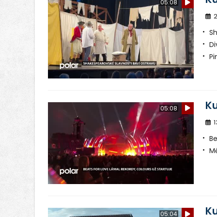
05:08
2
Sh
Di
Pi
Ku
05:08
1
Be
Mě
Ku
05:04