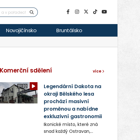
Novojičínsko
Bruntálsko
Komerční sdělení
více
Legendární Dakota na
01:32
okraji Bělského lesa
prochází masivní
proměnou a nabídne
exkluzivní gastronomii
Ikonické místo, které zná
snad každý Ostravan,
restaurace Dakota, píše