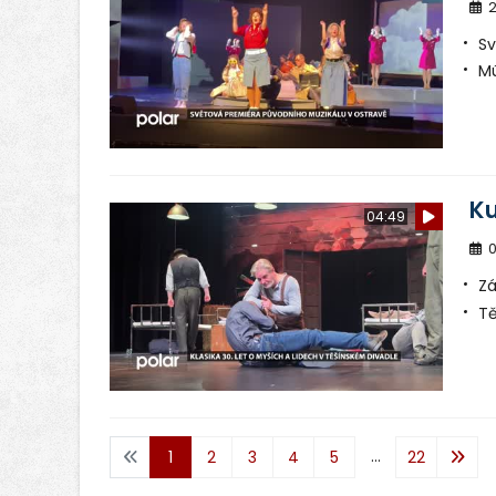
2
Sv
Mú
Ku
04:49
0
Zá
Tě
...
1
2
3
4
5
22