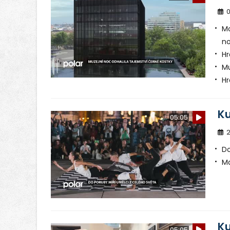
0
Mo
no
Hr
Mu
Hr
Ku
05:05
2
Do
Ma
Ku
05:05