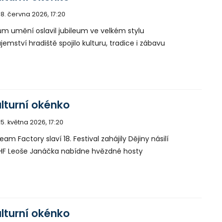
8. června 2026, 17:20
m umění oslavil jubileum ve velkém stylu
jemství hradiště spojilo kulturu, tradice i zábavu
lturní okénko
5. května 2026, 17:20
eam Factory slaví 18. Festival zahájily Dějiny násilí
F Leoše Janáčka nabídne hvězdné hosty
lturní okénko