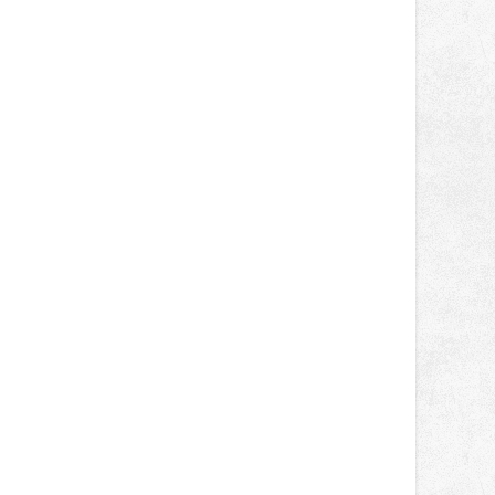
práva na spravedlivý
správní proces.