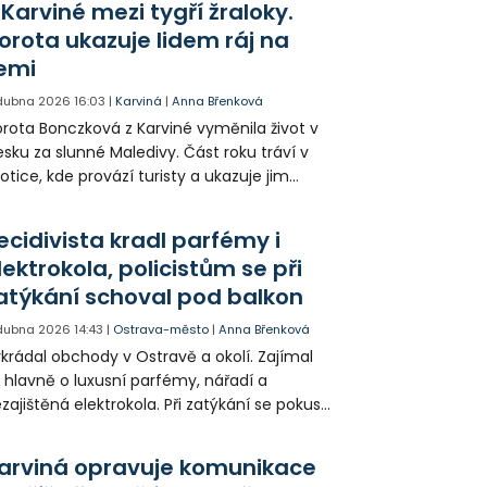
 Karviné mezi tygří žraloky.
trvá několik týdnů a město prosí řidiče, aby
orota ukazuje lidem ráj na
edovali dopravní značení a přeparkovali svá
emi
ta.
 dubna 2026
16:03
|
Karviná
|
Anna Břenková
rota Bonczková z Karviné vyměnila život v
sku za slunné Maledivy. Část roku tráví v
otice, kde provází turisty a ukazuje jim
trovy z pohledu místních. Její cesta k
tradičnímu podnikání začala už během
ecidivista kradl parfémy i
udií a dnes zahrnuje i adrenalinové
lektrokola, policistům se při
tápění se žraloky.
atýkání schoval pod balkon
 dubna 2026
14:43
|
Ostrava-město
|
Anna Břenková
krádal obchody v Ostravě a okolí. Zajímal
 hlavně o luxusní parfémy, nářadí a
zajištěná elektrokola. Při zatýkání se pokusil
hovat pod balkonem, tam na něj už čekali
licisté. Celkem způsobil škodu za 320 tisíc
arviná opravuje komunikace
run a nyní mu hrozí dva roky vězení.