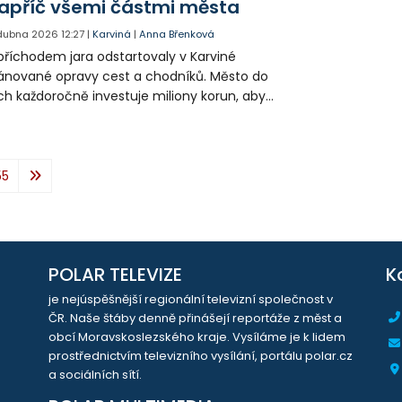
apříč všemi částmi města
 dubna 2026
12:27
|
Karviná
|
Anna Břenková
příchodem jara odstartovaly v Karviné
ánované opravy cest a chodníků. Město do
ch každoročně investuje miliony korun, aby
ýšilo komfort a bezpečnost obyvatel.
tošní práce se dotknou všech městských
stí a potrvají až do konce stavební sezóny.
55
POLAR TELEVIZE
K
je nejúspěšnější regionální televizní společnost v
ČR. Naše štáby denně přinášejí reportáže z měst a
obcí Moravskoslezského kraje. Vysíláme je k lidem
prostřednictvím televizního vysílání, portálu polar.cz
a sociálních sítí.