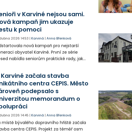
zona slibuje nabitý program pro rodiny s
tmi i fanoušky hudby. Areál se navíc
enioři v Karviné nejsou sami.
ystá na důležité změny.
ová kampaň jim ukazuje
estu k pomoci
 dubna 2026
14:53
|
Karviná
|
Anna Břenková
startovala nová kampaň pro nejstarší
eraci obyvatel Karviné. První ze série
sed nabídla seniorům praktické rady, jak
šit nepříznivé životní situace. Cílem projektu
 ukázat, že senioři nejsou na své problémy
 Karviné začala stavba
mi.
nikátního centra CEPIS. Město
ároveň podepsalo s
niverzitou memorandum o
polupráci
 dubna 2026
14:45
|
Karviná
|
Anna Břenková
 místě bývalého dopravního hřiště začala
avba centra CEPIS. Projekt za téměř osm