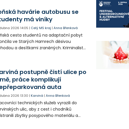
ýšilo komfort a bezpečnost obyvatel.
tošní práce se dotknou všech městských
oňská havárie autobusu se
stí a potrvají až do konce stavební sezóny.
tudenty má viníky
 dubna 2026
14:05
|
Celý MS kraj
|
Anna Břenková
ňská cesta studentů na adaptační pobyt
ončila ve Starých Hamrech děsivou
hodou a desítkami zraněných. Kriminalisté
ní potvrdili, že autobus byl v katastrofálním
chnickém stavu a řidič jízdu nezvládl.
adému šoférovi teď hrozí pět let vězení.
arviná postupně čistí ulice po
imě, práce komplikují
epřeparkovaná auta
 dubna 2026
13:30
|
Karviná
|
Anna Břenková
acovníci technických služeb vyrazili do
rvinských ulic, aby z cest i chodníků
stranili zbytky posypového materiálu a
achu. Do čištění města je nasazena těžká
chnika i manuální pracovníci. Celý úklid