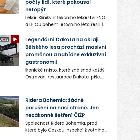
počty lidí, které pokousal
Dárci doposud po návratu do Česka
netopýr
museli čekat 28 dní, než uplynula
Lékaři Kliniky infekčního lékařství FNO
doba povinného odkladu.
a LF OU během letošního léta řešili 15
případů, kdy člověka poranil netopýr.
Vzhledem k tomu, že může přenášet
Legendární Dakota na okraji
01:32
smrtelně nebezpečnou vzteklinu, byli
Bělského lesa prochází masivní
všichni pacienti preventivně
proměnou a nabídne exkluzivní
naočkováni. Nikdo z nich
gastronomii
neonemocněl.
Ikonické místo, které zná snad každý
Ostravan, restaurace Dakota, píše
novou kapitolu. Silná mateřská
společnost Dang Investment Group
s.r.o. investuje do projektu přes 50
Ridera Bohemia: žádné
milionů korun. Cílem je přinést
porušení na naší straně. Jen
Ostravě dva špičkové gastronomické
nezákonné šetření ČIŽP
koncepty, které v regionu dosud
Společnost Ridera Bohemia, proti
chyběly, luxusní středomořskou
které bylo Českou inspekcí životního
kuchyni a autentickou asijskou
prostředí (ČIŽP) čtyři roky vedeno
gastronomii.