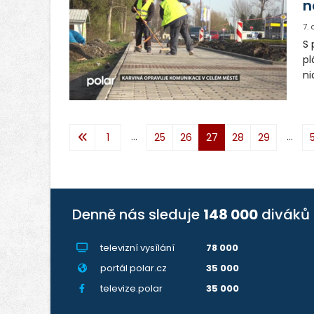
n
7.
S 
pl
ni
zv
Le
čá
...
...
1
25
26
27
28
29
Denně nás sleduje
148 000
diváků
televizní vysílání
78 000
portál polar.cz
35 000
televize.polar
35 000