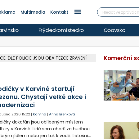
eklama
Multimedia
Kontakt
arvinsko
Frýdeckomístecko
Opavsko
Komerční s
, DLE POLICIE JSOU OBA TĚŽCE ZRANĚNÍ
 FIRMU Z OHROŽENÍ Z NEDBALOSTI
ETECH ROZTOČILY LOPATKY HISTOR. MLÝNA
 VYHLÍDKOVOU TERASOU ZA 2,6 MILIONU
ÍŘÍ DO FINÁLE, VÍCE NA POLAR.CZ
V OHROŽENÍ ŽIVOTA, INFO NA POLAR.CZ
ŽOU OBJASNIT PRŮBĚH NEHODOVÉHO DĚJE
EM A HEŘMANOVICEMI ZA 74 MILIONŮ
MÁM, CISTERNY JEZDÍ I NA LYSOU HORU
 ELEKTRÁREN, REPORTÁŽ NA POLAR.CZ
 REPORTÁŽ NA POLAR.CZ
ČÁSTEČNÉHO ZATMĚNÍ SLUNCE I PERSEID
ARKOVÁNÍ VE VNITROBLOKU
ŽCE S AUTEM, INFO NA POLAR.CZ
:2, OD 43. MINUTY HRÁL BANÍK V DESETI
odičky v Karviné startují
ezonu. Chystají velké akce i
odernizaci
 dubna 2026
15:22
|
Karviná
|
Anna Břenková
dičky dokořán jsou oblíbeným místem
ltury v Karviné. Lidé sem chodí za hudbou,
brým jídlem nebo jen tak k vodě. Letošní