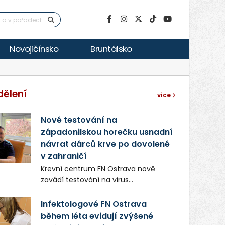
Novojičínsko
Bruntálsko
dělení
více
Nové testování na
západonilskou horečku usnadní
návrat dárců krve po dovolené
v zahraničí
Krevní centrum FN Ostrava nově
zavádí testování na virus
západonilské horečky (West Nile
virus). Turisté, kteří se vrací z
Infektologové FN Ostrava
vybraných evropských destinací,
během léta evidují zvýšené
mohou díky tomu darovat krev dříve.