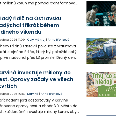
t milionů korun má pomoci transformovat
gion po útlumu těžby. Nejde ale jen o novou
dovu, ale také o spolupráci mezi městem a
ladý řidič na Ostravsku
iverzitou.
adýchal třikrát během
ediného víkendu
 dubna 2026
11:09
|
Celý MS kraj
|
Anna Břenková
0
hem tří dnů zastavili policisté z Vratimova
ikrát stejného řidiče, který byl pokaždé opilý.
prvé nadýchal přes 1,3 promile. Druhý den
razil na cestu znovu. Tentokrát měl v
chu 1,7 promile. Do třetice absolvoval
arviná investuje miliony do
ileckou vyjížďku kvůli cigaretám. Teď ho
est. Opravy začaly ve všech
ká soud a hrozí mu vězení.
tvrtích
 dubna 2026
10:16
|
Karviná
|
Anna Břenková
příchodem jara odstartovaly v Karviné
ánované opravy cest a chodníků. Město do
ch každoročně investuje miliony korun, aby