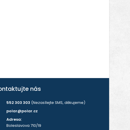
ontaktujte nás
552 303 303
(Nezasílejte SMS, děkujeme)
polar@polar.cz
Adresa:
Boleslavova 710/19