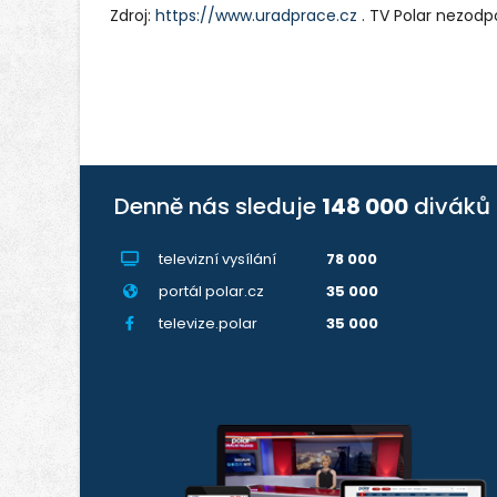
Zdroj:
https://www.uradprace.cz
. TV Polar nezodp
Denně nás sleduje
148 000
diváků
televizní vysílání
78 000
portál polar.cz
35 000
televize.polar
35 000