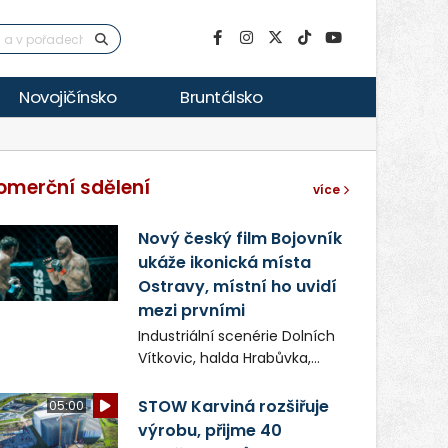
Novojičínsko
Bruntálsko
omerční sdělení
více
Nový český film Bojovník
ukáže ikonická místa
Ostravy, místní ho uvidí
mezi prvními
Industriální scenérie Dolních
Vítkovic, halda Hrabůvka,
centrum města i další
ikonická místa Ostravy se
STOW Karviná rozšiřuje
05:00
objeví v novém filmu
výrobu, přijme 40
Bojovník, který vstoupí do kin