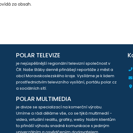
ovídá za obsah.
POLAR TELEVIZE
K
je nejúspěšnější regionální televizní společnost v
ČR. Naše štáby denně přinášejí reportáže z měst a
obcí Moravskoslezského kraje. Vysíláme je k lidem
prostřednictvím televizního vysílání, portálu polar.cz
a sociálních sítí.
POLAR MULTIMEDIA
je divize se specializací na komerční výrobu.
Umíme a rádi děláme vše, co se týká multimedií -
videa, virtuální realitu, grafiky, weby. Našim klientům
to přináší výhodu snadné komunikace s jediným
univerzálním a osvědčeným dodavatelem.