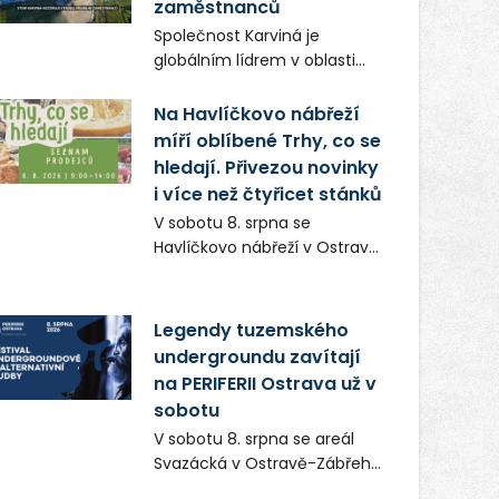
zaměstnanců
už 13. srpna. Režiséři Vojtěch
Společnost Karviná je
Frič a Tomáš Dianiška si
globálním lídrem v oblasti
moravskoslezskou metropoli
regálových produktů a
nevybrali náhodou – její
systémů, stabilním
Na Havlíčkovo nábřeží
syrová atmosféra se stala
zaměstnavatelem na
míří oblíbené Trhy, co se
přirozenou součástí příběhu
Karvinsku a firmou s
hledají. Přivezou novinky
bývalého boxerského
obrovským potenciálem.
i více než čtyřicet stánků
šampiona Hoffa (Milan
Ondrík), jenž se po letech
V sobotu 8. srpna se
vrací do světa vrcholových
Havlíčkovo nábřeží v Ostravě
zápasů, tentokrát v MMA.
opět promění v místo plné
vůní, chutí a poctivých
lokálních výrobků. Trhy, co se
Legendy tuzemského
hledají tentokrát nabídnou
undergroundu zavítají
více než čtyřicet pečlivě
na PERIFERII Ostrava už v
vybraných stánků s kvalitní
sobotu
gastronomií, farmářskými
V sobotu 8. srpna se areál
produkty, designem i
Svazácká v Ostravě-Zábřehu
řemeslnou tvorbou.
promění v baštu
Návštěvníci se mohou těšit