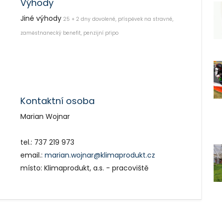
Výhody
Jiné výhody
25 + 2 dny dovolené, příspěvek na stravné,
zaměstnanecký benefit, penzijní připo
Kontaktní osoba
Marian Wojnar
tel.: 737 219 973
email.:
marian.wojnar@klimaprodukt.cz
místo: Klimaprodukt, a.s. - pracoviště