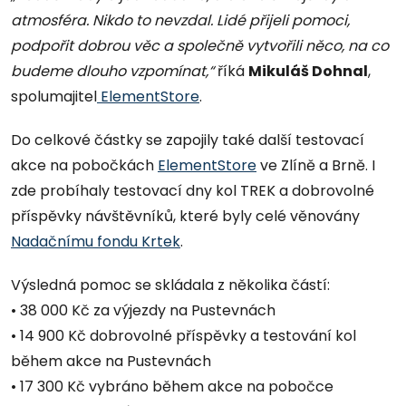
atmosféra. Nikdo to nevzdal. Lidé přijeli pomoci,
podpořit dobrou věc a společně vytvořili něco, na co
budeme dlouho vzpomínat,“
říká
Mikuláš Dohnal
,
spolumajitel
ElementStore
.
Do celkové částky se zapojily také další testovací
akce na pobočkách
ElementStore
ve Zlíně a Brně. I
zde probíhaly testovací dny kol TREK a dobrovolné
příspěvky návštěvníků, které byly celé věnovány
Nadačnímu fondu Krtek
.
Výsledná pomoc se skládala z několika částí:
• 38 000 Kč za výjezdy na Pustevnách
• 14 900 Kč dobrovolné příspěvky a testování kol
během akce na Pustevnách
• 17 300 Kč vybráno během akce na pobočce