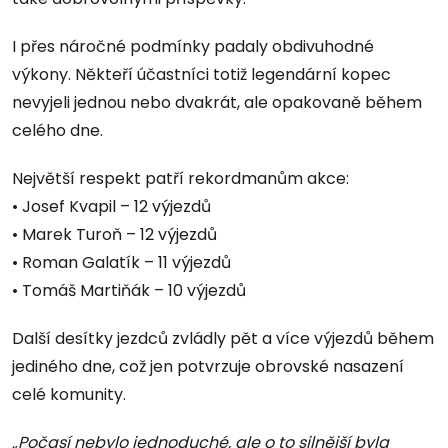
I přes náročné podmínky padaly obdivuhodné
výkony. Někteří účastníci totiž legendární kopec
nevyjeli jednou nebo dvakrát, ale opakovaně během
celého dne.
Největší respekt patří rekordmanům akce:
• Josef Kvapil – 12 výjezdů
• Marek Turoň – 12 výjezdů
• Roman Galatík – 11 výjezdů
• Tomáš Martiňák – 10 výjezdů
Další desítky jezdců zvládly pět a více výjezdů během
jediného dne, což jen potvrzuje obrovské nasazení
celé komunity.
„Počasí nebylo jednoduché, ale o to silnější byla