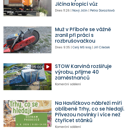
Jičína kropicí vůz
Dnes
11:26
|
Nový Jičín
|
Petra Dorazilová
Muž v Příboře se vážně
zranil při práci s
rozbrušovačkou
Dnes
9:35
|
Celý MS kraj
|
Jiří Cileček
STOW Karviná rozšiřuje
05:00
výrobu, přijme 40
zaměstnanců
Komerční sdělení
Na Havlíčkovo nábřeží míří
oblíbené Trhy, co se hledají.
Přivezou novinky i více než
čtyřicet stánků
Komerční sdělení