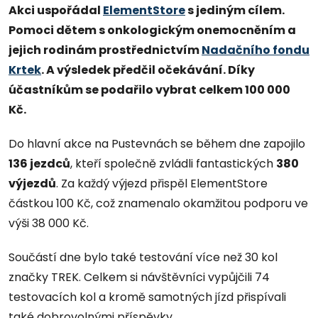
Akci uspořádal
ElementStore
s jediným cílem.
Pomoci dětem s onkologickým onemocněním a
jejich rodinám prostřednictvím
Nadačního fondu
Krtek
. A výsledek předčil očekávání. Díky
účastníkům se podařilo vybrat celkem 100 000
Kč.
Do hlavní akce na Pustevnách se během dne zapojilo
136 jezdců
, kteří společně zvládli fantastických
380
výjezdů
. Za každý výjezd přispěl ElementStore
částkou 100 Kč, což znamenalo okamžitou podporu ve
výši 38 000 Kč.
Součástí dne bylo také testování více než 30 kol
značky TREK. Celkem si návštěvníci vypůjčili 74
testovacích kol a kromě samotných jízd přispívali
také dobrovolnými příspěvky.