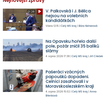
Nejnovější zprávy
V. Palkovská i J. Bělica
01:26
nejsou na volebních
kandidátkách
Včera
12:15
|
Celý MS kraj
|
Bára Kelnerová
Na Opavsku hořelo další
pole, požár zničil 35 balíků
slámy
4. srpna 2026
17:38
|
Celý MS kraj
|
Jiří Cileček
Pašeráci vzácných
papoušků dopadeni.
Celníci zasahovali i v
Moravskoslezském kraji
4. srpna 2026
15:02
|
Celý MS kraj
|
Anna
Břenková