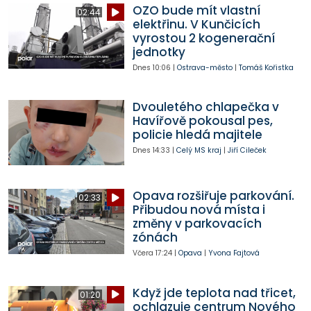
OZO bude mít vlastní
02:44
elektřinu. V Kunčicích
vyrostou 2 kogenerační
jednotky
Dnes
10:06
|
Ostrava-město
|
Tomáš Kořistka
Dvouletého chlapečka v
Havířově pokousal pes,
policie hledá majitele
Dnes
14:33
|
Celý MS kraj
|
Jiří Cileček
Opava rozšiřuje parkování.
02:33
Přibudou nová místa i
změny v parkovacích
zónách
Včera
17:24
|
Opava
|
Yvona Fajtová
Když jde teplota nad třicet,
01:20
ochlazuje centrum Nového