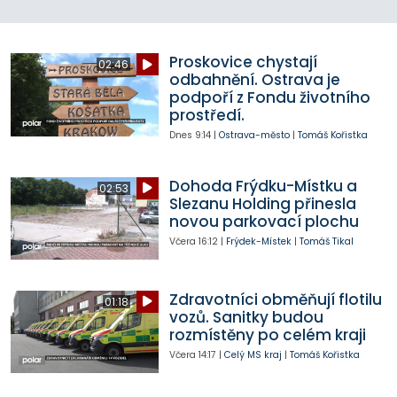
Proskovice chystají
02:46
odbahnění. Ostrava je
podpoří z Fondu životního
prostředí.
Dnes
9:14
|
Ostrava-město
|
Tomáš Kořistka
Dohoda Frýdku-Místku a
02:53
Slezanu Holding přinesla
novou parkovací plochu
Včera
16:12
|
Frýdek-Místek
|
Tomáš Tikal
Zdravotníci obměňují flotilu
01:18
vozů. Sanitky budou
rozmístěny po celém kraji
Včera
14:17
|
Celý MS kraj
|
Tomáš Kořistka