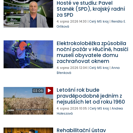
Hosté ve studiu: Pavel
Staněk (SPD), krajský radní
za SPD
4. srpna 2026
14:30
|
Celý MS kraj
|
Renáta E.
Orlíková
Elektrokoloběžka způsobila
noční požár v Hlučíně, hasiči
museli obyvatele domu
zachraňovat oknem
4. srpna 2026
12:04
|
Celý MS kraj
|
Anna
Břenková
Letošní rok bude
03:06
pravděpodobně jedním z
nejsušších let od roku 1960
4. srpna 2026
10:05
|
Celý MS kraj
|
Andrea
Holeszová
Rehabilitační ústav