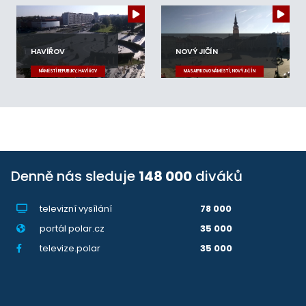
HAVÍŘOV
NOVÝ JIČÍN
NÁMĚSTÍ REPUBLIKY, HAVÍŘOV
MASARYKOVO NÁMĚSTÍ, NOVÝ JIČÍN
Denně nás sleduje
148 000
diváků
televizní vysílání
78 000
portál polar.cz
35 000
televize.polar
35 000