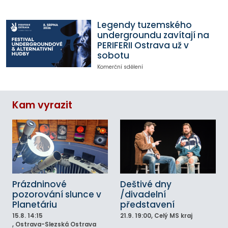
Legendy tuzemského
undergroundu zavítají na
PERIFERII Ostrava už v
sobotu
Komerční sdělení
Kam vyrazit
Prázdninové
Deštivé dny
pozorování slunce v
/divadelní
Planetáriu
představení
15.8.
14:15
21.9.
19:00
, Celý MS kraj
, Ostrava-Slezská Ostrava