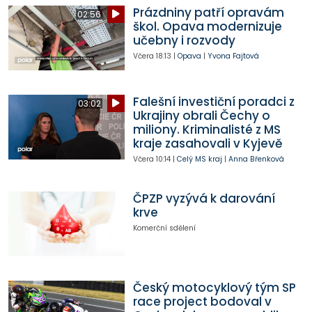
Prázdniny patří opravám
02:56
škol. Opava modernizuje
učebny i rozvody
Včera
18:13
|
Opava
|
Yvona Fajtová
Falešní investiční poradci z
03:02
Ukrajiny obrali Čechy o
miliony. Kriminalisté z MS
kraje zasahovali v Kyjevě
Včera
10:14
|
Celý MS kraj
|
Anna Břenková
ČPZP vyzývá k darování
krve
Komerční sdělení
Český motocyklový tým SP
race project bodoval v