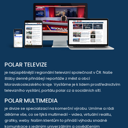
POLAR TELEVIZE
je nejúspěšnější regionální televizní společnost v ČR. Naše
štáby denně přinášejí reportáže z měst a obcí
Moravskoslezského kraje. Vysíláme je k lidem prostřednictvím
televizního vysílání, portálu polar.cz a sociálních sítí.
POLAR MULTIMEDIA
je divize se specializací na komerční výrobu. Umíme a rádi
děláme vše, co se týká multimedií - videa, virtuální realitu,
grafiky, weby. Našim klientům to přináší výhodu snadné
komunikace s jediným univerzálním a osvědčeným