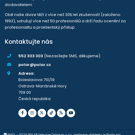
dodavatelem.
Obě naše divize těží z více než 30ti let zkušeností (založeno
1993), sdružují více než 50 profesionálů a drží řadu ocenění za
profesionalitu a proklientský přístup.
Kontaktujte nás
552 303 303
(Nezasílejte SMS, děkujeme)
polar@polar.cz
Adresa:
Boleslavova 710/19
Ostrava-Mariánské Hory
709 00
Česká republika
1993 - 2026 POLAR televize Ostrava, s.r.o., orgánem dohledu je Rada pro