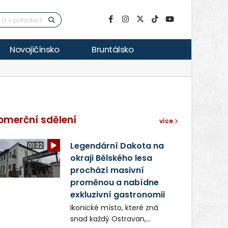
Novojičínsko
Bruntálsko
omerční sdělení
více
Legendární Dakota na
01:32
okraji Bělského lesa
prochází masivní
proměnou a nabídne
exkluzivní gastronomii
Ikonické místo, které zná
snad každý Ostravan,