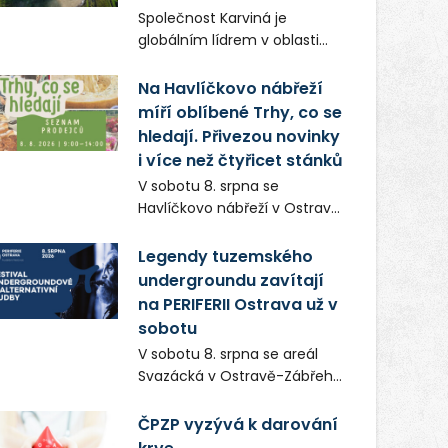
Frič a Tomáš Dianiška si
Společnost Karviná je
moravskoslezskou metropoli
globálním lídrem v oblasti
nevybrali náhodou – její
regálových produktů a
syrová atmosféra se stala
systémů, stabilním
Na Havlíčkovo nábřeží
přirozenou součástí příběhu
zaměstnavatelem na
míří oblíbené Trhy, co se
bývalého boxerského
Karvinsku a firmou s
šampiona Hoffa (Milan
hledají. Přivezou novinky
obrovským potenciálem.
Ondrík), jenž se po letech
i více než čtyřicet stánků
vrací do světa vrcholových
V sobotu 8. srpna se
zápasů, tentokrát v MMA.
Havlíčkovo nábřeží v Ostravě
opět promění v místo plné
vůní, chutí a poctivých
Legendy tuzemského
lokálních výrobků. Trhy, co se
undergroundu zavítají
hledají tentokrát nabídnou
na PERIFERII Ostrava už v
více než čtyřicet pečlivě
sobotu
vybraných stánků s kvalitní
V sobotu 8. srpna se areál
gastronomií, farmářskými
Svazácká v Ostravě-Zábřehu
produkty, designem i
promění v baštu
řemeslnou tvorbou.
undergroundové a
ČPZP vyzývá k darování
Návštěvníci se mohou těšit
alternativní hudby. Uskuteční