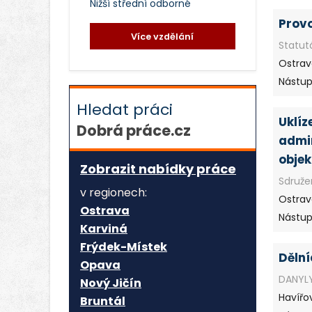
Nižší střední odborné
Provo
Více vzdělání
Statut
Ostrav
Nástup:
Hledat práci
Uklíz
Dobrá práce.cz
admin
objek
Zobrazit nabídky práce
Sdružen
v regionech:
Ostrav
Ostrava
Nástup:
Karviná
Frýdek-Místek
Dělní
Opava
DANYLY
Nový Jičín
Havířo
Bruntál