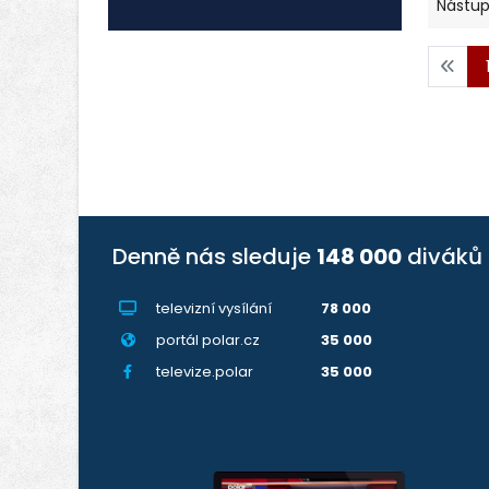
Nástup:
Denně nás sleduje
148 000
diváků
televizní vysílání
78 000
portál polar.cz
35 000
televize.polar
35 000