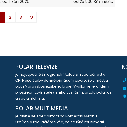
 od 1. září 2026
od 25 500 Kč/měsíc
1
2
3
POLAR TELEVIZE
K
je nejúspěšnější regionální televizní společnost v
ČR. Naše štáby denně přinášejí reportáže z měst a
obcí Moravskoslezského kraje. Vysíláme je k lidem
prostřednictvím televizního vysílání, portálu polar.cz
a sociálních sítí.
POLAR MULTIMEDIA
je divize se specializací na komerční výrobu.
Umíme a rádi děláme vše, co se týká multimedií -