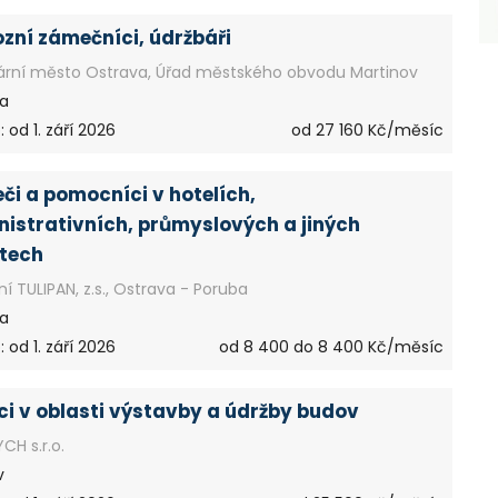
zní zámečníci, údržbáři
ární město Ostrava, Úřad městského obvodu Martinov
a
 od 1. září 2026
od 27 160 Kč/měsíc
eči a pomocníci v hotelích,
istrativních, průmyslových a jiných
tech
í TULIPAN, z.s., Ostrava - Poruba
a
 od 1. září 2026
od 8 400 do 8 400 Kč/měsíc
ci v oblasti výstavby a údržby budov
CH s.r.o.
v