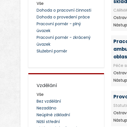
sklad
Vše
CARMAN
Dohoda o pracovní činnosti
Dohoda o provedení práce
Ostrav
Pracovní poměr - plný
Nástup:
úvazek
Pracovní poměr - zkrácený
Praco
úvazek
ambul
Služební poměr
oblas
Péče s
Ostrav
Nástup
Vzdělání
Vše
Provo
Bez vzdělání
Statut
Nezadáno
Ostrav
Neúplné základní
Nástup:
Nižší střední