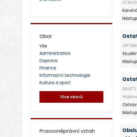
STAVOR
Karvin
Nástup:
Obor
Ostat
OPTIMIA
Vše
Administrativa
Studé
Doprava
Nástup
Finance
Informační technologie
Ostat
Kultura a sport
SAVETI 
Hrabo
Více oborů
Ostrav
Nástup:
Obslu
Pracovněprávní vztah