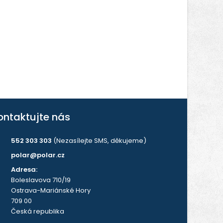
ontaktujte nás
552 303 303
(Nezasílejte SMS, děkujeme)
polar@polar.cz
Adresa:
Boleslavova 710/19
Ostrava-Mariánské Hory
709 00
Česká republika