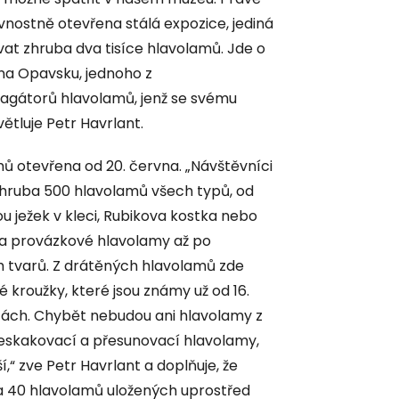
avnostně otevřena stálá expozice, jediná
at zhruba dva tisíce hlavolamů. Jde o
na Opavsku, jednoho z
agátorů hlavolamů, jenž se svému
větluje Petr Havrlant.
ů otevřena od 20. června. „Návštěvníci
í zhruba 500 hlavolamů všech typů, od
ou ježek v kleci, Rubikova kostka nebo
a provázkové hlavolamy až po
 tvarů. Z drátěných hlavolamů zde
é kroužky, které jsou známy už od 16.
ntách. Chybět nebudou ani hlavolamy z
přeskakovací a přesunovací hlavolamy,
“ zve Petr Havrlant a doplňuje, že
ba 40 hlavolamů uložených uprostřed