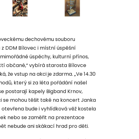
bíloveckému dechovému souboru
z DDM Bílovec i místní úspěšní
a mimořádné úspěchy, kulturní přínos,
tí občané,“ vybírá starosta Bílovce
, že vstup na akci je zdarma. „Ve 14.30
dů, který si za léta pořádání našel
e postarají kapely Bigband Krnov,
i se mohou těšit také na koncert Janka
 otevřena bude i vyhlídková věž kostela
mek nebo se zaměřit na prezentace
bět nebude ani skákací hrad pro děti.