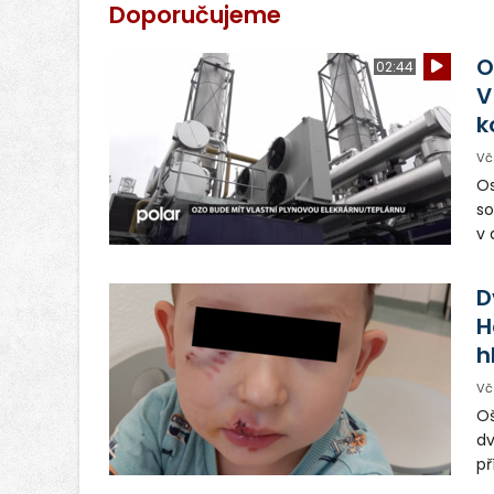
Doporučujeme
O
02:44
V
k
Vč
Os
so
v 
ná
Ve
D
H
h
Vč
Oš
dv
př
vo