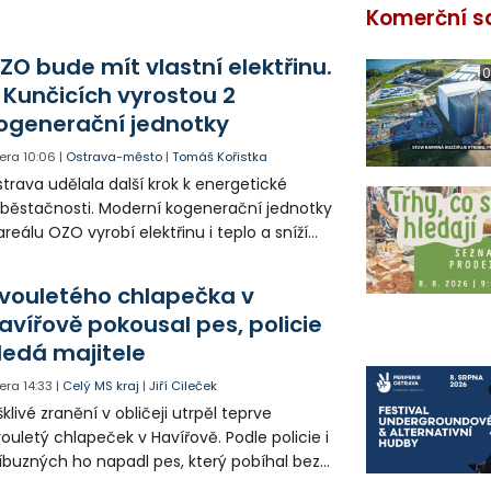
Komerční s
ZO bude mít vlastní elektřinu.
0
 Kunčicích vyrostou 2
ogenerační jednotky
era
10:06
|
Ostrava-město
|
Tomáš Kořistka
trava udělala další krok k energetické
běstačnosti. Moderní kogenerační jednotky
areálu OZO vyrobí elektřinu i teplo a sníží
klady i emise. Malou elektrárnu postaví
olia přímo v Kunčicích.
vouletého chlapečka v
avířově pokousal pes, policie
ledá majitele
era
14:33
|
Celý MS kraj
|
Jiří Cileček
klivé zranění v obličeji utrpěl teprve
ouletý chlapeček v Havířově. Podle policie i
íbuzných ho napadl pes, který pobíhal bez
dítka a náhubku. Majitel psa údajně z místa