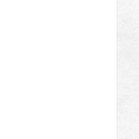
světa vrcholových zápasů, tentokrát
v MMA.