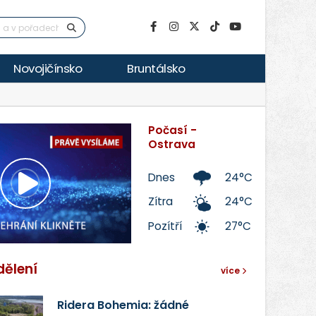
Novojičínsko
Bruntálsko
Počasí -
Ostrava
Dnes
24°C
Přehrát
Zítra
24°C
Pozítří
27°C
video
dělení
více
Ridera Bohemia: žádné