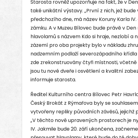
Starosta rovněž upozorňuje na fakt, že v De
také unikátní výstavy. „První z nich, jež bud
předchozího dne, má název Koruny Karla IV.
zámku. A v Muzeu Bílovec bude právě v Den
hlavolamů s názvem Kdo si hraje, nezlobí a 
zázemí pro oba projekty bylo v nákladu zhru
nadzemním podlaží severozápadního křídla z
zde zrekonstruovány čtyři místnosti, včetně
jsou tu nové dveře i osvětlení a kvalitní z
informuje starosta.
Ředitel Kulturního centra Bílovec Petr Havrl
Český Brokát z Rýmařova byly se souhlasem
vytvořeny repliky původních závěsů, jejichž
„V těchto nově upravených prostorech je ny
IV. Jakmile bude 20. září ukončena, začnem
přesouvat hlavolamy, které bude do té dob