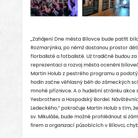
„Zahájení Dne města Bílovce bude patřit 
Rozmarýnka, po němž dostanou prostor děti 
florbalisté a fotbalisté. Už tradičně budou z
reprezentaci a rozvoj města oceněni bíloveč
Martin Holub z pestrého programu a podotýká
hodin začne věhlasný běh do zámeckých scho
mnohé příznivce. A o hudební stránku akce s
Yesbrothers a Hospodský Bordel. Návštěvníc
Ledeckého,“ pokračuje Martin Holub s tím, že
sv. Mikuláše, bude možné prohlédnout si zá
firem a organizací působících v Bílovci, chy