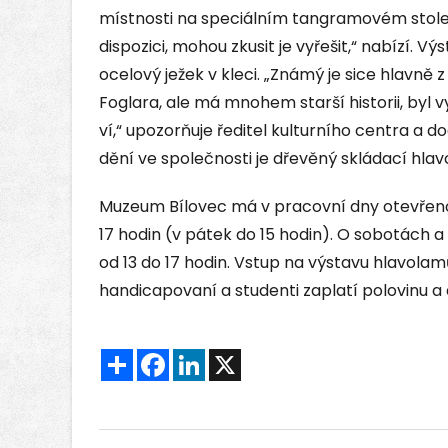
místnosti na speciálním tangramovém stol
dispozici, mohou zkusit je vyřešit,“ nabízí. V
ocelový ježek v kleci. „Známý je sice hlavně
Foglara, ale má mnohem starší historii, byl v
ví,“ upozorňuje ředitel kulturního centra a do
dění ve společnosti je dřevěný skládací hla
Muzeum Bílovec má v pracovní dny otevřeno o
17 hodin (v pátek do 15 hodin). O sobotách a 
od 13 do 17 hodin. Vstup na výstavu hlavolamů 
handicapovaní a studenti zaplatí polovinu a d
Sdílet
Facebook
LinkedIn
X