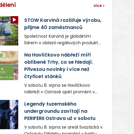
dělení
více
STOW Karviná rozšiřuje výrobu,
5:00
přijme 40 zaměstnanců
Společnost Karviná je globálním
lídrem v oblasti regálových produktů
a systémů, stabilním
Na Havlíčkovo nábřeží míří
zaměstnavatelem na Karvinsku a
oblíbené Trhy, co se hledají.
firmou s obrovským potenciálem.
Přivezou novinky i více než
čtyřicet stánků
V sobotu 8. srpna se Havlíčkovo
nábřeží v Ostravě opět promění v
místo plné vůní, chutí a poctivých
Legendy tuzemského
lokálních výrobků. Trhy, co se hledají
undergroundu zavítají na
tentokrát nabídnou více než čtyřicet
PERIFERII Ostrava už v sobotu
pečlivě vybraných stánků s kvalitní
gastronomií, farmářskými produkty,
V sobotu 8. srpna se areál Svazácká v
designem i řemeslnou tvorbou.
Ostravě-Zábřehu promění v baštu