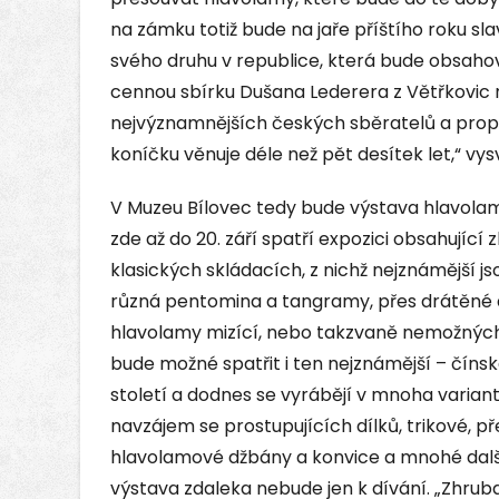
na zámku totiž bude na jaře příštího roku sl
svého druhu v republice, která bude obsahov
cennou sbírku Dušana Lederera z Větřkovic 
nejvýznamnějších českých sběratelů a prop
koníčku věnuje déle než pět desítek let,“ vys
V Muzeu Bílovec tedy bude výstava hlavolam
zde až do 20. září spatří expozici obsahujíc
klasických skládacích, z nichž nejznámější js
různá pentomina a tangramy, přes drátěné 
hlavolamy mizící, nebo takzvaně nemožných
bude možné spatřit i ten nejznámější – čínsk
století a dodnes se vyrábějí v mnoha varia
navzájem se prostupujících dílků, trikové, 
hlavolamové džbány a konvice a mnohé další,
výstava zdaleka nebude jen k dívání. „Zhru