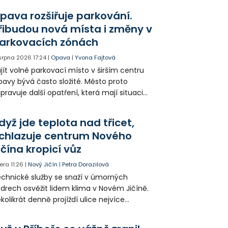
ešel. Případem už se zabývá policie, která
pava rozšiřuje parkování.
jitele psa hledá.
řibudou nová místa i změny v
arkovacích zónách
 srpna 2026
17:24
|
Opava
|
Yvona Fajtová
jít volné parkovací místo v širším centru
avy bývá často složité. Město proto
ipravuje další opatření, která mají situaci
epšit. Vznikají nová parkovací stání, mění se
ganizace dopravy a některé novinky čekají
dyž jde teplota nad třicet,
ké řidiče v parkovacích zónách.
chlazuje centrum Nového
ičína kropicí vůz
era
11:26
|
Nový Jičín
|
Petra Dorazilová
chnické služby se snaží v úmorných
drech osvěžit lidem klima v Novém Jičíně.
kolikrát denně projíždí ulice nejvíce
hřátého centra kropící vůz. Zvýšila se také
tenzita zálivky květinových záhonů.