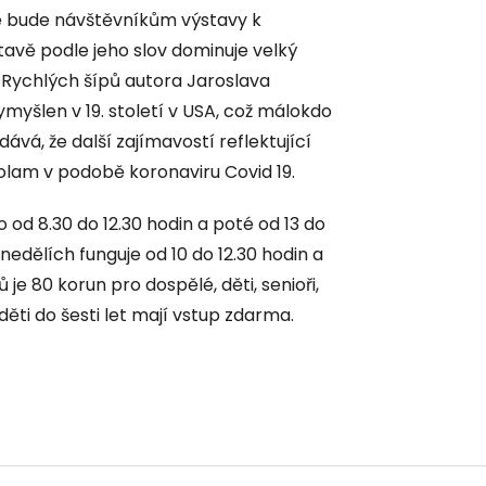
e bude návštěvníkům výstavy k
ýstavě podle jeho slov dominuje velký
 z Rychlých šípů autora Jaroslava
ymyšlen v 19. století v USA, což málokdo
dává, že další zajímavostí reflektující
volam v podobě koronaviru Covid 19.
d 8.30 do 12.30 hodin a poté od 13 do
nedělích funguje od 10 do 12.30 hodin a
je 80 korun pro dospělé, děti, senioři,
ěti do šesti let mají vstup zdarma.