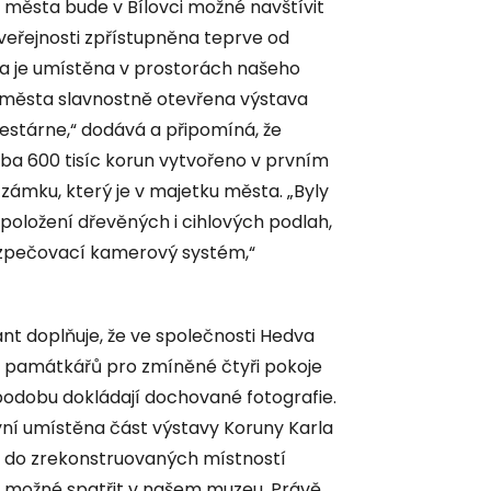
n města bude v Bílovci možné navštívit
e veřejnosti zpřístupněna teprve od
 a je umístěna v prostorách našeho
 města slavnostně otevřena výstava
nestárne,“ dodává a připomíná, že
ba 600 tisíc korun vytvořeno v prvním
ámku, který je v majetku města. „Byly
 položení dřevěných i cihlových podlah,
abezpečovací kamerový systém,“
ant doplňuje, že ve společnosti Hedva
 památkářů pro zmíněné čtyři pokoje
 podobu dokládají dochované fotografie.
ní umístěna část výstavy Koruny Karla
e do zrekonstruovaných místností
y možné spatřit v našem muzeu. Právě