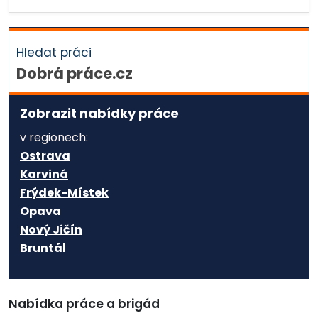
Hledat práci
Dobrá práce.cz
Zobrazit nabídky práce
v regionech:
Ostrava
Karviná
Frýdek-Místek
Opava
Nový Jičín
Bruntál
Nabídka práce a brigád