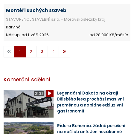
Montéři suchých staveb
STAVORENOL STAVEBNÍ s.r.o. - Moravskoslezský kraj
Karviná
Nástup: od 1. září 2026
od 28 000 Kč/měsíc
1
2
3
4
Komerční sdělení
Legendární Dakota na okraji
01:32
Bělského lesa prochází masivní
proměnou a nabídne exkluzivní
gastronomii
Ridera Bohemia: žádné porušení
na naší straně. Jen nezákonné