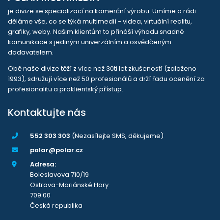
je divize se specializací na komerční výrobu. Umíme a rádi
děláme vše, co se týká multimedií - videa, virtuální realitu,
grafiky, weby. Našim klientům to přináší výhodu snadné
komunikace s jediným univerzálním a osvědčeným
dodavatelem.
Obě naše divize těží z více než 30ti let zkušeností (založeno
1993), sdružují více než 50 profesionálů a drží řadu ocenění za
profesionalitu a proklientský přístup.
Kontaktujte nás
552 303 303
(Nezasílejte SMS, děkujeme)
polar@polar.cz
Adresa:
Boleslavova 710/19
Ostrava-Mariánské Hory
709 00
Česká republika