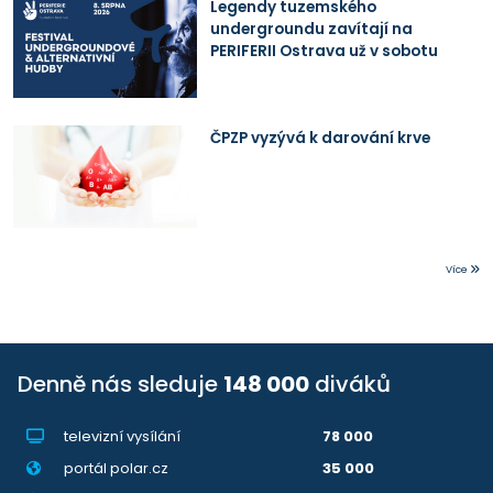
Legendy tuzemského
undergroundu zavítají na
PERIFERII Ostrava už v sobotu
ČPZP vyzývá k darování krve
Více
Denně nás sleduje
148 000
diváků
televizní vysílání
78 000
portál polar.cz
35 000