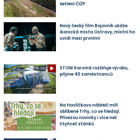
šetření ČIŽP
Nový český film Bojovník ukáže
ikonická místa Ostravy, místní ho
uvidí mezi prvními
STOW Karviná rozšiřuje výrobu,
05:00
přijme 40 zaměstnanců
Na Havlíčkovo nábřeží míří
oblíbené Trhy, co se hledají.
Přivezou novinky i více než
čtyřicet stánků