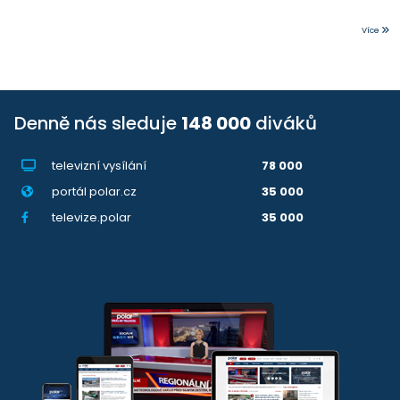
Více
Denně nás sleduje
148 000
diváků
televizní vysílání
78 000
portál polar.cz
35 000
televize.polar
35 000