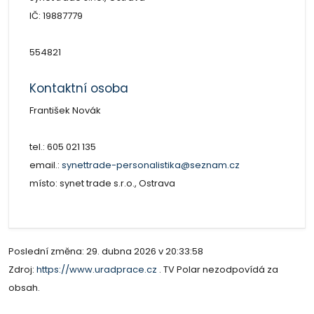
IČ: 19887779
554821
Kontaktní osoba
František Novák
tel.: 605 021 135
email.:
synettrade-personalistika@seznam.cz
místo: synet trade s.r.o., Ostrava
Poslední změna: 29. dubna 2026 v 20:33:58
Zdroj:
https://www.uradprace.cz
. TV Polar nezodpovídá za
obsah.