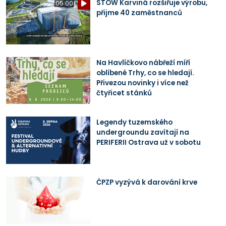
STOW Karviná rozšiřuje výrobu,
05:00
přijme 40 zaměstnanců
Na Havlíčkovo nábřeží míří
oblíbené Trhy, co se hledají.
Přivezou novinky i více než
čtyřicet stánků
Legendy tuzemského
undergroundu zavítají na
PERIFERII Ostrava už v sobotu
ČPZP vyzývá k darování krve