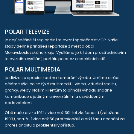
POLAR TELEVIZE
je nejúspěšnější regionální televizní společnost v ČR. Naše
štáby denně přinášejí reportáže z měst a obcí
Moravskoslezského kraje. Vysíláme je k lidem prostřednictvím
televizního vysílání, portálu polar.cz a sociálních sítí.
POLAR MULTIMEDIA
je divize se specializací na komerční výrobu. Umíme a rádi
děláme vše, co se týká multimedií - videa, virtuální realitu,
grafiky, weby. Našim klientům to přináší výhodu snadné
komunikace s jediným univerzálním a osvědčeným
dodavatelem.
Obě naše divize těží z více než 30ti let zkušeností (založeno
1993), sdružují více než 50 profesionálů a drží řadu ocenění za
profesionalitu a proklientský přístup.