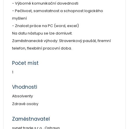
- Výborné komunikační dovednosti
- Pečlivost, samostatnost a schopnost logického
myšlení
- Znalost práce na PC (word, excel)
Na datu nástupu se lze domluvit.
Zaměstnanecké výhody: Stravenkový paušál, firemní
telefon, flexibilní pracovní doba.
Počet míst
1
Vhodnosti
Absolventy
Zdravé osoby
Zaměstnavatel
synet trade s.r.o., Ostrava