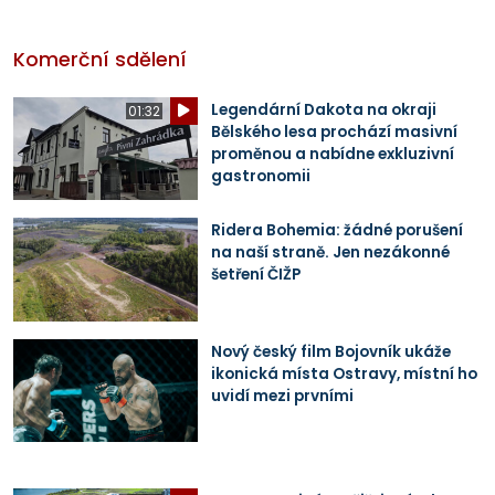
Komerční sdělení
Legendární Dakota na okraji
01:32
Bělského lesa prochází masivní
proměnou a nabídne exkluzivní
gastronomii
Ridera Bohemia: žádné porušení
na naší straně. Jen nezákonné
šetření ČIŽP
Nový český film Bojovník ukáže
ikonická místa Ostravy, místní ho
uvidí mezi prvními