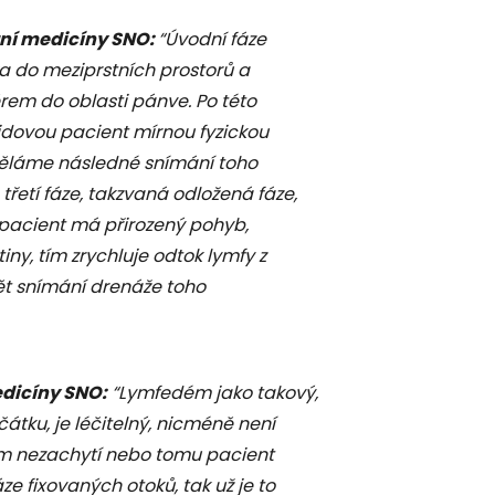
ní medicíny SNO:
“Úvodní fáze
a do meziprstních prostorů a
em do oblasti pánve. Po této
lidovou pacient mírnou fyzickou
 děláme následné snímání toho
 třetí fáze, takzvaná odložená fáze,
y pacient má přirozený pohyb,
y, tím zrychluje odtok lymfy z
ět snímání drenáže toho
edicíny SNO:
“Lymfedém jako takový,
átku, je léčitelný, nicméně není
šem nezachytí nebo tomu pacient
e fixovaných otoků, tak už je to