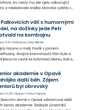
vířova. Do cesty mu ale vjelo odbočující
to a následovala srážka. Motorka vylétla ze
lnice, prorazila zábradlí a stroj skončil na
odníku. Motorkář utrpěl velmi vážná
 Palkovicích válí s humornými
anění a byl letecky přepraven do
idei, na dožínky jede Petr
emocnice.
otvald na kombajnu
era
9:16
|
Palkovice
|
Libor Běčák
jný Horyna a malý Pavlík s jointem
rihuany, dvojice kosmonautů Elon Kula a
il Baca na cestě ke kolonizaci Marsu, král a
šek a mnoho dalších postav už při
opagaci Palkovic ztvárnili starosta Radim
enior akademie v Opavě
ča a místostarosta David Kula.
ahájila další běh. Zájem
eniorů byl obrovský
era
10:28
|
Opava
|
Yvona Fajtová
Obecním domě v Opavě odstartoval další
h Senior akademie. Šedesát účastníků