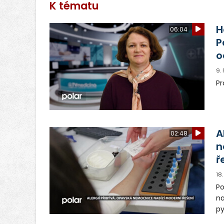
K tématu
H
06:04
P
o
9.
Pr
A
02:48
n
ř
18
Po
na
py
di