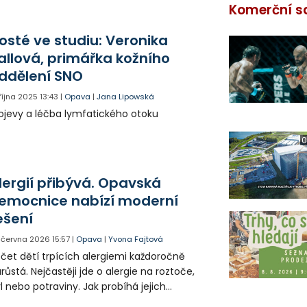
Komerční s
osté ve studiu: Veronika
allová, primářka kožního
ddělení SNO
 října 2025
13:43
|
Opava
|
Jana Lipowská
ojevy a léčba lymfatického otoku
0
lergií přibývá. Opavská
emocnice nabízí moderní
ešení
. června 2026
15:57
|
Opava
|
Yvona Fajtová
čet dětí trpících alergiemi každoročně
růstá. Nejčastěji jde o alergie na roztoče,
l nebo potraviny. Jak probíhá jejich
agnostika a jaké možnosti léčby dnes