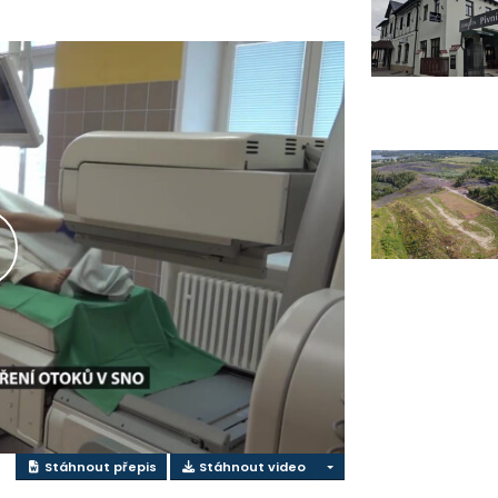
řehrát
ideo
Stáhnout přepis
Stáhnout video