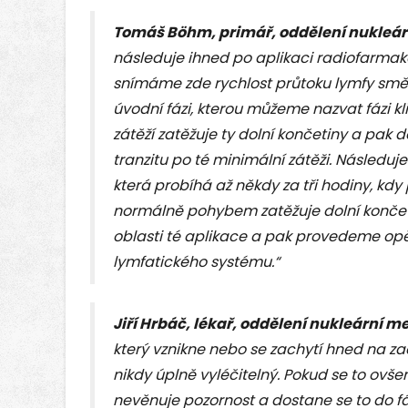
Tomáš Böhm, primář, oddělení nukleár
následuje ihned po aplikaci radiofarmak
snímáme zde rychlost průtoku lymfy směr
úvodní fázi, kterou můžeme nazvat fázi k
zátěží zatěžuje ty dolní končetiny a pak
tranzitu po té minimální zátěži. Následuje
která probíhá až někdy za tři hodiny, kd
normálně pohybem zatěžuje dolní končetin
oblasti té aplikace a pak provedeme op
lymfatického systému.“
Jiří Hrbáč, lékař, oddělení nukleární m
který vznikne nebo se zachytí hned na zač
nikdy úplně vyléčitelný. Pokud se to ov
nevěnuje pozornost a dostane se to do fáz