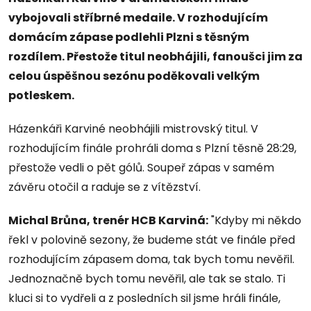
vybojovali stříbrné medaile. V rozhodujícím
domácím zápase podlehli Plzni s těsným
rozdílem. Přestože titul neobhájili, fanoušci jim za
celou úspěšnou sezónu poděkovali velkým
potleskem.
Házenkáři Karviné neobhájili mistrovský titul. V
rozhodujícím finále prohráli doma s Plzní těsně 28:29,
přestože vedli o pět gólů. Soupeř zápas v samém
závěru otočil a raduje se z vítězství.
Michal Brůna, trenér HCB Karviná
:
"Kdyby mi někdo
řekl v polovině sezony, že budeme stát ve finále před
rozhodujícím zápasem doma, tak bych tomu nevěřil.
Jednoznačně bych tomu nevěřil, ale tak se stalo. Ti
kluci si to vydřeli a z posledních sil jsme hráli finále,