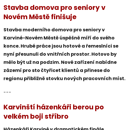
Stavba domova pro seniory v
Novém Městě finišuje
Stavba moderního domova pro seniory v
Karviné-Novém Městě úspěšně míří do svého
konce. Hrubé práce jsou hotové a řemeslníci se
nyní přesunuli do vnitřních prostor. Hotovo by
mělo být už na podzim. Nové zařízení nabídne
zázemí pro sto čtyřicet klientů a přinese do
regionu přibližně stovku nových pracovních míst.
---
Karvinští házenkáři berou po
velkém boji stříbro
Házenkáři Karviné v dramatickém finále