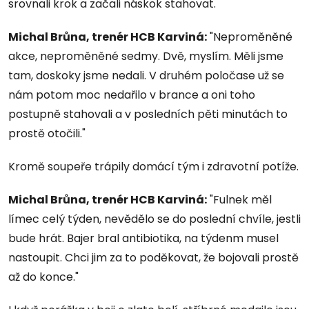
srovnali krok a začali náskok stahovat.
Michal Brůna, trenér HCB Karviná
:
"Neproměněné
akce, neproměněné sedmy. Dvě, myslím. Měli jsme
tam, doskoky jsme nedali. V druhém poločase už se
nám potom moc nedařilo v brance a oni toho
postupně stahovali a v posledních pěti minutách to
prostě otočili."
Kromě soupeře trápily domácí tým i zdravotní potíže.
Michal Brůna, trenér HCB Karviná
:
"Fulnek měl
límec celý týden, nevědělo se do poslední chvíle, jestli
bude hrát. Bajer bral antibiotika, na týdenm musel
nastoupit. Chci jim za to poděkovat, že bojovali prostě
až do konce."