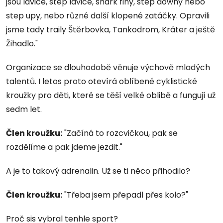
jsou lavice, step lavice, shark finy, step downy nebo
step upy, nebo různé další klopené zatáčky. Opravili
jsme tady traily Štěrbovka, Tankodrom, Kráter a ještě
Žihadlo."
Organizace se dlouhodobě věnuje výchově mladých
talentů. I letos proto otevírá oblíbené cyklistické
kroužky pro děti, které se těší velké oblibě a fungují už
sedm let.
Člen kroužku:
"Začíná to rozcvičkou, pak se
rozdělíme a pak jdeme jezdit."
A je to takový adrenalin. Už se ti něco přihodilo?
Člen kroužku
:
"Třeba jsem přepadl přes kolo?"
Proč sis vybral tenhle sport?