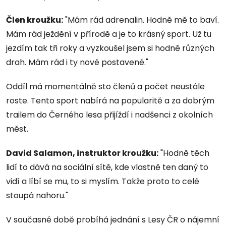
Člen kroužku
:
"Mám rád adrenalin. Hodně mě to baví.
Mám rád ježdění v přírodě a je to krásný sport. Už tu
jezdím tak tři roky a vyzkoušel jsem si hodně různých
drah. Mám rád i ty nové postavené."
Oddíl má momentálně sto členů a počet neustále
roste. Tento sport nabírá na popularitě a za dobrým
trailem do Černého lesa přijíždí i nadšenci z okolních
měst.
David Salamon, instruktor kroužku:
"Hodně těch
lidí to dává na sociální sítě, kde vlastně ten daný to
vidí a líbí se mu, to si myslím. Takže proto to celé
stoupá nahoru."
V současné době probíhá jednání s Lesy ČR o nájemní