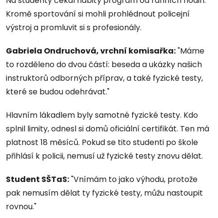
Na studenty čekal nabitý program od ranních hodin.
Kromě sportování si mohli prohlédnout policejní
výstroj a promluvit si s profesionály.
Gabriela Ondruchová, vrchní komisařka:
"Máme
to rozděleno do dvou částí: beseda a ukázky našich
instruktorů odborných příprav, a také fyzické testy,
které se budou odehrávat."
Hlavním lákadlem byly samotné fyzické testy. Kdo
splnil limity, odnesl si domů oficiální certifikát. Ten má
platnost 18 měsíců. Pokud se tito studenti po škole
přihlásí k policii, nemusí už fyzické testy znovu dělat.
Student SŠTaS:
"Vnímám to jako výhodu, protože
pak nemusím dělat ty fyzické testy, můžu nastoupit
rovnou."