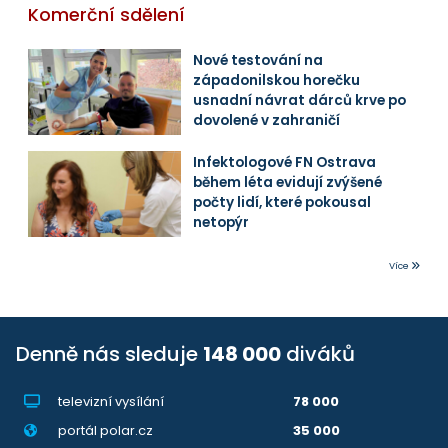
Komerční sdělení
Nové testování na
západonilskou horečku
usnadní návrat dárců krve po
dovolené v zahraničí
Infektologové FN Ostrava
během léta evidují zvýšené
počty lidí, které pokousal
netopýr
Více
Denně nás sleduje
148 000
diváků
televizní vysílání
78 000
portál polar.cz
35 000