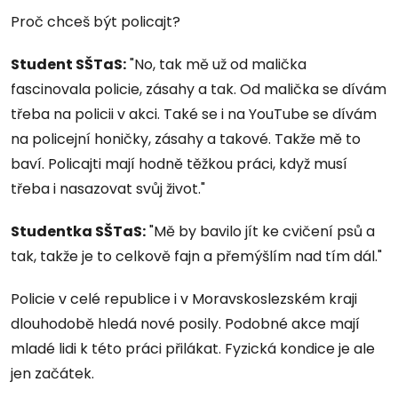
Proč chceš být policajt?
Student SŠTaS
:
"No, tak mě už od malička
fascinovala policie, zásahy a tak. Od malička se dívám
třeba na policii v akci. Také se i na YouTube se dívám
na policejní honičky, zásahy a takové. Takže mě to
baví. Policajti mají hodně těžkou práci, když musí
třeba i nasazovat svůj život."
Studentka SŠTaS
:
"Mě by bavilo jít ke cvičení psů a
tak, takže je to celkově fajn a přemýšlím nad tím dál."
Policie v celé republice i v Moravskoslezském kraji
dlouhodobě hledá nové posily. Podobné akce mají
mladé lidi k této práci přilákat. Fyzická kondice je ale
jen začátek.