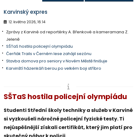
Karvinský expres
12. května 2026, 16:14
Zprávy z Karviné od reportérky A. Břenkové a kameramana Z.
Jeleně
SŠTaS hostila policejní olympiádu
Čerňák Trails v Černém lese zahájil sezónu
Stavba domova pro seniory v Novém Městě finišuje
Karvinští házenkáři berou po velkém boji stříbro
SŠTaS hostila policejní olympiádu
Studenti Střední školy techniky a služeb v Karviné
si vyzkoušeli náročné policejní fyzické testy. Ti
nejúspěšnější získali certifikát, který jim platí pro
skutečný nábor k policii.