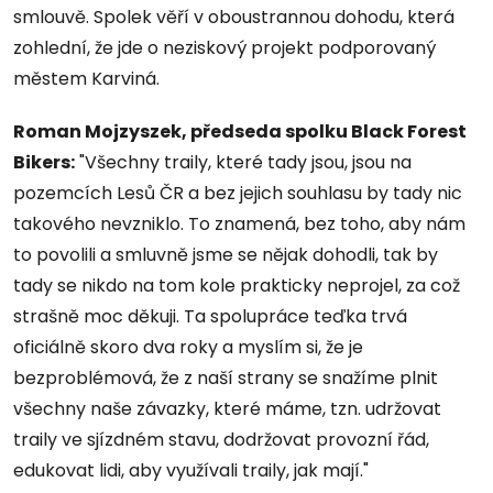
smlouvě. Spolek věří v oboustrannou dohodu, která
zohlední, že jde o neziskový projekt podporovaný
městem Karviná.
Roman Mojzyszek, předseda spolku Black Forest
Bikers:
"Všechny traily, které tady jsou, jsou na
pozemcích Lesů ČR a bez jejich souhlasu by tady nic
takového nevzniklo. To znamená, bez toho, aby nám
to povolili a smluvně jsme se nějak dohodli, tak by
tady se nikdo na tom kole prakticky neprojel, za což
strašně moc děkuji. Ta spolupráce teďka trvá
oficiálně skoro dva roky a myslím si, že je
bezproblémová, že z naší strany se snažíme plnit
všechny naše závazky, které máme, tzn. udržovat
traily ve sjízdném stavu, dodržovat provozní řád,
edukovat lidi, aby využívali traily, jak mají."