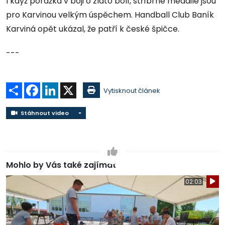
I když porážka v boji o zlato bolí, stříbrné medaile jsou
pro Karvinou velkým úspěchem. Handball Club Baník
Karviná opět ukázal, že patří k české špičce.
---
Sdílet
Facebook
LinkedIn
X
Vytisknout článek
Stáhnout video
Stáhnout video
Mohlo by Vás také zajímat
02:03