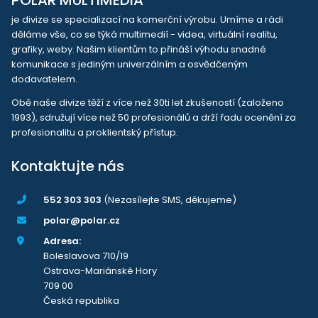
je divize se specializací na komerční výrobu. Umíme a rádi
děláme vše, co se týká multimedií - videa, virtuální realitu,
grafiky, weby. Našim klientům to přináší výhodu snadné
komunikace s jediným univerzálním a osvědčeným
dodavatelem.
Obě naše divize těží z více než 30ti let zkušeností (založeno
1993), sdružují více než 50 profesionálů a drží řadu ocenění za
profesionalitu a proklientský přístup.
Kontaktujte nás
552 303 303
(Nezasílejte SMS, děkujeme)
polar@polar.cz
Adresa:
Boleslavova 710/19
Ostrava-Mariánské Hory
709 00
Česká republika