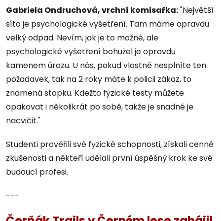
Gabriela Ondruchová, vrchní komisařka
:
"Největší
síto je psychologické vyšetření. Tam máme opravdu
velký odpad. Nevím, jak je to možné, ale
psychologické vyšetření bohužel je opravdu
kamenem úrazu. U nás, pokud vlastně nesplníte ten
požadavek, tak na 2 roky máte k policii zákaz, to
znamená stopku. Kdežto fyzické testy můžete
opakovat i několikrát po sobě, takže je snadné je
nacvičit."
Studenti prověřili své fyzické schopnosti, získali cenné
zkušenosti a někteří udělali první úspěšný krok ke své
budoucí profesi.
---
Čerňák Trails v Černém lese zahájil