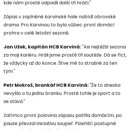
kde nám prostě odpadli další tři hráči."
Zápas v zaplněné karvinské hale nabídl obrovské
drama. Pro Karvinou to byla vůbec první domácí
prohra v celé letošní sezoně.
Jan Užek, kapitán HCB Karviná
:
"Asi nejtěžší sezona
za moji kariéru. Hráli jsme prostě tři soutěže. Dá se říct,
že vždycky až do konce. Štve mě to strašně za ten
tým."
Petr Mokroš, brankář HCB Karviná:
"Že to dneska
nevyšlo o tu jednu branku. Prostě tohle je sport a to
se stává."
Zatímco první polovina zápasu patřila domácím, po
pauze převzal iniciativu soupeř. Plzeňští postupně