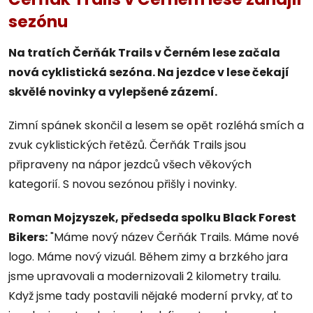
sezónu
Na tratích Čerňák Trails v Černém lese začala
nová cyklistická sezóna. Na jezdce v lese čekají
skvělé novinky a vylepšené zázemí.
Zimní spánek skončil a lesem se opět rozléhá smích a
zvuk cyklistických řetězů. Čerňák Trails jsou
připraveny na nápor jezdců všech věkových
kategorií. S novou sezónou přišly i novinky.
Roman Mojzyszek, předseda spolku Black Forest
Bikers:
"Máme nový název Čerňák Trails. Máme nové
logo. Máme nový vizuál. Během zimy a brzkého jara
jsme upravovali a modernizovali 2 kilometry trailu.
Když jsme tady postavili nějaké moderní prvky, ať to