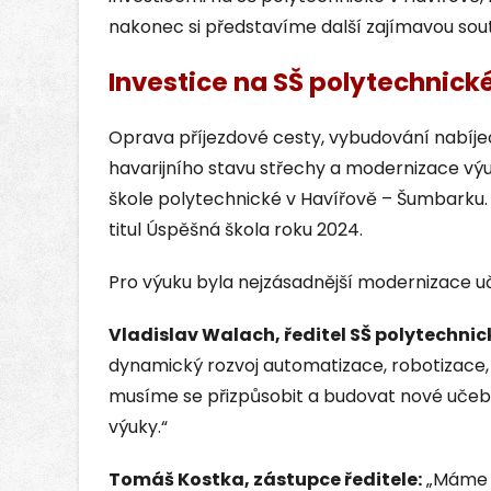
nakonec si představíme další zajímavou sou
Investice na SŠ polytechnick
Oprava příjezdové cesty, vybudování nabíje
havarijního stavu střechy a modernizace výuk
škole polytechnické v Havířově – Šumbarku. 
titul Úspěšná škola roku 2024.
Pro výuku byla nejzásadnější modernizace u
Vladislav Walach, ředitel SŠ polytechnic
dynamický rozvoj automatizace, robotizace, d
musíme se přizpůsobit a budovat nové učebn
výuky.“
Tomáš Kostka, zástupce ředitele:
„Máme t