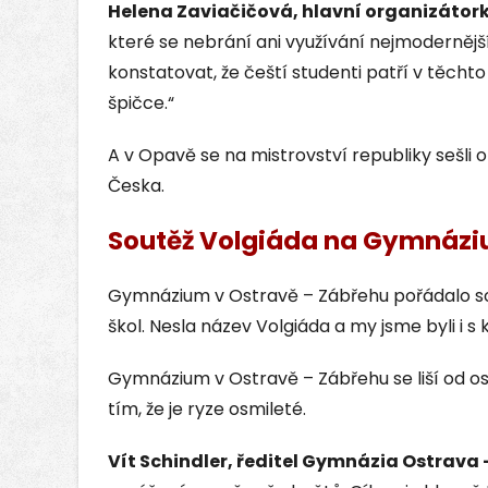
Helena Zaviačičová, hlavní organizátor
které se nebrání ani využívání nejmodernějš
konstatovat, že čeští studenti patří v těcht
špičce.“
A v Opavě se na mistrovství republiky sešli o
Česka.
Soutěž Volgiáda na Gymnáziu
Gymnázium v Ostravě – Zábřehu pořádalo so
škol. Nesla název Volgiáda a my jsme byli i s
Gymnázium v Ostravě – Zábřehu se liší od os
tím, že je ryze osmileté.
Vít Schindler, ředitel Gymnázia Ostrava 