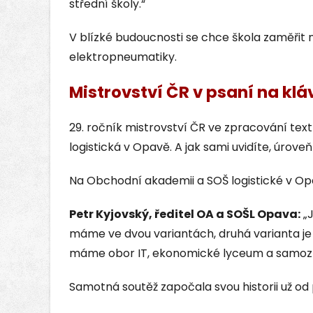
střední školy.“
V blízké budoucnosti se chce škola zaměřit
elektropneumatiky.
Mistrovství ČR v psaní na klá
29. ročník mistrovství ČR ve zpracování te
logistická v Opavě. A jak sami uvidíte, úrov
Na Obchodní akademii a SOŠ logistické v Op
Petr Kyjovský, ředitel OA a SOŠL Opava:
„J
máme ve dvou variantách, druhá varianta je 
máme obor IT, ekonomické lyceum a samozře
Samotná soutěž započala svou historii už od