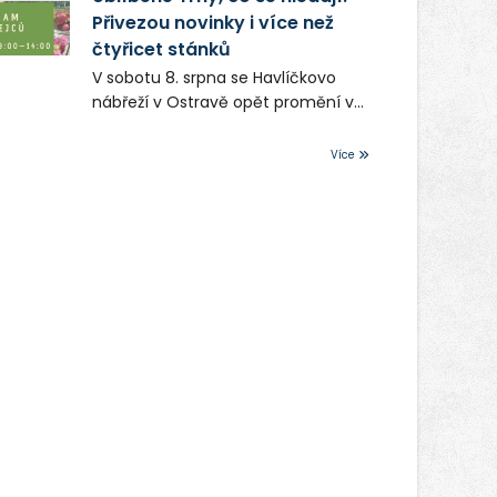
Přivezou novinky i více než
čtyřicet stánků
V sobotu 8. srpna se Havlíčkovo
nábřeží v Ostravě opět promění v
místo plné vůní, chutí a poctivých
lokálních výrobků. Trhy, co se
Více
hledají tentokrát nabídnou více
než čtyřicet pečlivě vybraných
stánků s kvalitní gastronomií,
farmářskými produkty, designem i
řemeslnou tvorbou. Návštěvníci se
mohou těšit nejen na oblíbené
stálice, ale také na řadu novinek,
které v Ostravě běžně nepotkají.