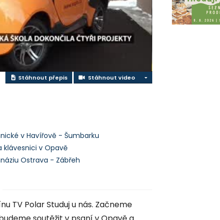
ideo
Stáhnout video
Stáhnout přepis
Stáhnout video
hnické v Havířově - Šumbarku
a klávesnici v Opavě
náziu Ostrava - Zábřeh
nu TV Polar Studuj u nás. Začneme
 budeme soutěžit v psaní v Opavě a