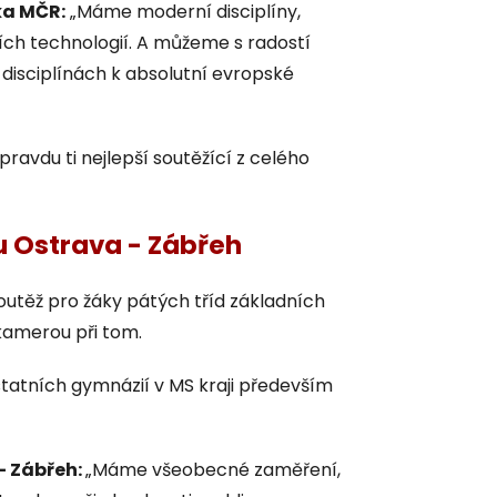
ka MČR:
„Máme moderní disciplíny,
ích technologií. A můžeme s radostí
o disciplínách k absolutní evropské
pravdu ti nejlepší soutěžící z celého
 Ostrava - Zábřeh
utěž pro žáky pátých tříd základních
 kamerou při tom.
tatních gymnázií v MS kraji především
– Zábřeh:
„Máme všeobecné zaměření,