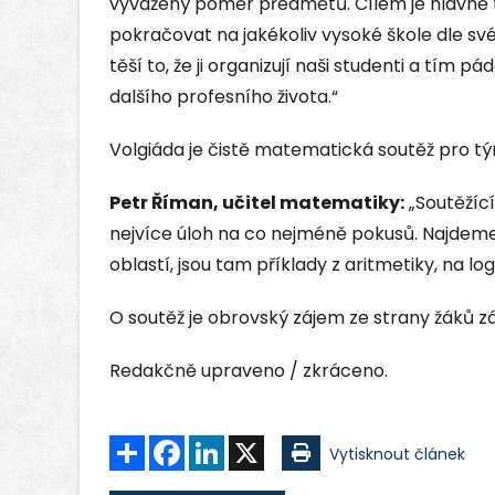
vyvážený poměr předmětů. Cílem je hlavně t
pokračovat na jakékoliv vysoké škole dle sv
těší to, že ji organizují naši studenti a tím 
dalšího profesního života.“
Volgiáda je čistě matematická soutěž pro tý
Petr Říman, učitel matematiky:
„Soutěžící
nejvíce úloh na co nejméně pokusů. Najdem
oblastí, jsou tam příklady z aritmetiky, na log
O soutěž je obrovský zájem ze strany žáků zá
Redakčně upraveno / zkráceno.
Sdílet
Facebook
LinkedIn
X
Vytisknout článek