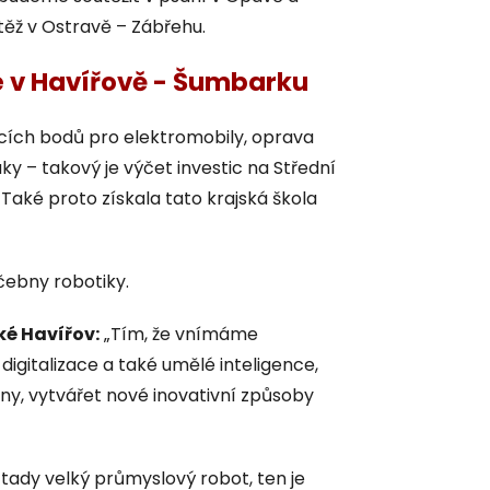
těž v Ostravě – Zábřehu.
é v Havířově - Šumbarku
cích bodů pro elektromobily, oprava
y – takový je výčet investic na Střední
Také proto získala tato krajská škola
čebny robotiky.
ké Havířov:
„Tím, že vnímáme
igitalizace a také umělé inteligence,
y, vytvářet nové inovativní způsoby
ady velký průmyslový robot, ten je