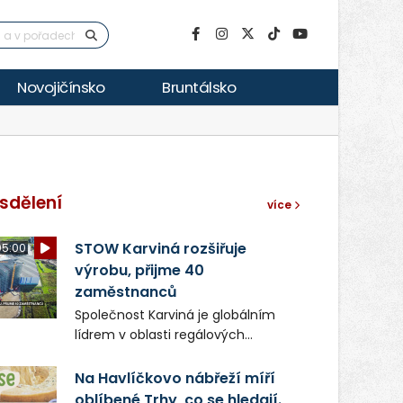
Novojičínsko
Bruntálsko
sdělení
více
STOW Karviná rozšiřuje
05:00
výrobu, přijme 40
zaměstnanců
Společnost Karviná je globálním
lídrem v oblasti regálových
produktů a systémů, stabilním
zaměstnavatelem na Karvinsku a
Na Havlíčkovo nábřeží míří
firmou s obrovským potenciálem.
oblíbené Trhy, co se hledají.