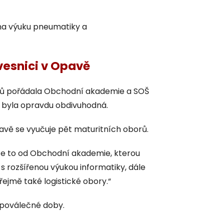
 na výuku pneumatiky a
vesnici v Opavě
xtů pořádala Obchodní akademie a SOŠ
eň byla opravdu obdivuhodná.
avě se vyučuje pět maturitních oborů.
e to od Obchodní akademie, kterou
s rozšířenou výukou informatiky, dále
jmě také logistické obory.“
 poválečné doby.