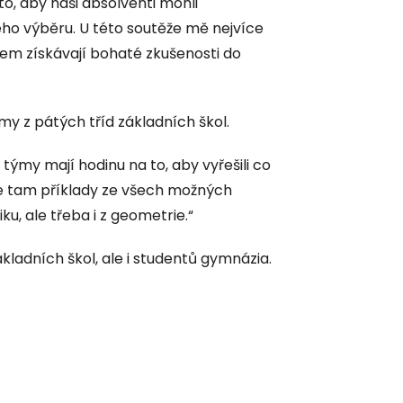
o, aby naši absolventi mohli
ého výběru. U této soutěže mě nejvíce
pádem získávají bohaté zkušenosti do
my z pátých tříd základních škol.
 týmy mají hodinu na to, aby vyřešili co
e tam příklady ze všech možných
iku, ale třeba i z geometrie.“
kladních škol, ale i studentů gymnázia.