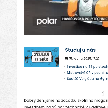
v
Studuj u nás
15. ledna 2025, 17:27
Investice na SŠ polytec
Mistrovství ČR v psaní n
Soutěž Volgiáda na Gym
Dobrý den, jsme na začátku školního magazí
investicemi na SŠ polytechnické v Havířově,