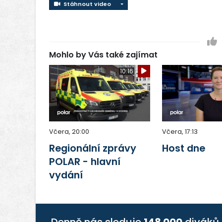
Stáhnout video
Stáhnout video
Mohlo by Vás také zajímat
10:16
Včera, 20:00
Včera, 17:13
Regionální zprávy
Host dne
POLAR - hlavní
vydání