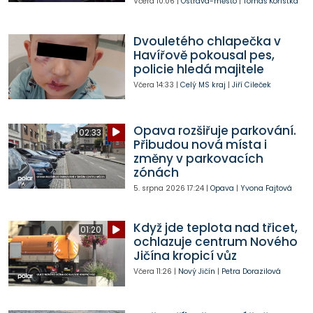
Včera
10:06
|
Ostrava-město
|
Tomáš Kořistka
Dvouletého chlapečka v
Havířově pokousal pes,
policie hledá majitele
Včera
14:33
|
Celý MS kraj
|
Jiří Cileček
Opava rozšiřuje parkování.
02:33
Přibudou nová místa i
změny v parkovacích
zónách
5. srpna 2026
17:24
|
Opava
|
Yvona Fajtová
Když jde teplota nad třicet,
01:20
ochlazuje centrum Nového
Jičína kropicí vůz
Včera
11:26
|
Nový Jičín
|
Petra Dorazilová