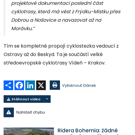
projektové dokumentaci poslední část
cyklotrasy, která má vést z Frýdku-Místku přes
Dobrou a Nošovice a navazovat až na
Morávku.“
Tím se kompletně propojí cyklostezka vedoucí z
Ostravy až do Beskyd. Ta je součástí velké
středoevropské cyklotrasy Vídeň – Krakov.
Sdílet
Facebook
LinkedIn
X
Vytisknout článek
Stáhnout video
Nahlásit chybu
Ridera Bohemia: žádné