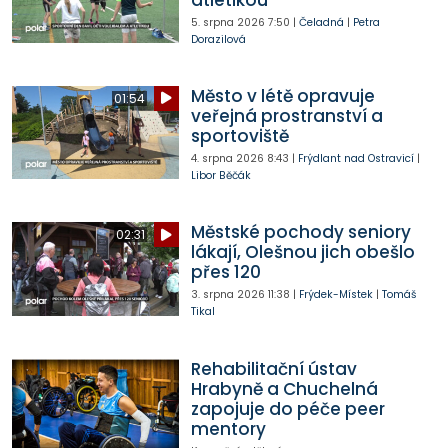
5. srpna 2026
7:50
|
Čeladná
|
Petra
Dorazilová
Město v létě opravuje
01:54
veřejná prostranství a
sportoviště
4. srpna 2026
8:43
|
Frýdlant nad Ostravicí
|
Libor Běčák
Městské pochody seniory
02:31
lákají, Olešnou jich obešlo
přes 120
3. srpna 2026
11:38
|
Frýdek-Místek
|
Tomáš
Tikal
Rehabilitační ústav
Hrabyně a Chuchelná
zapojuje do péče peer
mentory