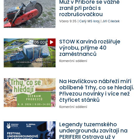
Muž v Příboře se vážně
zranil při práci s
rozbrušovačkou
Včera
9:35
|
Celý MS kraj
|
Jiří Cileček
STOW Karviná rozšiřuje
05:00
výrobu, přijme 40
zaměstnanců
Komerční sdělení
Na Havlíčkovo nábřeží míří
oblíbené Trhy, co se hledají.
Přivezou novinky i více než
čtyřicet stánků
Komerční sdělení
Legendy tuzemského
undergroundu zavítají na
PERIFERII Ostrava už v