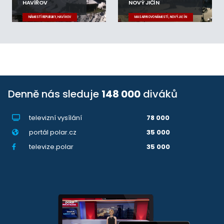
HAVÍŘOV
NOVÝ JIČÍN
NÁMĚSTÍ REPUBLIKY, HAVÍŘOV
MASARYKOVO NÁMĚSTÍ, NOVÝ JIČÍN
Denně nás sleduje
148 000
diváků
televizní vysílání
78 000
portál polar.cz
35 000
televize.polar
35 000