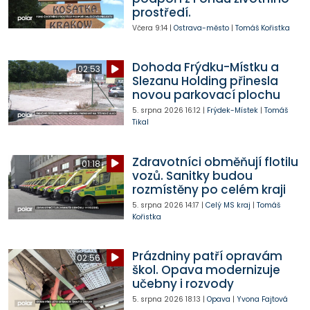
prostředí.
Včera
9:14
|
Ostrava-město
|
Tomáš Kořistka
Dohoda Frýdku-Místku a
02:53
Slezanu Holding přinesla
novou parkovací plochu
5. srpna 2026
16:12
|
Frýdek-Místek
|
Tomáš
Tikal
Zdravotníci obměňují flotilu
01:18
vozů. Sanitky budou
rozmístěny po celém kraji
5. srpna 2026
14:17
|
Celý MS kraj
|
Tomáš
Kořistka
Prázdniny patří opravám
02:56
škol. Opava modernizuje
učebny i rozvody
5. srpna 2026
18:13
|
Opava
|
Yvona Fajtová