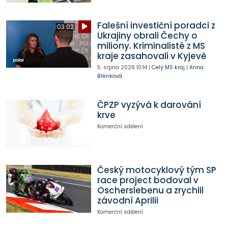
Falešní investiční poradci z
03:02
Ukrajiny obrali Čechy o
miliony. Kriminalisté z MS
kraje zasahovali v Kyjevě
5. srpna 2026
10:14
|
Celý MS kraj
|
Anna
Břenková
ČPZP vyzývá k darování
krve
Komerční sdělení
Český motocyklový tým SP
race project bodoval v
Oscherslebenu a zrychlil
závodní Aprilii
Komerční sdělení