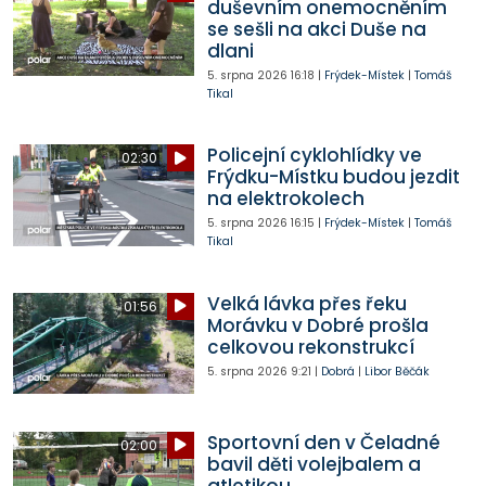
duševním onemocněním
se sešli na akci Duše na
dlani
5. srpna 2026
16:18
|
Frýdek-Místek
|
Tomáš
Tikal
Policejní cyklohlídky ve
02:30
Frýdku-Místku budou jezdit
na elektrokolech
5. srpna 2026
16:15
|
Frýdek-Místek
|
Tomáš
Tikal
Velká lávka přes řeku
01:56
Morávku v Dobré prošla
celkovou rekonstrukcí
5. srpna 2026
9:21
|
Dobrá
|
Libor Běčák
Sportovní den v Čeladné
02:00
bavil děti volejbalem a
atletikou