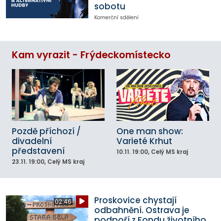
sobotu
Komerční sdělení
Kam vyrazit - Frýdeckomístecko
Pozdě příchozí /
One man show:
divadelní
Varieté Krhut
představení
10.11.
19:00
, Celý MS kraj
23.11.
19:00
, Celý MS kraj
Proskovice chystají
02:46
odbahnění. Ostrava je
podpoří z Fondu životního