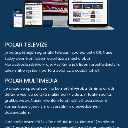
POLAR TELEVIZE
je nejúspěšnější regionální televizní společnost v ČR. Naše
štáby denně přinášejí reportáže z měst a obcí
Moravskoslezského kraje. Vysíláme je k lidem prostřednictvím
televizního vysílání, portálu polar.cz a sociálních sítí.
POLAR MULTIMEDIA
je divize se specializací na komerční výrobu. Umíme a rádi
děláme vše, co se týká multimedií - videa, virtuální realitu,
grafiky, weby. Našim klientům to přináší výhodu snadné
komunikace s jediným univerzálním a osvědčeným
dodavatelem.
Obě naše divize těží z více než 30ti let zkušeností (založeno
1993), sdružují více než 50 profesionálů a drží řadu ocenění za