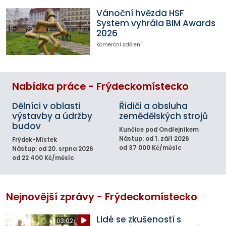
Vánoční hvězda HSF
System vyhrála BIM Awards
2026
Komerční sdělení
Nabídka práce - Frýdeckomístecko
Dělníci v oblasti
Řidiči a obsluha
výstavby a údržby
zemědělských strojů
budov
Kunčice pod Ondřejníkem
Nástup: od 1. září 2026
Frýdek-Místek
od 37 000 Kč/měsíc
Nástup: od 20. srpna 2026
od 22 400 Kč/měsíc
Nejnovější zprávy - Frýdeckomístecko
Lidé se zkušeností s
03:02