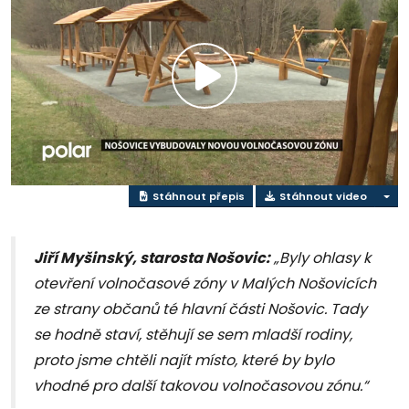
Přehrát
video
Stáhnout přepis
Stáhnout video
Jiří Myšinský, starosta Nošovic:
„Byly ohlasy k
otevření volnočasové zóny v Malých Nošovicích
ze strany občanů té hlavní části Nošovic. Tady
se hodně staví, stěhují se sem mladší rodiny,
proto jsme chtěli najít místo, které by bylo
vhodné pro další takovou volnočasovou zónu.“