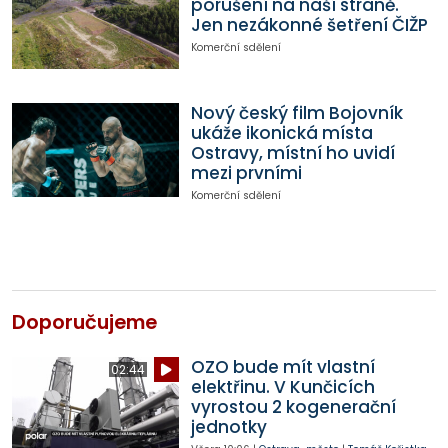
porušení na naší straně.
Jen nezákonné šetření ČIŽP
Komerční sdělení
Nový český film Bojovník
ukáže ikonická místa
Ostravy, místní ho uvidí
mezi prvními
Komerční sdělení
Doporučujeme
OZO bude mít vlastní
02:44
elektřinu. V Kunčicích
vyrostou 2 kogenerační
jednotky