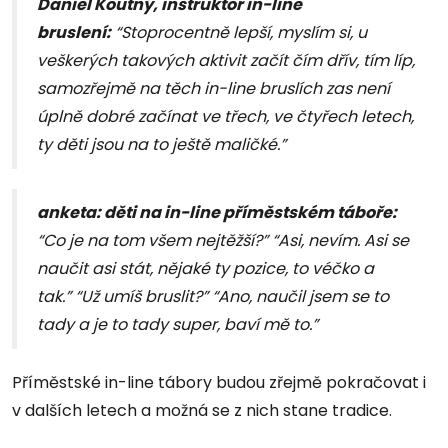
Daniel Koutný, instruktor in-line
bruslení:
“Stoprocentně lepší, myslím si, u
veškerých takových aktivit začít čím dřív, tím líp,
samozřejmě na těch in-line bruslích zas není
úplně dobré začínat ve třech, ve čtyřech letech,
ty děti jsou na to ještě maličké.”
anketa: děti na in-line příměstském táboře:
“Co je na tom všem nejtěžší?” “Asi, nevím. Asi se
naučit asi stát, nějaké ty pozice, to véčko a
tak.” “Už umíš bruslit?” “Ano, naučil jsem se to
tady a je to tady super, baví mě to.”
Příměstské in-line tábory budou zřejmě pokračovat i
v dalších letech a možná se z nich stane tradice.