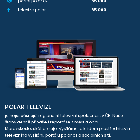
portál polar.cz
35 000
televize.polar
35 000
POLAR TELEVIZE
je nejúspěšnější regionální televizní společnost v ČR. Naše
štáby denně přinášejí reportáže z měst a obcí
Moravskoslezského kraje. Vysíláme je k lidem prostřednictvím
televizního vysílání, portálu polar.cz a sociálních sítí.