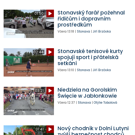
Stonavský farář požehnal
01:50
řidičům i dopravním
prostředkům
Včera
13:18
|
Stonava
|
Jiří Brzóska
Stonavské tenisové kurty
02:44
spojují sport i přátelská
setkání
Včera
13:10
|
Stonava
|
Jiří Brzóska
Niedziela na Gorolskim
03:21
Święcie w Jabłonkowie
Včera
12:37
|
Stonava
|
Otýlie Tobolová
Nový chodník v Dolní Lutyni
01:41
zvýší bezpečnost chodců