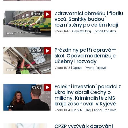
Zdravotníci obměňují flotilu
01:18
vozů. Sanitky budou
rozmístěny po celém kraji
Včera
14:17
|
Celý MS kraj
|
Tomáš Kořistka
Prázdniny patří opravám
02:56
škol. Opava modernizuje
učebny i rozvody
Včera
18:13
|
Opava
|
Yvona Fajtová
Falešní investiční poradci z
03:02
Ukrajiny obrali Čechy o
miliony. Kriminalisté z MS
kraje zasahovali v Kyjevě
Včera
10:14
|
Celý MS kraj
|
Anna Břenková
ČPZP vyzývá k darování