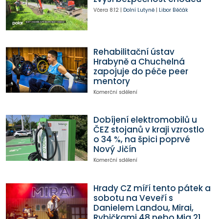
Včera
8:12
|
Dolní Lutyně
|
Libor Běčák
Rehabilitační ústav
Hrabyně a Chuchelná
zapojuje do péče peer
mentory
Komerční sdělení
Dobíjení elektromobilů u
ČEZ stojanů v kraji vzrostlo
o 34 %, na špici poprvé
Nový Jičín
Komerční sdělení
Hrady CZ míří tento pátek a
sobotu na Veveří s
Danielem Landou, Mirai,
Rybičkami 48 nebo Mig 21