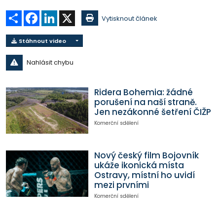
Sdílet
Facebook
LinkedIn
X
Vytisknout článek
Stáhnout video
Nahlásit chybu
Ridera Bohemia: žádné
porušení na naší straně.
Jen nezákonné šetření ČIŽP
Komerční sdělení
Nový český film Bojovník
ukáže ikonická místa
Ostravy, místní ho uvidí
mezi prvními
Komerční sdělení