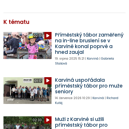
K tématu
Příměstský tábor zaměřený
02:13
na in-line bruslení se v
Karviné konal poprvé a
hned zaujal
19. srpna 2025
15:21
|
Karviná
|
Gabriela
Stašová
Karviná uspořádala
01:17
příměstský tábor pro muže
seniory
14. července 2026
10:29
|
Karviná
|
Richard
Kutěj
Muži z Karviné si užili
02:33
příměstský tábor pro