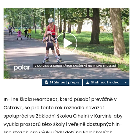
Přehrát
video
Stáhnout přepis
Stáhnout video
In-line škola Heartbeat, která působí převážně v
Ostravě, se pro tento rok rozhodla navázat
spolupráci se Základní školou Cihelní v Karviné, aby
využila prostorů této školy i veřejně dostupných in-
line stezek pro výuku jízdy dětí na kolečkových