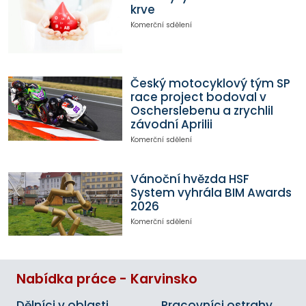
krve
Komerční sdělení
Český motocyklový tým SP
race project bodoval v
Oscherslebenu a zrychlil
závodní Aprilii
Komerční sdělení
Vánoční hvězda HSF
System vyhrála BIM Awards
2026
Komerční sdělení
Nabídka práce - Karvinsko
Dělníci v oblasti
Pracovníci ostrahy,