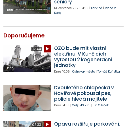
seniory
13. července 2026
14:00
|
Karviná
|
Richard
Kutěj
Doporučujeme
OZO bude mít vlastní
02:44
elektřinu. V Kunčicích
vyrostou 2 kogenerační
jednotky
Dnes
10:06
|
Ostrava-město
|
Tomáš Kořistka
Dvouletého chlapečka v
Havířově pokousal pes,
policie hledá majitele
Dnes
14:33
|
Celý MS kraj
|
Jiří Cileček
Opava rozšiřuje parkování.
02:33