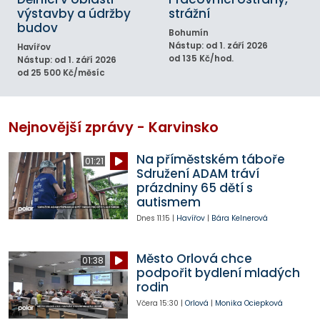
výstavby a údržby
strážní
budov
Bohumín
Nástup: od 1. září 2026
Havířov
od 135 Kč/hod.
Nástup: od 1. září 2026
od 25 500 Kč/měsíc
Nejnovější zprávy - Karvinsko
Na příměstském táboře
01:21
Sdružení ADAM tráví
prázdniny 65 dětí s
autismem
Dnes
11:15
|
Havířov
|
Bára Kelnerová
Město Orlová chce
01:38
podpořit bydlení mladých
rodin
Včera
15:30
|
Orlová
|
Monika Ociepková