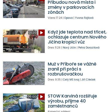
Přibudou nová místa i
změny v parkovacích
zónách
Včera
17:24
|
Opava
|
Yvona Fajtová
Když jde teplota nad třicet,
01:20
ochlazuje centrum Nového
Jičína kropicí vůz
Dnes
11:26
|
Nový Jičín
|
Petra Dorazilová
Muž v Příboře se vážně
zranil při práci s
rozbrušovačkou
Dnes
9:35
|
Celý MS kraj
|
Jiří Cileček
STOW Karviná rozšiřuje
05:00
výrobu, přijme 40
zaměstnanců
Komerční sdělení