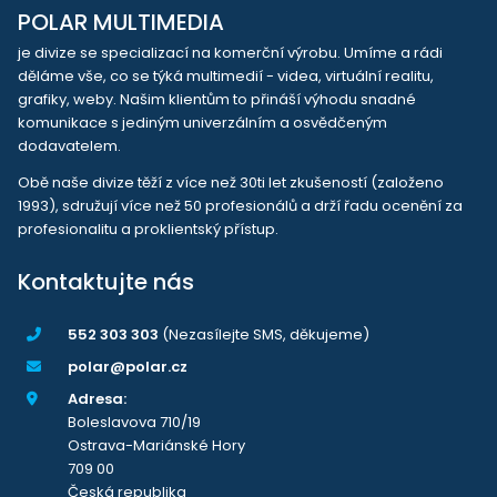
POLAR MULTIMEDIA
je divize se specializací na komerční výrobu. Umíme a rádi
děláme vše, co se týká multimedií - videa, virtuální realitu,
grafiky, weby. Našim klientům to přináší výhodu snadné
komunikace s jediným univerzálním a osvědčeným
dodavatelem.
Obě naše divize těží z více než 30ti let zkušeností (založeno
1993), sdružují více než 50 profesionálů a drží řadu ocenění za
profesionalitu a proklientský přístup.
Kontaktujte nás
552 303 303
(Nezasílejte SMS, děkujeme)
polar@polar.cz
Adresa:
Boleslavova 710/19
Ostrava-Mariánské Hory
709 00
Česká republika