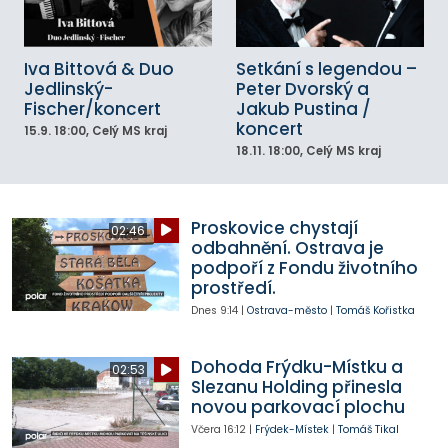
Iva Bittová & Duo
Setkání s legendou –
Jedlinský-
Peter Dvorský a
Fischer/koncert
Jakub Pustina /
koncert
15.9.
18:00
, Celý MS kraj
18.11.
18:00
, Celý MS kraj
Proskovice chystají
02:46
odbahnění. Ostrava je
podpoří z Fondu životního
prostředí.
Dnes
9:14
|
Ostrava-město
|
Tomáš Kořistka
Dohoda Frýdku-Místku a
02:53
Slezanu Holding přinesla
novou parkovací plochu
Včera
16:12
|
Frýdek-Místek
|
Tomáš Tikal