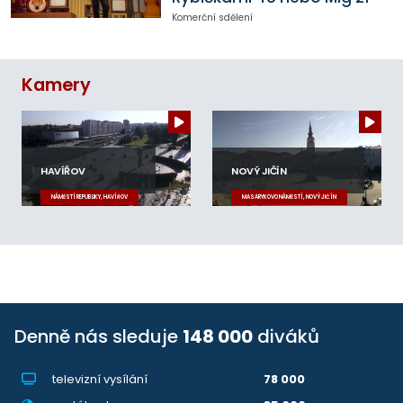
Komerční sdělení
Kamery
HAVÍŘOV
NOVÝ JIČÍN
NÁMĚSTÍ REPUBLIKY, HAVÍŘOV
MASARYKOVO NÁMĚSTÍ, NOVÝ JIČÍN
Denně nás sleduje
148 000
diváků
televizní vysílání
78 000