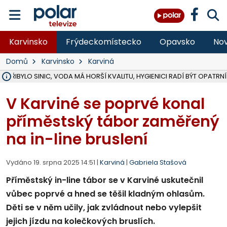
Karvinsko
Frýdeckomístecko
Opavsko
Nov
Domů
Karvinsko
Karviná
Ě PŘIBYLO SINIC, VODA MÁ HORŠÍ KVALITU, HYGIENICI RADÍ BÝT OPATRNÍ
ÚOHS DAL ZÁTORU POKUTU 100 000 ZA CHYBY V ZAKÁZCE NA OBN
AREÁL LODIČEK V KARVINÉ SE PŘIPRAVUJE NA VELKOU REKONSTRUKC
KARVINÁ ZNÁ BUDOUCÍ PODOBU AREÁLU LODIČKY V PARKU BOŽEN
MORAVSKOSLEZŠTÍ POLICISTÉ ODHALILI MEZINÁRODNÍ GANG PODVO
LÁKALI LIDI NA ZISKY Z KRYPTOMĚN, INFO A VIDEO NA POLAR.CZ
RADNÍ OSTRAVY A POSLANKYNĚ A. HOFFMANNOVÁ ZA PIRÁTY PODA
NA POSTUP MINISTERSTVA ŽIVOTNÍHO PROSTŘEDÍ V KAUZE HALDY 
MUŽ V PŘÍBOŘE SE VÁŽNĚ ZRANIL PŘI PRÁCI S ROZBRUŠOVAČKOU, I
SLEZSKÁ OSTRAVA PŘIPRAVUJE PROJEKTOVOU DOKUMENTACI PRO 
PODEZŘELÝ BALÍČEK ZASTAVIL PROVOZ NA NÁDRAŽÍ VE F-M, ČEKÁ 
CHLAPEČKA (2) V HAVÍŘOVĚ POKOUSAL PES, POLICIE HLEDÁ MAJITEL
MS KRAJ VYBUDUJE ZA 40 MILIONŮ V JABLUNKOVĚ NOVÝ MOST PŘES O
FOTBALISTA LAURI LAINE SE VRACÍ Z BANÍKU OSTRAVA NA PŮL ROK
F-M DOKONČIL VOLNOČASOVÝ AREÁL RIVKA PARK ZA 62 MILIONŮ,
V Karviné se poprvé konal
příměstský tábor zaměřený
na in-line bruslení
Vydáno 19. srpna 2025 14:51 |
Karviná
|
Gabriela Stašová
Příměstský in-line tábor se v Karviné uskutečnil
vůbec poprvé a hned se těšil kladným ohlasům.
Děti se v něm učily, jak zvládnout nebo vylepšit
jejich jízdu na kolečkových bruslích.