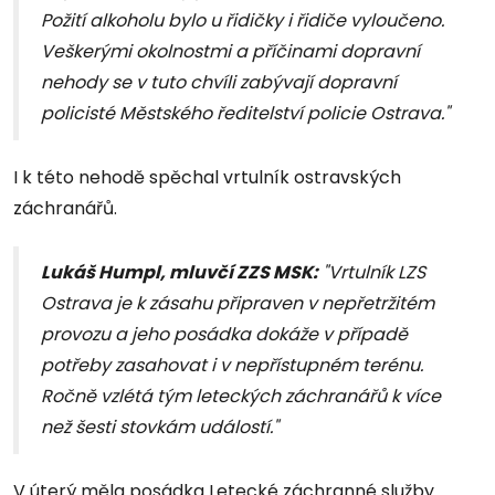
Požití alkoholu bylo u řidičky i řidiče vyloučeno.
Veškerými okolnostmi a příčinami dopravní
nehody se v tuto chvíli zabývají dopravní
policisté Městského ředitelství policie Ostrava."
I k této nehodě spěchal vrtulník ostravských
záchranářů.
Lukáš Humpl, mluvčí ZZS MSK:
"Vrtulník LZS
Ostrava je k zásahu připraven v nepřetržitém
provozu a jeho posádka dokáže v případě
potřeby zasahovat i v nepřístupném terénu.
Ročně vzlétá tým leteckých záchranářů k více
než šesti stovkám událostí."
V úterý měla posádka Letecké záchranné služby