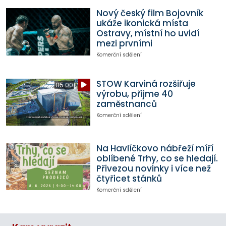
Nový český film Bojovník
ukáže ikonická místa
Ostravy, místní ho uvidí
mezi prvními
Komerční sdělení
STOW Karviná rozšiřuje
05:00
výrobu, přijme 40
zaměstnanců
Komerční sdělení
Na Havlíčkovo nábřeží míří
oblíbené Trhy, co se hledají.
Přivezou novinky i více než
čtyřicet stánků
Komerční sdělení