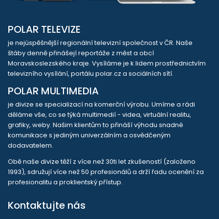
POLAR TELEVIZE
je nejúspěšnější regionální televizní společnost v ČR. Naše
štáby denně přinášejí reportáže z měst a obcí
Moravskoslezského kraje. Vysíláme je k lidem prostřednictvím
televizního vysílání, portálu polar.cz a sociálních sítí.
POLAR MULTIMEDIA
je divize se specializací na komerční výrobu. Umíme a rádi
děláme vše, co se týká multimedií - videa, virtuální realitu,
grafiky, weby. Našim klientům to přináší výhodu snadné
komunikace s jediným univerzálním a osvědčeným
dodavatelem.
Obě naše divize těží z více než 30ti let zkušeností (založeno
1993), sdružují více než 50 profesionálů a drží řadu ocenění za
profesionalitu a proklientský přístup.
Kontaktujte nás