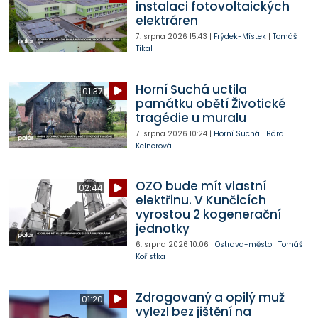
instalaci fotovoltaických
elektráren
7. srpna 2026
15:43
|
Frýdek-Místek
|
Tomáš
Tikal
Horní Suchá uctila
01:37
památku obětí Životické
tragédie u muralu
7. srpna 2026
10:24
|
Horní Suchá
|
Bára
Kelnerová
OZO bude mít vlastní
02:44
elektřinu. V Kunčicích
vyrostou 2 kogenerační
jednotky
6. srpna 2026
10:06
|
Ostrava-město
|
Tomáš
Kořistka
Zdrogovaný a opilý muž
01:20
vylezl bez jištění na