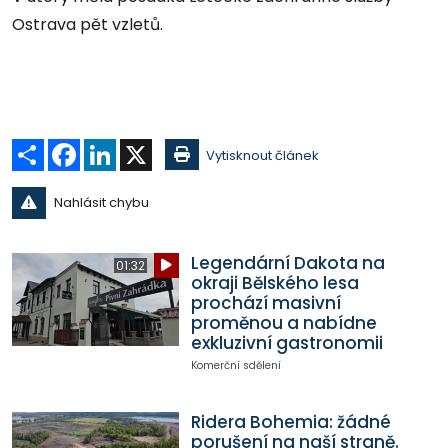
Ostrava pět vzletů.
Sdílet
Facebook
LinkedIn
X
Vytisknout článek
Nahlásit chybu
Legendární Dakota na
01:32
okraji Bělského lesa
prochází masivní
proměnou a nabídne
exkluzivní gastronomii
Komerční sdělení
Ridera Bohemia: žádné
porušení na naší straně.