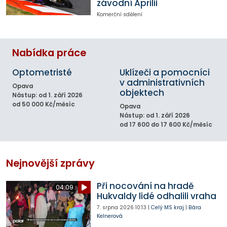
závodní Aprilii
Komerční sdělení
Nabídka práce
Optometristé
Uklízeči a pomocníci
v administrativních
Opava
objektech
Nástup: od 1. září 2026
od 50 000 Kč/měsíc
Opava
Nástup: od 1. září 2026
od 17 600 do 17 600 Kč/měsíc
Nejnovější zprávy
Při nocování na hradě
04:09
Hukvaldy lidé odhalili vraha
7. srpna 2026
10:13
|
Celý MS kraj
|
Bára
Kelnerová