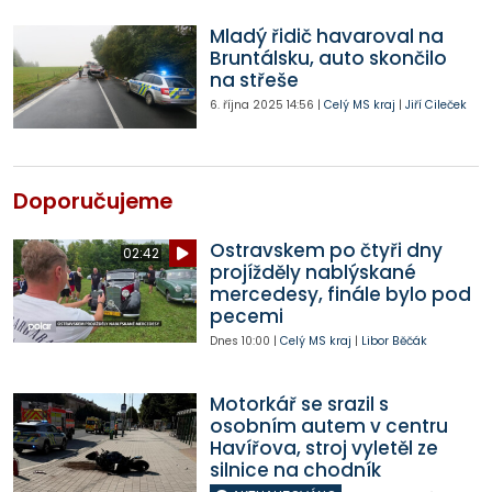
Mladý řidič havaroval na
Bruntálsku, auto skončilo
na střeše
6. října 2025
14:56
|
Celý MS kraj
|
Jiří Cileček
Doporučujeme
Ostravskem po čtyři dny
02:42
projížděly nablýskané
mercedesy, finále bylo pod
pecemi
Dnes
10:00
|
Celý MS kraj
|
Libor Běčák
Motorkář se srazil s
osobním autem v centru
Havířova, stroj vyletěl ze
silnice na chodník