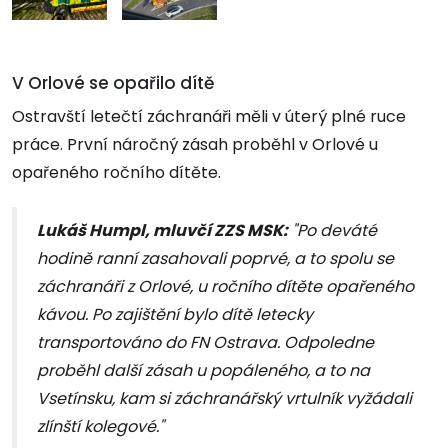
V Orlové se opařilo dítě
Ostravští letečtí záchranáři měli v úterý plné ruce
práce. První náročný zásah proběhl v Orlové u
opařeného ročního dítěte.
Lukáš Humpl, mluvčí ZZS MSK:
"Po deváté
hodině ranní zasahovali poprvé, a to spolu se
záchranáři z Orlové, u ročního dítěte opařeného
kávou. Po zajištění bylo dítě letecky
transportováno do FN Ostrava. Odpoledne
proběhl další zásah u popáleného, a to na
Vsetínsku, kam si záchranářský vrtulník vyžádali
zlínští kolegové."