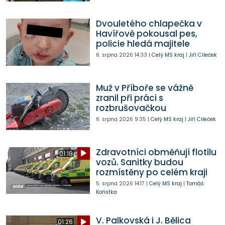
Dvouletého chlapečka v
Havířově pokousal pes,
policie hledá majitele
6. srpna 2026
14:33
|
Celý MS kraj
|
Jiří Cileček
Muž v Příboře se vážně
zranil při práci s
rozbrušovačkou
6. srpna 2026
9:35
|
Celý MS kraj
|
Jiří Cileček
Zdravotníci obměňují flotilu
01:18
vozů. Sanitky budou
rozmístěny po celém kraji
5. srpna 2026
14:17
|
Celý MS kraj
|
Tomáš
Kořistka
V. Palkovská i J. Bělica
01:26