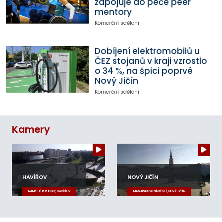
zapojuje do péče peer
mentory
Komerční sdělení
Dobíjení elektromobilů u
ČEZ stojanů v kraji vzrostlo
o 34 %, na špici poprvé
Nový Jičín
Komerční sdělení
Kamery
HAVÍŘOV
NOVÝ JIČÍN
NÁMĚSTÍ REPUBLIKY, HAVÍŘOV
MASARYKOVO NÁMĚSTÍ, NOVÝ JIČÍN