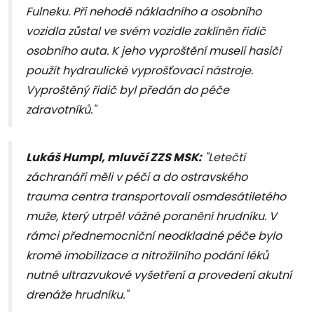
Fulneku. Při nehodě nákladního a osobního
vozidla zůstal ve svém vozidle zaklíněn řidič
osobního auta. K jeho vyproštění museli hasiči
použít hydraulické vyprošťovací nástroje.
Vyproštěný řidič byl předán do péče
zdravotníků."
Lukáš Humpl, mluvčí ZZS MSK:
"Letečtí
záchranáři měli v péči a do ostravského
trauma centra transportovali osmdesátiletého
muže, který utrpěl vážné poranění hrudníku. V
rámci přednemocniční neodkladné péče bylo
kromě imobilizace a nitrožilního podání léků
nutné ultrazvukové vyšetření a provedení akutní
drenáže hrudníku."