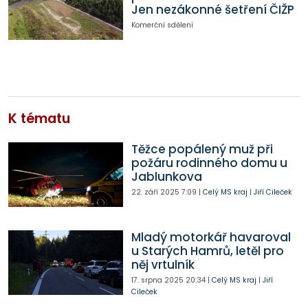
Jen nezákonné šetření ČIŽP
Komerční sdělení
K tématu
Těžce popálený muž při
požáru rodinného domu u
Jablunkova
22. září 2025
7:09
|
Celý MS kraj
|
Jiří Cileček
Mladý motorkář havaroval
u Starých Hamrů, letěl pro
něj vrtulník
17. srpna 2025
20:34
|
Celý MS kraj
|
Jiří
Cileček