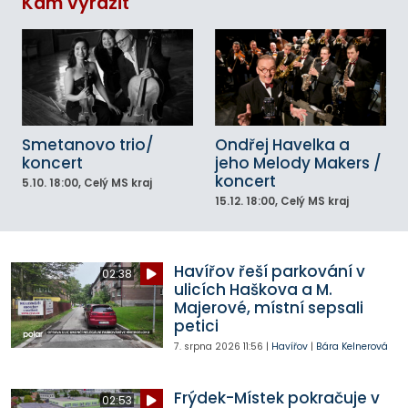
Kam vyrazit
Smetanovo trio/
Ondřej Havelka a
koncert
jeho Melody Makers /
koncert
5.10.
18:00
, Celý MS kraj
15.12.
18:00
, Celý MS kraj
Havířov řeší parkování v
02:38
ulicích Haškova a M.
Majerové, místní sepsali
petici
7. srpna 2026
11:56
|
Havířov
|
Bára Kelnerová
Frýdek-Místek pokračuje v
02:53