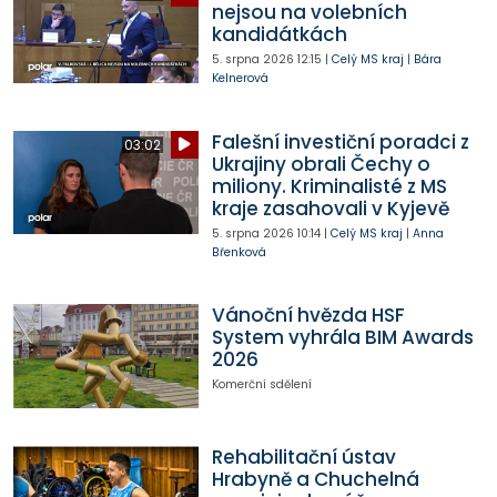
nejsou na volebních
kandidátkách
5. srpna 2026
12:15
|
Celý MS kraj
|
Bára
Kelnerová
Falešní investiční poradci z
03:02
Ukrajiny obrali Čechy o
miliony. Kriminalisté z MS
kraje zasahovali v Kyjevě
5. srpna 2026
10:14
|
Celý MS kraj
|
Anna
Břenková
Vánoční hvězda HSF
System vyhrála BIM Awards
2026
Komerční sdělení
Rehabilitační ústav
Hrabyně a Chuchelná