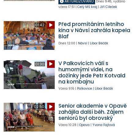
AKTUALIZOVÁNO
Dnes
9:45
,
vydáno
včera
17:51
|
Celý MS kraj
|
Jiří Cileček
Před promítáním letního
01:42
kina v Návsí zahrála kapela
Blaf
Dnes
12:00
|
Návsí
|
Libor Běčák
V Palkovicích válí s
01:30
humornými videi, na
dožínky jede Petr Kotvald
na kombajnu
Včera
9:16
|
Palkovice
|
Libor Běčák
Senior akademie v Opavě
02:50
zahájila další běh. Zájem
seniorů byl obrovský
Včera
10:28
|
Opava
|
Yvona Fajtová