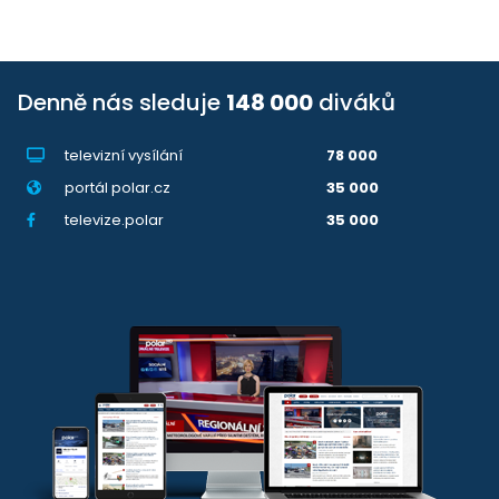
Denně nás sleduje
148 000
diváků
televizní vysílání
78 000
portál polar.cz
35 000
televize.polar
35 000