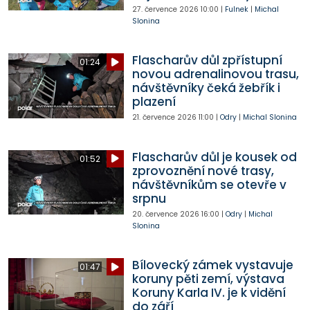
27. července 2026
10:00
|
Fulnek
|
Michal
Slonina
Flascharův důl zpřístupní
01:24
novou adrenalinovou trasu,
návštěvníky čeká žebřík i
plazení
21. července 2026
11:00
|
Odry
|
Michal Slonina
Flascharův důl je kousek od
01:52
zprovoznění nové trasy,
návštěvníkům se otevře v
srpnu
20. července 2026
16:00
|
Odry
|
Michal
Slonina
Bílovecký zámek vystavuje
01:47
koruny pěti zemí, výstava
Koruny Karla IV. je k vidění
do září