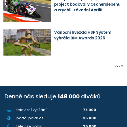
project bodoval v Oscherslebenu
a zrychlil závodní Aprilii
Vánoční hvězda HSF System
vyhrála BIM Awards 2026
Více
Denně nás sleduje
148 000
diváků
televizní vysílání
78 000
portál polar.cz
35 000
televize.polar
35 000