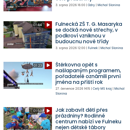
3. srpna 2026
16:00
|
Odry
|
Michal Slonina
Fulnecká ZŠ T. G. Masaryka
01:44
se dočká nové střechy, v
podkroví vzniknou v
budoucnu nové třídy
3. srpna 2026
12:00
|
Fulnek
|
Michal Slonina
Štěrkovna opět s
01:23
našlapaným programem,
pořadatelé oznámili první
jména na příští rok
27. července 2026
14:15
|
Celý MS kraj
|
Michal
Slonina
Jak zabavit děti přes
01:50
prázdniny? Rodinné
centrum nabízí ve Fulneku
nejen dětské tábory