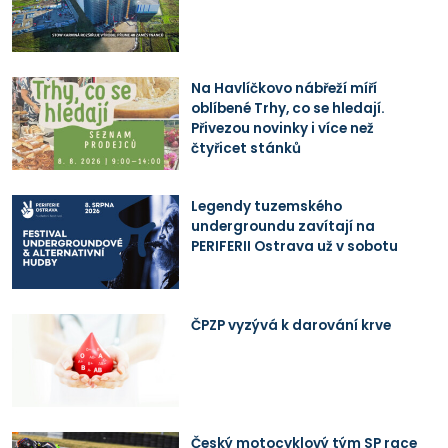
Na Havlíčkovo nábřeží míří
oblíbené Trhy, co se hledají.
Přivezou novinky i více než
čtyřicet stánků
Legendy tuzemského
undergroundu zavítají na
PERIFERII Ostrava už v sobotu
ČPZP vyzývá k darování krve
Český motocyklový tým SP race