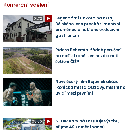
Komerční sdělení
Legendární Dakota na okraji
01:32
Bělského lesa prochází masivní
proměnou a nabídne exkluzivní
gastronomii
Ridera Bohemia: žádné porušení
na naší straně. Jen nezákonné
šetření ČIŽP
Nový český film Bojovník ukáže
ikonická místa Ostravy, místní ho
uvidí mezi prvními
STOW Karviná rozšiřuje výrobu,
05:00
přijme 40 zaměstnanců