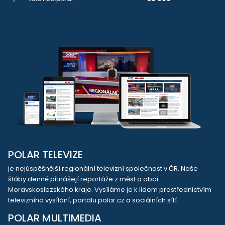
POLAR TELEVIZE
je nejúspěšnější regionální televizní společnost v ČR. Naše
štáby denně přinášejí reportáže z měst a obcí
Moravskoslezského kraje. Vysíláme je k lidem prostřednictvím
televizního vysílání, portálu polar.cz a sociálních sítí.
POLAR MULTIMEDIA