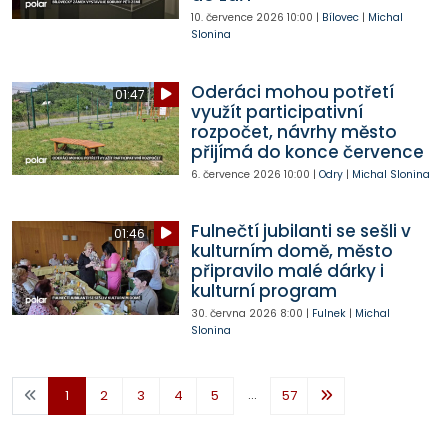
10. července 2026
10:00
|
Bílovec
|
Michal
Slonina
Oderáci mohou potřetí
01:47
využít participativní
rozpočet, návrhy město
přijímá do konce července
6. července 2026
10:00
|
Odry
|
Michal Slonina
Fulnečtí jubilanti se sešli v
01:46
kulturním domě, město
připravilo malé dárky i
kulturní program
30. června 2026
8:00
|
Fulnek
|
Michal
Slonina
...
1
2
3
4
5
57