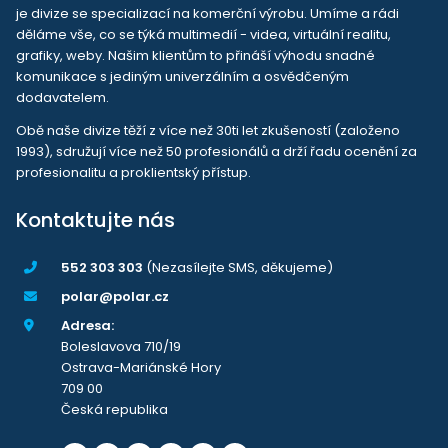
je divize se specializací na komerční výrobu. Umíme a rádi
děláme vše, co se týká multimedií - videa, virtuální realitu,
grafiky, weby. Našim klientům to přináší výhodu snadné
komunikace s jediným univerzálním a osvědčeným
dodavatelem.
Obě naše divize těží z více než 30ti let zkušeností (založeno
1993), sdružují více než 50 profesionálů a drží řadu ocenění za
profesionalitu a proklientský přístup.
Kontaktujte nás
552 303 303
(Nezasílejte SMS, děkujeme)
polar@polar.cz
Adresa:
Boleslavova 710/19
Ostrava-Mariánské Hory
709 00
Česká republika